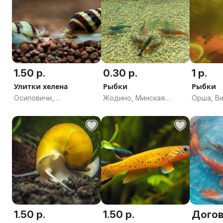
1.50 р.
0.30 р.
1 р.
Улитки хелена
Рыбки
Рыбки
Осиповичи,
Жодино, Минская
Орша, В
Могилевская область
область
область
1.50 р.
1.50 р.
Дого