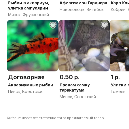
Рыбки в аквариум,
Афиасемион Гарднера
Карп Ко
улитка ампулярии
Новополоцк, Витебская
Кобрин, 
Минск, Фрунзенский
область
область
Договорная
0.50 р.
1 р.
Аквариумные рыбки
Продам самку
Улитки 
таракатума
Пинск, Брестская
Гомель
Минск, Советский
область
Kufar не несет ответственности за предлагаемый товар.