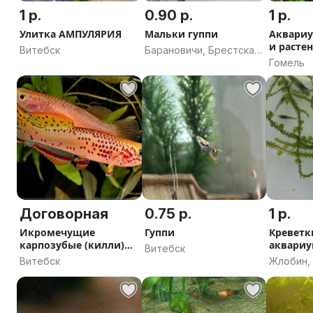
1 р.
0.90 р.
1 р.
Улитка АМПУЛЯРИЯ
Мальки гуппи
Аквари
и расте
Витебск
Барановичи, Брестская
Гомель
область
Договорная
0.75 р.
1 р.
Икромечущие
Гуппи
Креветк
карпозубые (килли)
аквари
Витебск
рыбы
Витебск
Жлобин,
область