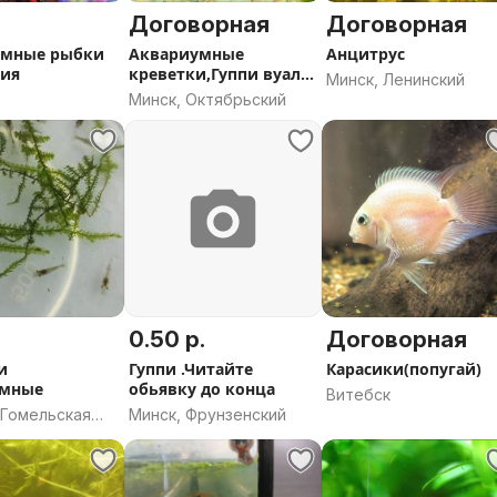
Договорная
Договорная
умные рыбки
Аквариумные
Анцитрус
ния
креветки,Гуппи вуаль,
Минск, Ленинский
Хелены,растения
Минск, Октябрьский
0.50 р.
Договорная
и
Гуппи .Читайте
Карасики(попугай)
умные
обьявку до конца
Витебск
 Гомельская
Минск, Фрунзенский