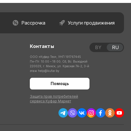
Рассрочка
Услуги продвижения
Контакты
BY
RU
ООО «Куфар Тех», УНП 191767445
Пн-Пт: 10:00 – 18:00; Сб, Вс: Выходной
220029, г. Минск, ул. Красная 7А-2, 3-й
этаж
help@kufar.by
Помощь
Защита прав потребителей
сервиса Куфар Маркет