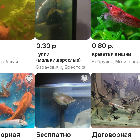
0.30 р.
0.80 р.
Гуппи
Креветки вишни
(мальки,взрослые)
итебская
Бобруйск, Могилевск
Барановичи, Брестская
область
область
ворная
Бесплатно
Договорная