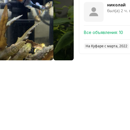
Смот
николай
был(а) 2 ч.
Все объявления:
10
На Куфаре с марта, 2022