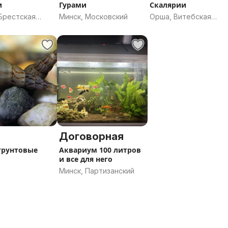
и
Гурами
Скалярии
Брестская
Минск, Московский
Орша, Витебская
область
Договорная
грунтовые
Аквариум 100 литров
и все для него
Минск, Партизанский