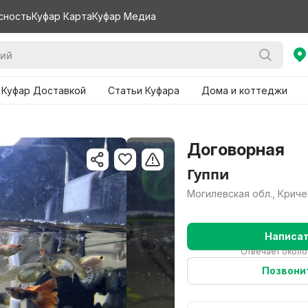
сность
Куфар Карта
Куфар Медиа
 Куфар Доставкой
Статьи Куфара
Дома и коттеджи
Договорная
Гуппи
Могилевская обл., Криче
Написа
Отвечает около
Позвони
Нужно б