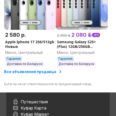
2 580 р.
2 080 р.
2 300 р.
-10%
Apple Iphone 17 256/512gb
Samsung Galaxy S25+
Новые
(Plus) 12GB/256GB
12GB/512GB
Минск, Центральный
Минск, Центральный
Гарантия
Гарантия
Доставка по Беларуси
Доставка по Беларуси
Все объявления продавца
Kufar не несет ответственности за предлагаемый товар.
Путешествия
Куфар Карта
Куфар Маркет