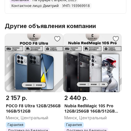
Контактное лицо: Дмитрий
УНП: 193969918
Другие объявления компании
2 157 р.
2 440 р.
POCO F8 Ultra 12GB/256GB
Nubia RedMagic 10S Pro
16GB/512GB
12GB/256GB 16GB/512GB
24GB/1TB
Минск, Центральный
Минск, Центральный
Гарантия
Гарантия
Доставка по Беларуси
Доставка по Беларуси