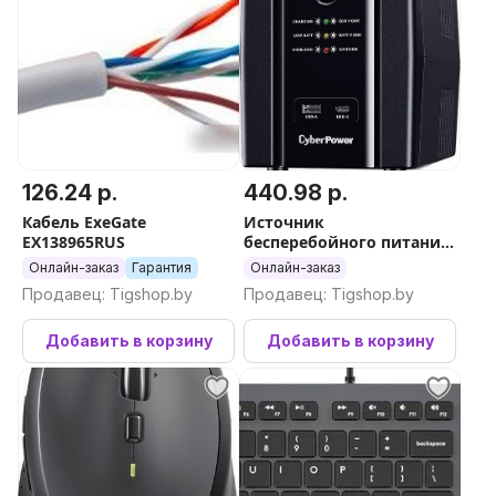
126.24 р.
440.98 р.
Кабель ExeGate
Источник
EX138965RUS
бесперебойного питания
CyberPower UT1500EG
Онлайн-заказ
Гарантия
Онлайн-заказ
Продавец: Tigshop.by
Продавец: Tigshop.by
Добавить в корзину
Добавить в корзину