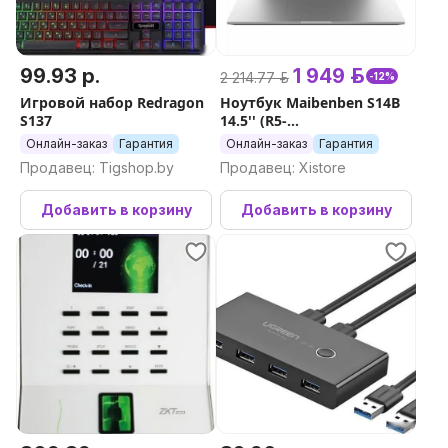
99.93 р.
1 949 р.
2 214.77 р.
-12%
Игровой набор Redragon
Ноутбук Maibenben S14B
S137
14.5'' (R5-
6600H/16/512/Linux/
Онлайн-заказ
Гарантия
Онлайн-заказ
Гарантия
серебристый)
Продавец: Tigshop.by
Продавец: Xistore
Добавить в корзину
Добавить в корзину