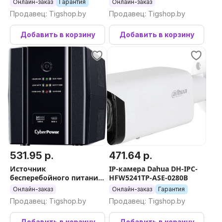
Онлайн-заказ
Гарантия
Онлайн-заказ
Продавец: Tigshop.by
Продавец: Tigshop.by
Добавить в корзину
Добавить в корзину
531.95 р.
471.64 р.
Источник
IP-камера Dahua DH-IPC-
бесперебойного питания
HFW5241TP-ASE-0280B
CyberPower UT2200EG
Онлайн-заказ
Онлайн-заказ
Гарантия
Продавец: Tigshop.by
Продавец: Tigshop.by
Добавить в корзину
Добавить в корзину