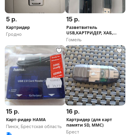
5 р.
15 р.
Картридер
Разветвитель
USB,КАРТРИДЕР, ХАБ,
Гродно
переходник
Гомель
15 р.
16 р.
Карт-ридер HAMA
Картридер (для карт
памяти SD, MMC)
Пинск, Брестская область
Брест