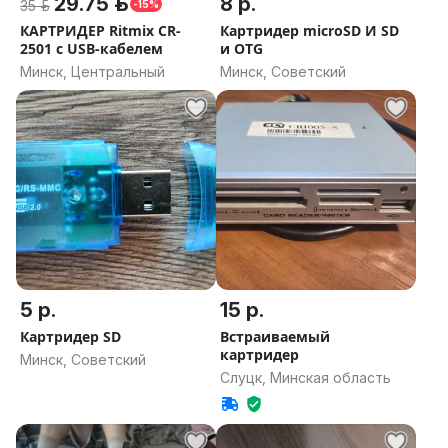
29.75 р.
8 р.
35 р.
-15%
КАРТРИДЕР Ritmix CR-
Картридер microSD И SD
2501 с USB-кабелем
и OTG
Минск, Центральный
Минск, Советский
5 р.
15 р.
Картридер SD
Встраиваемый
картридер
Минск, Советский
Слуцк, Минская область