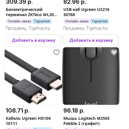
309.39 р.
82.96 р.
Биометрический
USB-хаб Ugreen US216
терминал ZKTeco WL20
30768
(белый)
Онлайн-заказ
Гарантия
Онлайн-заказ
Гарантия
Продавец: Tigshop.by
Продавец: Tigshop.by
Добавить в корзину
Добавить в корзину
108.71 р.
96.18 р.
Кабель Ugreen HD104
Мышь Logitech M350S
10111
Pebble 2 (графит)