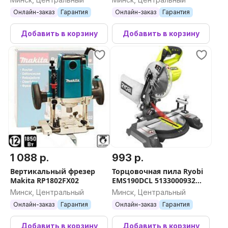
2*4Ач, зу)
Онлайн-заказ
Гарантия
Онлайн-заказ
Гарантия
Добавить в корзину
Добавить в корзину
1 088 р.
993 р.
Вертикальный фрезер
Торцовочная пила Ryobi
Makita RP1802FX02
EMS190DCL 5133000932
(без АКБ)
Минск, Центральный
Минск, Центральный
Онлайн-заказ
Гарантия
Онлайн-заказ
Гарантия
Добавить в корзину
Добавить в корзину