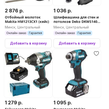
2 876 р.
1 036 р.
Отбойный молоток
Шлифмашина для стен и
Makita HM1213CX1 (кейс)
потолков Deko DKWS1400
Pro 085-1062 (сумка)
Минск, Центральный
Минск, Центральный
Онлайн-заказ
Гарантия
Онлайн-заказ
Гарантия
Добавить в корзину
Добавить в корзину
1 279 р.
1 095 р.