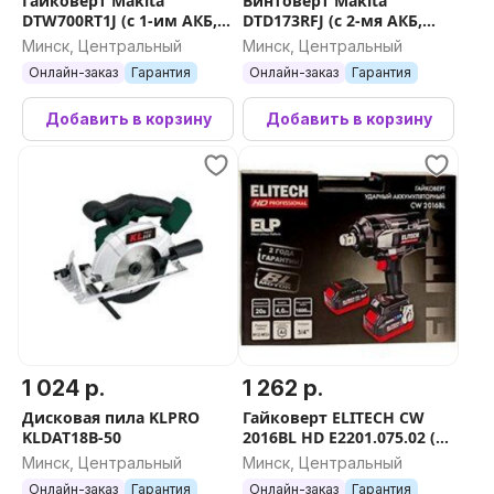
Гайковерт Makita
Винтоверт Makita
DTW700RT1J (с 1-им АКБ,
DTD173RFJ (с 2-мя АКБ,
кейс)
кейс)
Минск, Центральный
Минск, Центральный
Онлайн-заказ
Гарантия
Онлайн-заказ
Гарантия
Добавить в корзину
Добавить в корзину
1 024 р.
1 262 р.
Дисковая пила KLPRO
Гайковерт ELITECH CW
KLDAT18B-50
2016BL HD E2201.075.02 (с
2-мя АКБ, кейс)
Минск, Центральный
Минск, Центральный
Онлайн-заказ
Гарантия
Онлайн-заказ
Гарантия