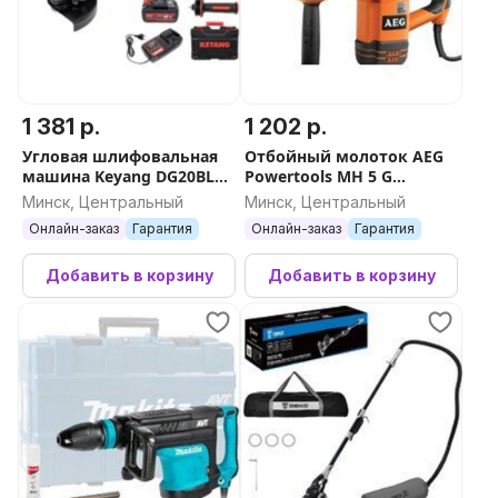
1 381 р.
1 202 р.
Угловая шлифовальная
Отбойный молоток AEG
машина Keyang DG20BLH-
Powertools MH 5 G
125SV (Set)
4935443170
Минск, Центральный
Минск, Центральный
Онлайн-заказ
Гарантия
Онлайн-заказ
Гарантия
Добавить в корзину
Добавить в корзину