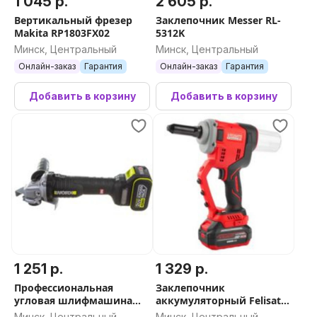
1 045 р.
2 605 р.
Вертикальный фрезер
Заклепочник Messer RL-
Makita RP1803FX02
5312K
Минск, Центральный
Минск, Центральный
Онлайн-заказ
Гарантия
Онлайн-заказ
Гарантия
Добавить в корзину
Добавить в корзину
1 251 р.
1 329 р.
Профессиональная
Заклепочник
угловая шлифмашина
аккумуляторный Felisatti
Worx Professional WU809.1
FT1095 (10958) (кейс,
Минск, Центральный
Минск, Центральный