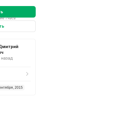
ть
ие 1 часа
ть
 Дмитрий
ич
. назад
ентября, 2015