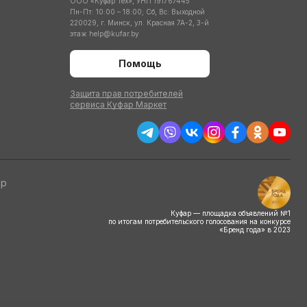
ООО «Куфар Тех», УНП 191767445
Пн-Пт: 10:00 – 18:00; Сб, Вс: Выходной
220029, г. Минск, ул. Красная 7А-2, 3-й
этаж
help@kufar.by
Помощь
Защита прав потребителей
сервиса Куфар Маркет
тр
Куфар — площадка объявлений №1
по итогам потребительского голосования на конкурсе
«Бренд года» в 2023