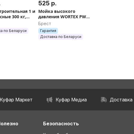
имся с небольшим весом и
.
525 р.
в местах без
строительная 1 и
Мойка высокого
сные 300 кг,
давления WORTEX PW
-строительная
1620-2. ЕСТЬ СЕЗОННЫЕ
Брест
оборотов.
СКИДКИ И АКЦИИ
а по Беларуси
Гарантия
Доставка по Беларуси
ет бесщеточный двигатель, что
 обеспечивает легкость
ес и компактные размеры делают
одоступных местах. Имеет три
ление, а также функцию
. Индикатор уровня заряда
Куфар Маркет
Куфар Медиа
Доставка
Полезно
Безопасность