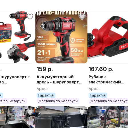
ктнее, а работу продуктивнее.
ЕНТОВ WORTEX!
, аккумуляторный опрыскиватель,
здуходувка, шуруповерт,
троборез, кусторез,
лоочиститель, пылесос, секатор
.
159 р.
167.60 р.
- шуруповерт +
Аккумуляторный
Рубанок
ка
дрель - шуруповерт
электрический
2-1 E - 1 шт.;
ляторная в
WORTEX BD 2025 DLi.
WORTEX LX PL 2006
Брест
Брест
не. ЕСТЬ
ЕСТЬ СЕЗОННЫЕ
ЕСТЬ СЕЗОННЫЕ
шт.;
я
Гарантия
Гарантия
НЫЕ СКИДКИ И
СКИДКИ И АКЦИИ
СКИДКИ И АКЦИИ
 шт.;
а по Беларуси
Доставка по Беларуси
Доставка по Беларус
1 шт.
 1 шт.