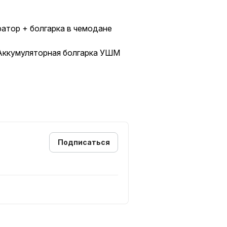
атор + болгарка в чемодане
Аккумуляторная болгарка УШМ
ЦИИ -- УТОЧНЯЙТЕ У
Подписаться
 НАШИХ КЛИЕНТОВ!
лем, что продлевает срок
в 2 раза; снижает