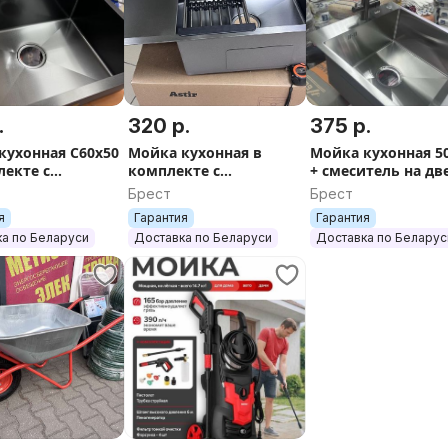
.
320 р.
375 р.
кухонная С60х50
Мойка кухонная в
Мойка кухонная 5
лекте с
комплекте с
+ смеситель на дв
м, дозатором
дозатором, корзиной
воды + дозатор дл
Брест
Брест
ла и корзиной
для овощей и
мыла + сифон +
я
Гарантия
Гарантия
ощей.
сифоном. Правая и
корзина для фрук
а по Беларуси
Доставка по Беларуси
Доставка по Беларус
левая.
H 1824-2 ; аккум.
ятор WORTEX CBL 1840-1; 2 А
12-1 E с тонкой обрезиненной