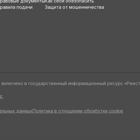
равовые документы
Как себя обезопасить
равила подачи
Защита от мошенничества
» включено в государственный информационный ресурс «Реес
Б.
альных данных
Политика в отношении обработки cookie