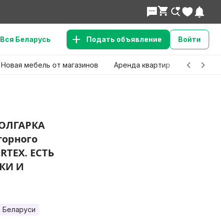
Вся Беларусь
Подать объявление
Войти
Новая мебель от магазинов
Аренда квартир
Детские 
БОЛГАРКА
торного
RTEX. ЕСТЬ
КИ И
 Беларуси