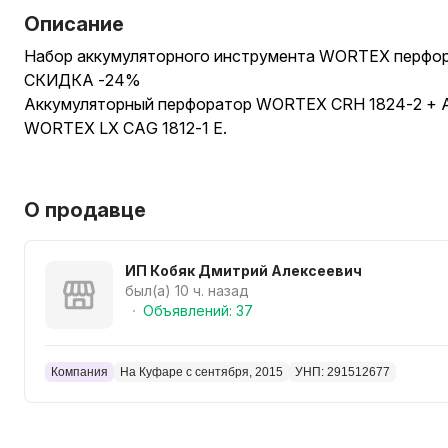
Описание
Набор аккумуляторного инструмента WORTEX перфор
СКИДКА -24%
Аккумуляторный перфоратор WORTEX CRH 1824-2 + 
WORTEX LX CAG 1812-1 E.
3 года гарантия.
О продавце
ДЛЯ ПОКУПАТЕЛЕЙ ПРЕДУСМОТРЕНЫ СКИДКИ И АК
ПРОДАВЦА!
ИП Кобяк Дмитрий Алексеевич
был(а) 10 ч. назад
СДЕЛАЕМ ИНСТРУМЕНТ WORTEX ДОСТУПНЫМ ДЛЯ
Объявлений: 37
Доставка по Беларуси - Европочта, Белпочта.
Компания
На Куфаре с сентября, 2015
УНП: 291512677
Поставляется в ударопрочном пластиковом кейсе.
Инструмент оснащен надежным бесщеточным двигате
службы как самого инструмента, так и аккумуляторов 