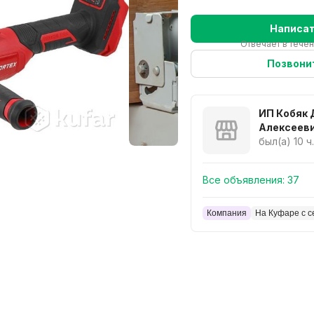
Написа
Отвечает в течен
Позвони
ИП Кобяк
Алексеев
был(а) 10 ч
Все объявления:
37
Компания
На Куфаре с с