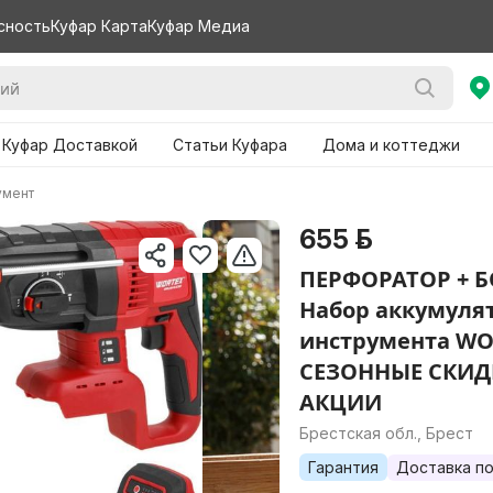
сность
Куфар Карта
Куфар Медиа
 Куфар Доставкой
Статьи Куфара
Дома и коттеджи
умент
655 р.
ПЕРФОРАТОР + 
Набор аккумуля
инструмента WO
СЕЗОННЫЕ СКИД
АКЦИИ
Брестская обл., Брест
Гарантия
Доставка по