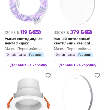
119 р.
379 р.
180.68 р.
430.68 р.
-34%
-12%
Умная светодиодная
Умный потолочный
лента Яндекс
светильник Yeelight
Defender Ceiling Light C480
Минск, Первомайский
Минск, Первомайский
Онлайн-заказ
Гарантия
Онлайн-заказ
Гарантия
Добавить в корзину
Добавить в корзину