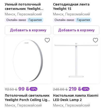
Умный потолочный
Светодиодная лента
светильник Yeelight
Yeelight 1S
Defender Ceiling Light C400
Минск, Первомайский
Минск, Первомайский
Онлайн-заказ
Гарантия
Онлайн-заказ
Гарантия
Добавить в корзину
Добавить в корзину
99 р.
219 р.
112.50 р.
248.86 р.
-12%
-12%
Потолочный светильник
Настольная лампа Xiaomi
Yeelight Porch Ceiling Light
LED Desk Lamp 2
C400
Минск, Первомайский
Минск, Первомайский