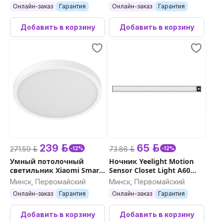
Онлайн-заказ
Гарантия
Онлайн-заказ
Гарантия
Добавить в корзину
Добавить в корзину
239 р.
65 р.
271.59 р.
73.86 р.
-12%
-12%
Умный потолочный
Ночник Yeelight Motion
светильник Xiaomi Smart
Sensor Closet Light A60
Ceiling Light D30
(Серебро)
Минск, Первомайский
Минск, Первомайский
Онлайн-заказ
Гарантия
Онлайн-заказ
Гарантия
Добавить в корзину
Добавить в корзину