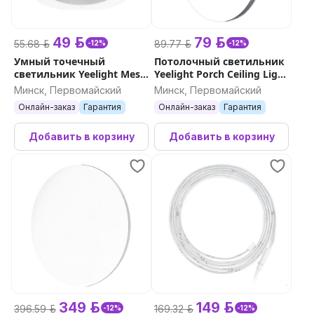
49 р.
79 р.
55.68 р.
89.77 р.
-12%
-12%
Умный точечный
Потолочный светильник
светильник Yeelight Mesh
Yeelight Porch Ceiling Light
Downlight M2 Lite
C320
Минск, Первомайский
Минск, Первомайский
Онлайн-заказ
Гарантия
Онлайн-заказ
Гарантия
Добавить в корзину
Добавить в корзину
349 р.
149 р.
396.59 р.
169.32 р.
-12%
-12%