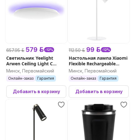
579 р.
99 р.
657.95 р.
112.50 р.
-12%
-12%
Светильник Yeelight
Настольная лампа Xiaomi
Arwen Ceiling Light C
Flexible Rechargeable
серия 550С
Lamp
Минск, Первомайский
Минск, Первомайский
Онлайн-заказ
Гарантия
Онлайн-заказ
Гарантия
Добавить в корзину
Добавить в корзину