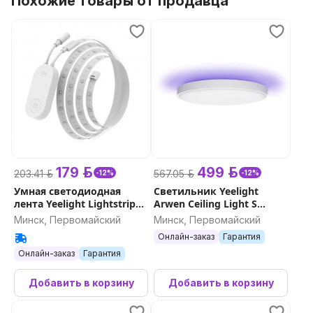
Похожие товары от продавца
179 р.
499 р.
203.41 р.
567.05 р.
-12%
-12%
Умная светодиодная
Светильник Yeelight
лента Yeelight Lightstrip
Arwen Ceiling Light S
Pro
серия 450S
Минск, Первомайский
Минск, Первомайский
Онлайн-заказ
Гарантия
Онлайн-заказ
Гарантия
Добавить в корзину
Добавить в корзину