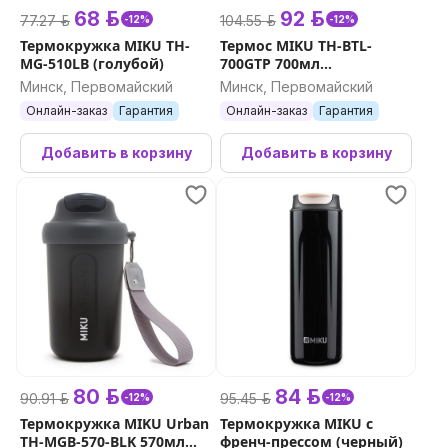
68 р.
92 р.
77.27 р.
104.55 р.
-12%
-12%
Термокружка MIKU TH-
Термос MIKU TH-BTL-
MG-510LB (голубой)
700GTP 700мл
(бирюзовый, розовый)
Минск, Первомайский
Минск, Первомайский
Онлайн-заказ
Гарантия
Онлайн-заказ
Гарантия
Добавить в корзину
Добавить в корзину
80 р.
84 р.
90.91 р.
95.45 р.
-12%
-12%
Термокружка MIKU Urban
Термокружка MIKU с
TH-MGB-570-BLK 570мл
френч-прессом (черный)