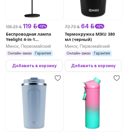
119 р.
64 р.
135.23 р.
72.73 р.
-12%
-12%
Беспроводная лампа
Термокружка MIKU 380
Yeelight 4-in-1
мл (черный)
Rechargeable Desk Lamp
Минск, Первомайский
Минск, Первомайский
(черный)
Онлайн-заказ
Гарантия
Онлайн-заказ
Гарантия
Добавить в корзину
Добавить в корзину