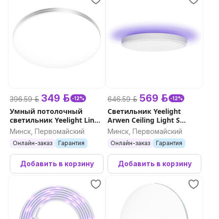
349 р.
569 р.
396.59 р.
646.59 р.
-12%
-12%
Умный потолочный
Светильник Yeelight
светильник Yeelight Line
Arwen Ceiling Light S
Ceiling Light C400
серия 550S
Минск, Первомайский
Минск, Первомайский
Онлайн-заказ
Гарантия
Онлайн-заказ
Гарантия
Добавить в корзину
Добавить в корзину