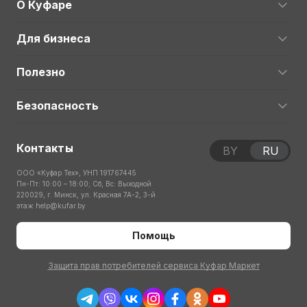
О Куфаре
Для бизнеса
Полезно
Безопасность
Контакты
BY
RU
ООО «Куфар Тех», УНП 191767445
Пн-Пт: 10:00 – 18:00; Сб, Вс: Выходной
220029, г. Минск, ул. Красная 7А-2, 3-й
этаж
help@kufar.by
Помощь
Защита прав потребителей сервиса Куфар Маркет