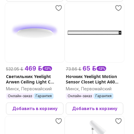
469 р.
65 р.
532.95 р.
73.86 р.
-12%
-12%
Светильник Yeelight
Ночник Yeelight Motion
Arwen Ceiling Light C
Sensor Closet Light A60
серия 450С
(Черный)
Минск, Первомайский
Минск, Первомайский
Онлайн-заказ
Гарантия
Онлайн-заказ
Гарантия
Добавить в корзину
Добавить в корзину