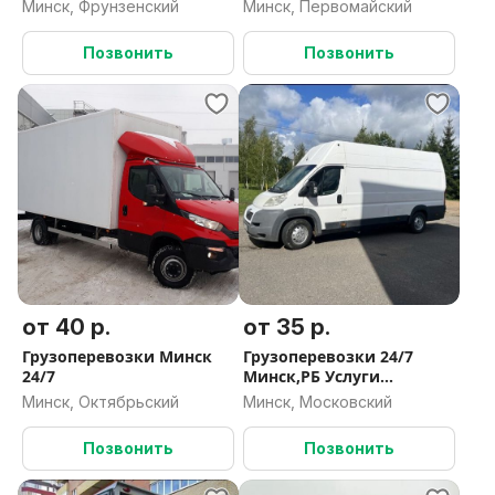
Минск, Фрунзенский
Минск, Первомайский
обслуживание.
-----------------------------------------------------------
Позвонить
Позвонить
----------
Перевезти диван
Перевозка дивана
Доставка дивана
Перевозка стиральной машины
Доставка стиральной машины
Перевезти стиральную машину
Перевозка шкафа
Доставка шкафа
Перевезти шкаф
от 40 р.
от 35 р.
Вывоз мусора
Грузоперевозки Минск
Грузоперевозки 24/7
Вывоз строительного мусора
24/7
Минск,РБ Услуги
Вывезти старую мебель
грузчиков
Минск, Октябрьский
Минск, Московский
Утилизация мебели
Утилизация старой мебели
Позвонить
Позвонить
Вывоз старой мебели