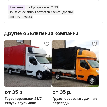
-----------------------------------------------------------
------------
Компания
На Куфаре с мая, 2023
Контактное лицо: Святослав Александрович
У нас имеются авто от 5м3 до 40м3.
УНП: 491025433
С грузоподъёмностью от 1кг до 5тонн.
Мы осуществляем:
-Переезд в любую точку РБ
Другие объявления компании
-Квартирый переезд
-Офисный переезд
-Дачный переезд
-Перевозку вещей
-Перевозку ДИВАНА
-Перевозку ХОЛОДИЛЬНИКА
-Перевозку аквариумов
-Доставка стройматериалов
-Вывоз мебели и старой техники на свалку
-Вывоз строительного мусора
от 35 р.
от 35 р.
Самые честные цены!!!
Грузоперевозки 24/7,
Грузоперевозки , дачные
(Цена соответствует качеству выполненых работ).
Услуги грузчиков
переезды
Предоставляем быстрое и качественное