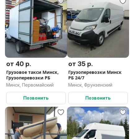
Перевозка стройматериалов
Доставка стройматериалов
Перевезти стройматериал
Перевозка холодильника
Доставка холодильника
Перевезти холодильник
Переезд квартиры
Квартирный переезд
Переезд на дачу
от 40 р.
от 35 р.
Доставка на дачу
Грузовое такси Минск,
Грузоперевозки Минск
Вывоз мусора с дачи
Грузоперевозки РБ
РБ 24/7
Минск, Первомайский
Минск, Фрунзенский
Позвонить
Позвонить