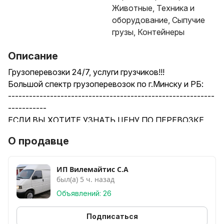
Животные, Техника и
оборудование, Сыпучие
грузы, Контейнеры
Описание
Грузоперевозки 24/7, услуги грузчиков!!!
Большой спектр грузоперевозок по г.Минску и РБ:
-----------------------------------------------------------
-----------
ЕСЛИ ВЫ ХОТИТЕ УЗНАТЬ ЦЕНУ ПО ПЕРЕВОЗКЕ,
ПОЖАЛУЙСТА, УКАЖИТЕ В СООБЩЕНИИ!!
О продавце
1.Адрес ( загрузки и выгрузки)
2.Этажи( имеются ли лифты)
3.Что будете перевозить(объем)
ИП Вилемайтис С.А
был(а) 5 ч. назад
4.Нужны ли грузчики
ЕСЛИ ВАМ НЕ УДОБНО ОСТАВЛЯТЬ СООБЩЕНИЯ,
Объявлений: 26
ЗВОНИТЕ ПО ТЕЛЕФОНУ, УКАЗАННОМУ В
ОБЪЯВЛЕНИИ!!
Подписаться