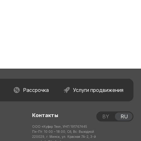
Рассрочка
Услуги продвижения
Контакты
BY
RU
ООО «Куфар Тех», УНП 191767445
Пн-Пт: 10:00 – 18:00; Сб, Вс: Выходной
220029, г. Минск, ул. Красная 7А-2, 3-й