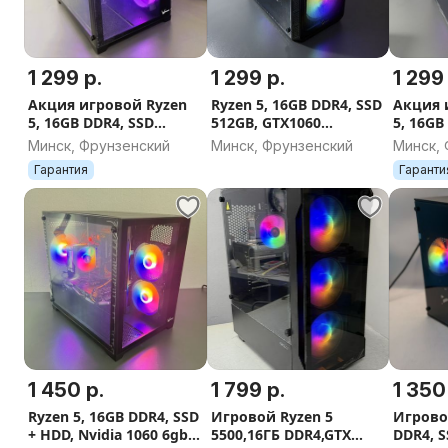
1 299 р.
1 299 р.
1 299
Акция игровой Ryzen
Ryzen 5, 16GB DDR4, SSD
Акция 
5, 16GB DDR4, SSD
512GB, GTX1060
5, 16GB
480GB, Nvidia 1060 6gb
гарантия, безнал
500Gb, 
Минск, Фрунзенский
Минск, Фрунзенский
Минск,
Гарантия
Гаранти
1 450 р.
1 799 р.
1 350
Ryzen 5, 16GB DDR4, SSD
Игровой Ryzen 5
Игрово
+ HDD, Nvidia 1060 6gb,
5500,16ГБ DDR4,GTX
DDR4, 