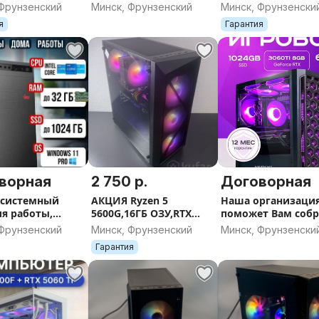
 RX 580 8GB
1660 Super, гарантия
Nvidia 1060 6gb
 Фрунзенский
Минск, Фрунзенский
Минск, Фрунзенски
я
Гарантия
ворная
2 750 р.
Договорная
 системный
АКЦИЯ Ryzen 5
Наша организаци
ля работы,
5600G,16ГБ ОЗУ,RTX
поможет Вам собр
 игр и многих
3080,SSD 512GB,
компьютер ваше
 Фрунзенский
Минск, Фрунзенский
Минск, Фрунзенски
гарантия
мечты
Гарантия