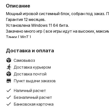
Описание
Мощный игровой системный блок, собран под заказ. 
Гарантия 12 месяцев.
Установлена Windows 11 64 бита.
Закачено много игр ( все игры идут на высоких, макси
Танки ( WoT )
Roblox
Counter-Strike 2
Доставка и оплата
Dota 2
GTA5
Самовывоз
Pugb
Доставка курьером
Киберпанк 2077
Доставка почтой
Minecraft ( майнкрафт )
Пункт выдачи заказов
Fortnite ( фортнайт )
Sunken Land
Наличный расчет
Raft
Безналичный расчет
Банковская карточка
Характеристики: