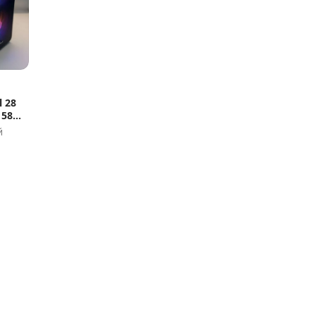
l 28
 580,
й