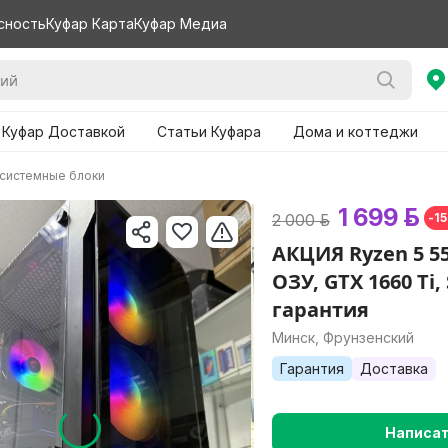
сность
Куфар Карта
Куфар Медиа
 Куфар Доставкой
Статьи Куфара
Дома и коттеджи
системные блоки
1 699 р.
2 000 р.
-1
АКЦИЯ Ryzen 5 55
ОЗУ, GTX 1660 Ti,
гарантия
Минск, Фрунзенский
Гарантия
Доставка
Написа