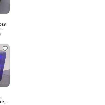
ОЗУ,
D
й
,
2Gb,