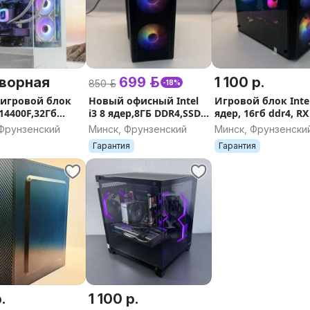
ворная
699 р.
1 100 р.
850 р.
-18%
игровой блок
Новый офисный Intel
Игровой блок Inte
-14400F,32Гб
i3 8 ядер,8ГБ DDR4,SSD
ядер, 16гб ddr4, RX
D 512Gb, RTX
256,гарантия,безнал
SSD 512, гарантия
 Фрунзенский
Минск, Фрунзенский
Минск, Фрунзенски
Гарантия
Гарантия
.
1 100 р.