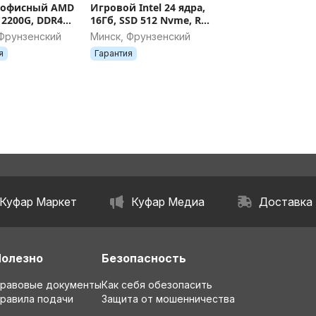
 офисный AMD
Игровой Intel 24 ядра,
 2200G, DDR4
16Гб, SSD 512 Nvme, RX
D 120, безнал
570 8GB, гарантия
 Фрунзенский
Минск, Фрунзенский
я
Гарантия
Куфар Маркет
Куфар Медиа
Доставка
Полезно
Безопасность
равовые документы
Как себя обезопасить
равила подачи
Защита от мошенничества