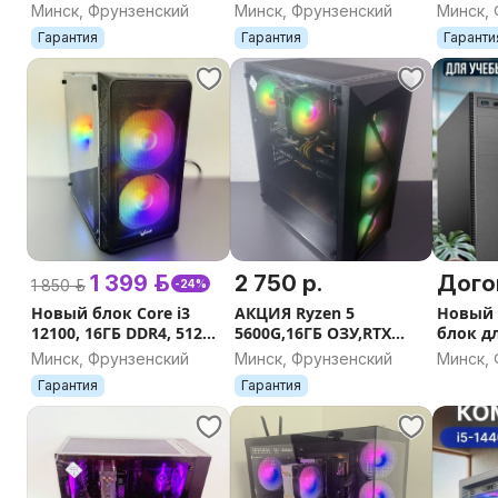
гарантия, безнал
1660 Ti, SSD
1000GB,
Минск, Фрунзенский
Минск, Фрунзенский
Минск,
512,гарантия
Гарантия
Гарантия
Гаранти
1 399 р.
2 750 р.
Дого
1 850 р.
-24%
Новый блок Core i3
АКЦИЯ Ryzen 5
Новый
12100, 16ГБ DDR4, 512
5600G,16ГБ ОЗУ,RTX
блок д
SSD, 1660 Super 6GB,
3080,SSD 512GB,
учебы,
Минск, Фрунзенский
Минск, Фрунзенский
Минск,
безнал
гарантия
задач
Гарантия
Гарантия