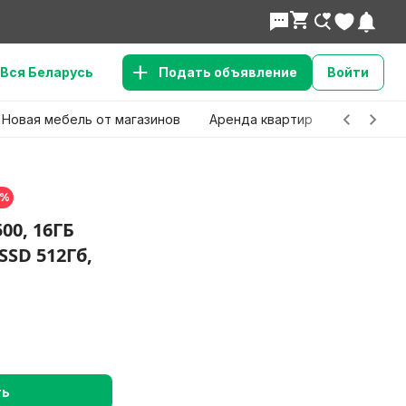
Вся Беларусь
Подать объявление
Войти
Новая мебель от магазинов
Аренда квартир
Детские 
5%
00, 16ГБ
 SSD 512Гб,
ть