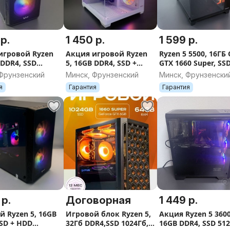
 р.
1 450 р.
1 599 р.
игровой Ryzen
Акция игровой Ryzen
Ryzen 5 5500, 16ГБ 
 DDR4, SSD
5, 16GB DDR4, SSD +
GTX 1660 Super, SS
Nvidia 1060 6gb
HDD, Nvidia 1060 6gb
512Гб, гарантия
 Фрунзенский
Минск, Фрунзенский
Минск, Фрунзенски
я
Гарантия
Гарантия
 р.
Договорная
1 449 р.
й Ryzen 5, 16GB
Игровой блок Ryzen 5,
Акция Ryzen 5 3600
SSD + HDD
32Гб DDR4,SSD 1024Гб,
16GB DDR4, SSD 51