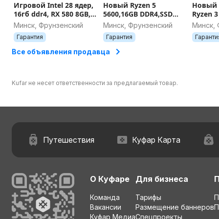
Игровой Intel 28 ядер,
Новый Ryzen 5
Новый
16гб ddr4, RX 580 8GB,
5600,16GB DDR4,SSD
Ryzen 3
SSD 512, гарантия
512+1TB,RTX 3080
8GB, SS
Минск, Фрунзенский
Минск, Фрунзенский
Минск,
гарантия
Гарантия
Гарантия
Гаранти
Все объявления продавца
Kufar не несет ответственности за предлагаемый товар.
Путешествия
Куфар Карта
О Куфаре
Для бизнеса
Команда
Тарифы
П
Вакансии
Размещение баннеров
П
Куфар Медиа
Спецпроекты