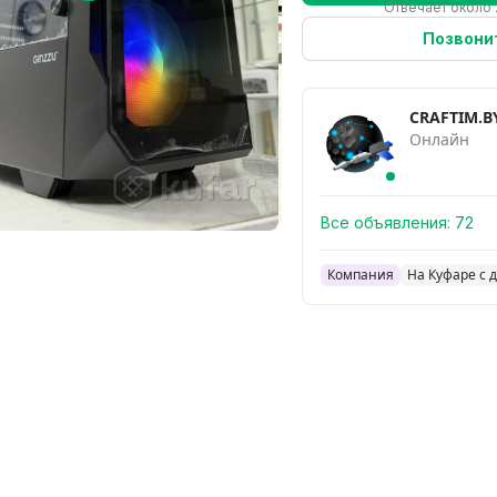
Отвечает около 
Позвони
CRAFTIM.B
Онлайн
Все объявления:
72
Компания
На Куфаре с 