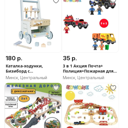
180 р.
35 р.
Каталка-ходунки,
3 в 1 Акция Почта+
Бизиборд с
Полиция+Пожарная для
инструментами
железной дороги
Минск, Центральный
Минск, Центральный