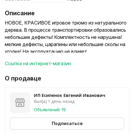
Описание
НОВОЕ, КРАСИВОЕ игровое трюмо из натурального
дерева. В процессе транспортировки образовались
небольшие дефекты! Комплектность не нарушена!
мелкие дефекты, царапины или небольшие сколы на
уголке! На эксплуатацию не влияет
Почта-европочта!
Ссылка на интернет-магазин
Смотрите другие объявления
О продавце
ИП Есипенок Евгений Иванович
был(а) 1 день назад
Объявлений: 19
Подписаться