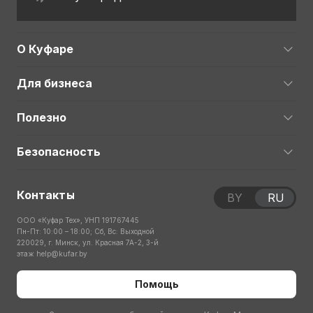
О Куфаре
Для бизнеса
Полезно
Безопасность
Контакты
BY
RU
ООО «Куфар Тех», УНП 191767445
Пн-Пт: 10:00 – 18:00; Сб, Вс: Выходной
220029, г. Минск, ул. Красная 7А-2, 3-й
этаж
help@kufar.by
Помощь