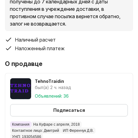
Для срочной оценки скидывайте МОДЕЛЬ(можно
получены до 7 календарных дней с даты
фото) товара с описанием нюансов, тогда оценка
поступления в учреждение доставки, в
будет очень быстрой.
противном случае посылка вернется обратно,
LG SAMSUNG HAIER XIAOMI TCL И другие тоже
залог не возвращается.
Наличный расчет
Наложенный платеж
О продавце
TehnoTraidin
был(а) 2 ч. назад
Объявлений: 36
Подписаться
Компания
На Куфаре с апреля, 2018
Контактное лицо: Дмитpий
ИП Фepeнчук Д.В.
УНП: 193054586