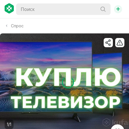
+
Спрос
1/1