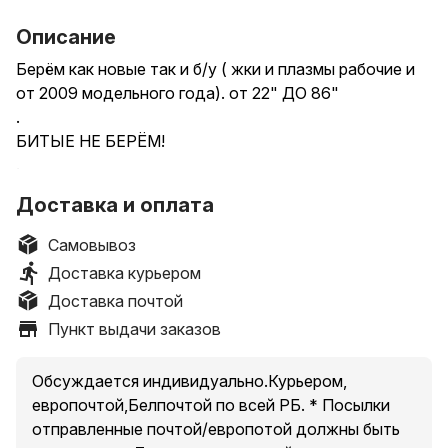
Описание
Берём как новые так и б/у ( жки и плазмы рабочие и
от 2009 модельного года). от 22" ДО 86"
.
БИТЫЕ НЕ БЕРЁМ!
.
ПРЕДЛАГАЕМ ЧЕСТНУЮ ЦЕНУ!
Доставка и оплата
Оценка вашего устройства займет всего 5 минут (в
viber/telegram)
Самовывоз
.
Доставка курьером
г.Минск
Доставка почтой
По РБ через почту
Пункт выдачи заказов
САМЫЕ ВЫГОДНЫЕ ЦЕНЫ НА ВЫКУП ПО РБ
.
Скупка , выкуп , деньги сразу , есть так же вариант
Обсуждается индивидуально.Курьером,
оставить под реализацию.
европочтой,Белпочтой по всей РБ. * Посылки
.
отправленные почтой/европотой должны быть