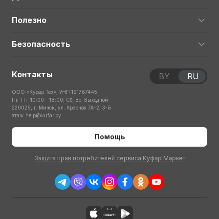
Полезно
Безопасность
Контакты
BY
RU
ООО «Куфар Тех», УНП 191767445
Пн-Пт: 10:00 – 18:00; Сб, Вс: Выходной
220029, г. Минск, ул. Красная 7А-2, 3-й
этаж
help@kufar.by
Помощь
Защита прав потребителей сервиса Куфар Маркет