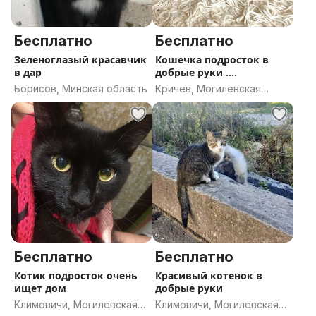
Бесплатно
Бесплатно
Зеленоглазый красавчик
Кошечка подросток в
в дар
добрые руки .
Стерилизована
Борисов, Минская область
Кричев, Могилевская
область
Бесплатно
Бесплатно
Котик подросток очень
Красивый котенок в
ищет дом
добрые руки
Климовичи, Могилевская
Климовичи, Могилевская