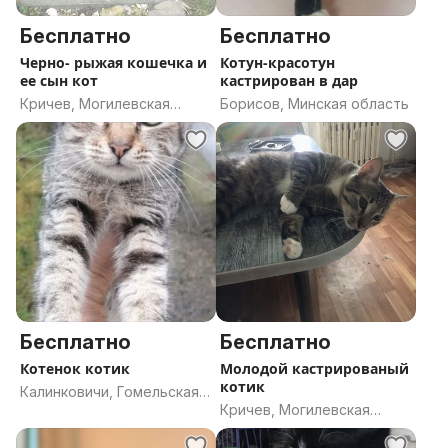
Бесплатно
Бесплатно
Черно- рыжая кошечка и
Котун-красотун
ее сын кот
кастрирован в дар
Кричев, Могилевская
Борисов, Минская область
область
Бесплатно
Бесплатно
Котенок котик
Молодой кастрированый
котик
Калинковичи, Гомельская
Кричев, Могилевская
область
область