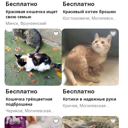
Бесплатно
Бесплатно
Красивая кошечка ищет
Красивый котик брошен
свою семью
Костюковичи, Могилевская
Минск, Фрунзенский
область
Бесплатно
Бесплатно
Кошечка трёхцветная
Котики в надежные руки
подброшена
Кричев, Могилевская
Чериков, Могилевская
область
область