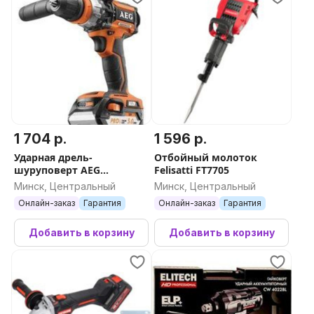
1 704 р.
1 596 р.
Ударная дрель-
Отбойный молоток
шуруповерт AEG
Felisatti FT7705
Powertools BSB 18 CBL LI-
Минск, Центральный
Минск, Центральный
502C 4935459396 (с 2-мя
Онлайн-заказ
Гарантия
Онлайн-заказ
Гарантия
АКБ)
Добавить в корзину
Добавить в корзину