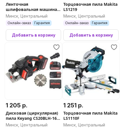
Ленточная
Торцовочная пила Makita
шлифовальная машина
LS1219
Messer M3336 10-40-810
Минск, Центральный
Минск, Центральный
Онлайн-заказ
Гарантия
Онлайн-заказ
Гарантия
Добавить в корзину
Добавить в корзину
1 205 р.
1 251 р.
Дисковая (циркулярная)
Торцовочная пила Makita
пила Keyang CS20BLH-165
LS1110F
(Set)
Минск, Центральный
Минск, Центральный