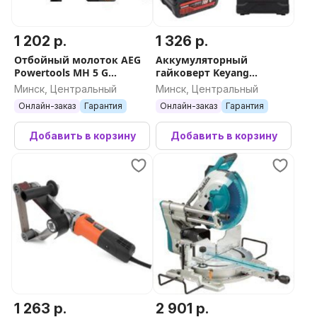
1 202 р.
1 326 р.
Отбойный молоток AEG
Аккумуляторный
Powertools MH 5 G
гайковерт Keyang
4935443170
IW20BLH-315
Минск, Центральный
Минск, Центральный
Онлайн-заказ
Гарантия
Онлайн-заказ
Гарантия
Добавить в корзину
Добавить в корзину
1 263 р.
2 901 р.