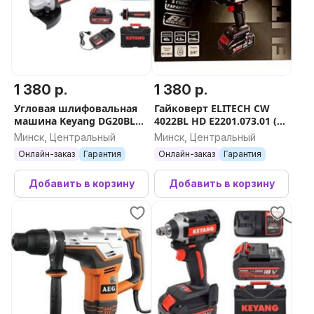
1 380 р.
1 380 р.
Угловая шлифовальная
Гайковерт ELITECH CW
машина Keyang DG20BLH-
4022BL HD E2201.073.01 (с
125SV (Set)
1-им АКБ, кейс)
Минск, Центральный
Минск, Центральный
Онлайн-заказ
Гарантия
Онлайн-заказ
Гарантия
Добавить в корзину
Добавить в корзину