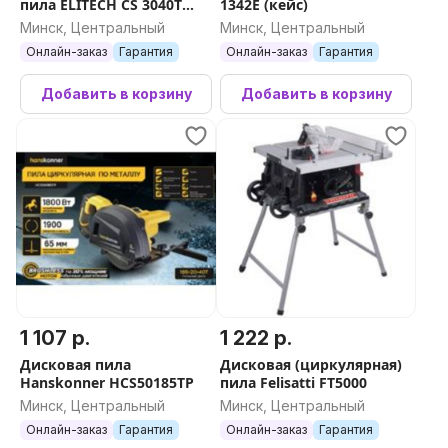
пила ELITECH CS 3040T
1342E (кейс)
E2004.006.00
Минск, Центральный
Минск, Центральный
Онлайн-заказ
Гарантия
Онлайн-заказ
Гарантия
Добавить в корзину
Добавить в корзину
1 107 р.
1 222 р.
Дисковая пила
Дисковая (циркулярная)
Hanskonner HCS50185TP
пила Felisatti FT5000
Минск, Центральный
Минск, Центральный
Онлайн-заказ
Гарантия
Онлайн-заказ
Гарантия