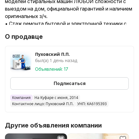
моделей стиральных машин ЛЮБОЙ сложности с
выездом на дом, официальной гарантией и наличием
оригинальных з/ч.
• Стаж ремонта бытовой и электронной техники с
2007 г.
О продавце
• Ремонт стиральных машин любых марок AEG, Ardo,
Ariston, Атлант, Beko, Bosсh, Candy, Electrolux,
Gorenje, Indesit, LG, Samsung, Siemens, Whirpool,
Пуховский П.П.
был(а) 1 день назад
Zanussi , Bompani , Privileg , AEG, Miele и другие
• Ремонт возможен на дому у клиента (с собой на
Объявлений: 17
выезде полный набор запчастей и инструмент) или с
забором в мастерскую.
Подписаться
• Документальное сопровождение - гарантия, чек.
• Выезд по г. Минск и Минскому району.
Компания
На Куфаре с июня, 2014
Контактное лицо: Пуховский П.П.
УНП: KA6195393
• Работаем ежедневно с 8.00 - до 21.00.
• Оригинальные запчасти (SKF,ASKOLL, АТЛАНТ,
BOSCH,AEG,LG,SAMSUNG, INDESIT и т.д.).
Другие объявления компании
• Низкие цены и скидки (пенсионерам, инвалидам,
многодетным семьям).