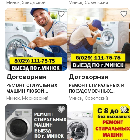
Минск, Заводской
Минск, Советский
Ремонт стиральных машин на дому. Частный мастер
на дом. Ремонт стиральных машин недорого.
Частный мастер по ремонту стиральных машин.
Ремонт стиральных машин. Ремонт стиральных
маши. Мастер по ремонту бытовой техники. Частный
мастер по ремонту бытовой техники. Ремонт
стиральных машин частный мастер Минск.
Договорная
Договорная
РЕМОНТ СТИРАЛЬНЫХ
РЕМОНТ СТИРАЛЬНЫХ И
МАШИН ЛЮБОЙ
ПОСУДОМОЕЧНЫХ
СЛОЖНОСТИ
МАШИН. МИНСК
Минск, Московский
Минск, Советский