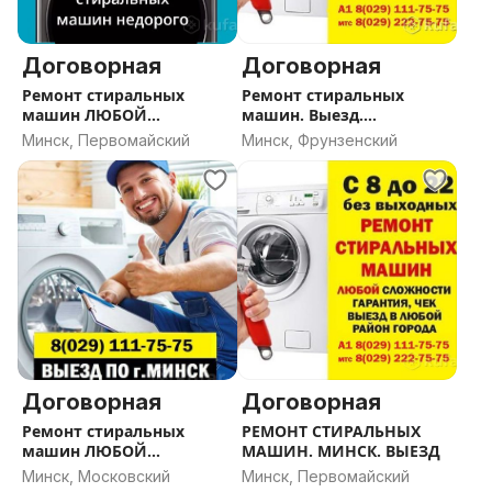
• Не открывается люк
• Течет, протекает во время стирки
Договорная
Договорная
• Не греет воду, бьется током
Ремонт стиральных
Ремонт стиральных
• Гремит, прыгает, течет, скрипит
машин ЛЮБОЙ
машин. Выезд.
• Запах гари от стиральной машины
сложности и моделей
Гарантия.Минск.
Минск, Первомайский
Минск, Фрунзенский
и многое др.
====================================
ВЫПОЛНЯЕМ СЛЕДУЮЩИЕ РАБОТЫ:
- замена нагревательного элемента (ТЭНа)
- устранение течи
- замена насоса
- ремонт двигателя
- замена подшипников
- ремонт двигателя
- замена уплотнительной резины - манжеты люка
Договорная
Договорная
- замена замка двери, люка
Ремонт стиральных
РЕМОНТ СТИРАЛЬНЫХ
- замена трубок, патрубков, стекол, ручек, шлангов,
машин ЛЮБОЙ
МАШИН. МИНСК. ВЫЕЗД
клапанов, датчиков температуры, датчиков уровня
сложности и моделей
Минск, Московский
Минск, Первомайский