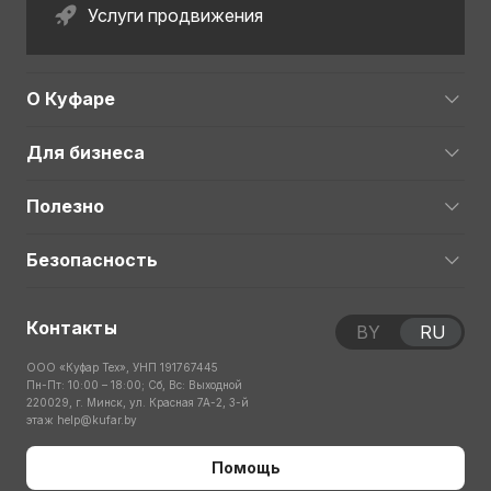
Услуги продвижения
О Куфаре
Для бизнеса
Полезно
Безопасность
Контакты
BY
RU
ООО «Куфар Тех», УНП 191767445
Пн-Пт: 10:00 – 18:00; Сб, Вс: Выходной
220029, г. Минск, ул. Красная 7А-2, 3-й
этаж
help@kufar.by
Помощь