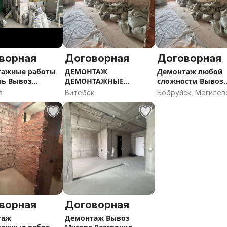
ворная
Договорная
Договорная
тажные работы
ДЕМОНТАЖ
Демонтаж любой
ень Вывоз
ДЕМОНТАЖНЫЕ
сложности Вывоз
ельного мусора
РАБОТЫ ВЫВОЗ
мусора
в
Витебск
Бобруйск, Могилев
МУСОРА
область
ворная
Договорная
таж
Демонтаж Вывоз