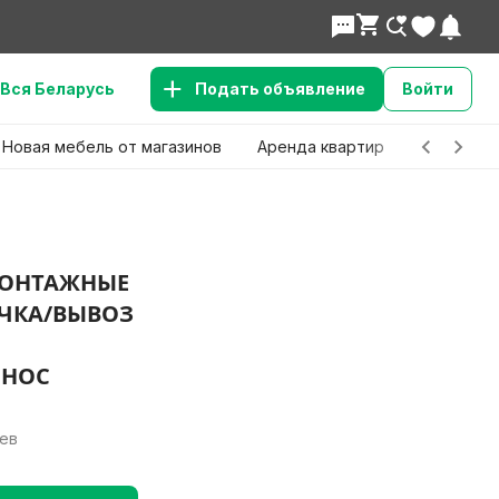
Вся Беларусь
Подать объявление
Войти
Новая мебель от магазинов
Аренда квартир
Детские 
ОНТАЖНЫЕ
ЧКА/ВЫВОЗ
СНОС
лев