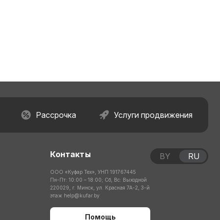
Рассрочка
Услуги продвижения
Контакты
BY
RU
ООО «Куфар Тех», УНП 191767445
Пн-Пт: 10:00 – 18:00; Сб, Вс: Выходной
220029, г. Минск, ул. Красная 7А-2, 3-й
этаж
help@kufar.by
Помощь