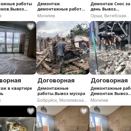
аж бетонного блока Демонтаж
тажные работы
Демонтаж
Демонтаж Снос за
Демонтаж перегородок из
омов.Вывоз
демонтажные работы
день Вывоз
онтаж межкомнатных
 мусора
недорого
строительного му
в
Могилев
Орша, Витебская
ж перекрытий Демонтаж стен
область
ных перегородок Демонтаж Гвл
ки Демонтаж кирпича
линолеума Демонтаж фанеры
Демонтаж гипсовых стен
ре
ворная
Договорная
Договорная
аж в квартире
Демонтажные
Демонтажные раб
нь
работы.Вывоз мусора
Демонтаж Вывоз
мусора
к
Бобруйск, Могилевская
Могилев
область