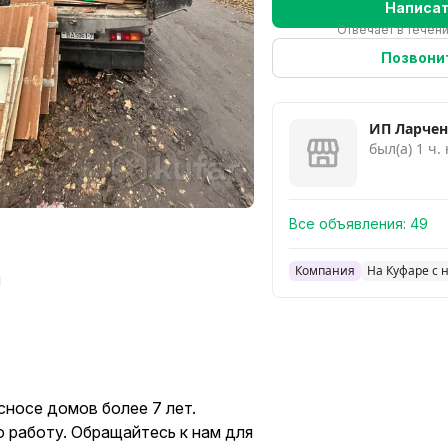
Написа
Отвечает в течен
Позвони
ИП Ларчен
был(а) 1 ч.
Все объявления:
49
Компания
На Куфаре с 
ы
носе домов более 7 лет.
 работу. Обращайтесь к нам для