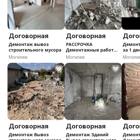
Договорная
Договорная
Дого
Демонтаж вывоз
РАССРОЧКА
Демон
строительного мусора
Демонтажные работы
за 1 д
Вывоз строительного
строит
Могилев
Могилев
Могиле
мусора
Договорная
Договорная
Дого
Демонтаж Вывоз
Демонтаж Зданий
Демон