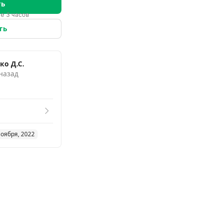
ть
ие 3 часов
ть
ко Д.С.
 назад
ноября, 2022