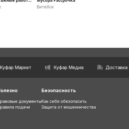
тажные работы
Мусора Рассрочка
мусора
к
Витебск
Куфар Маркет
Куфар Медиа
Доставка
Полезно
Безопасность
равовые документы
Как себя обезопасить
равила подачи
Защита от мошенничества