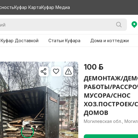
сность
Куфар Карта
Куфар Медиа
 Куфар Доставкой
Статьи Куфара
Дома и коттеджи
100 р.
ДЕМОНТАЖ/ДЕМ
РАБОТЫ/РАССРО
МУСОРА/СНОС
ХОЗ.ПОСТРОЕК/
ДОМОВ
Могилевская обл., Моги