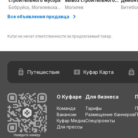
строительного мусора
Вывоз строительного
Демон
мусора
Вывоз 
Бобруйск, Могилевская
Могилев
Витебс
область
Все объявления продавца
Kufar не несет ответственности за предлагаемый товар.
Путешествия
Куфар Карта
О Куфаре
Для бизнеса
Команда
Тарифы
П
Вакансии
Размещение баннеров
П
Куфар Медиа
Спецпроекты
Для прессы
Наведите камеру