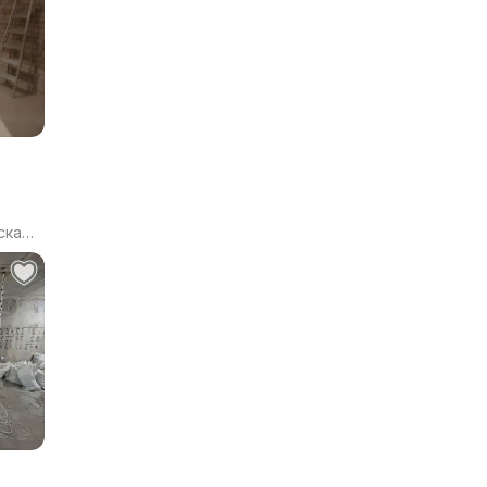
ская
КА