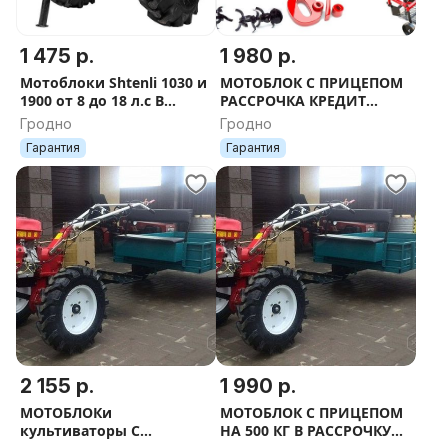
1 475 р.
1 980 р.
Мотоблоки Shtenli 1030 и
МОТОБЛОК С ПРИЦЕПОМ
1900 от 8 до 18 л.с В
РАССРОЧКА КРЕДИТ
ПОДАРОК БЕНЗОПИЛА
ЛИЗИНГ ДОСТАВКА ПО
Гродно
Гродно
или БЕНЗОКОСА
БЕЛАРУСИ
Гарантия
Гарантия
2 155 р.
1 990 р.
МОТОБЛОКи
МОТОБЛОК С ПРИЦЕПОМ
культиваторы С
НА 500 КГ В РАССРОЧКУ