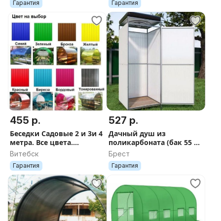
Гарантия
Гарантия
455 р.
527 р.
Беседки Садовые 2 и 3и 4
Дачный душ из
метра. Все цвета.
поликарбоната (бак 55 л.,
Гарантия. Доставка по
подогрев)
Витебск
Брест
Беларуси.
Гарантия
Гарантия