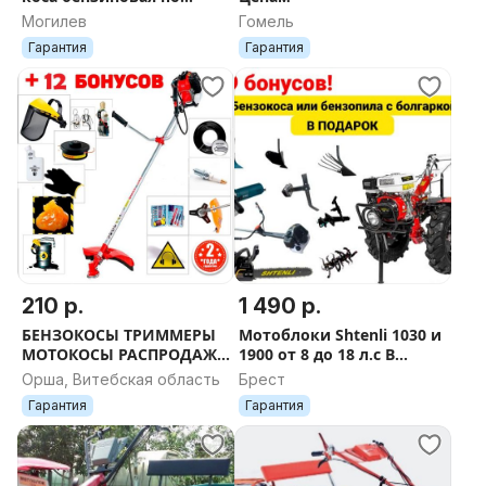
низким Ценам
Могилев
Гомель
Гарантия
Гарантия
210 р.
1 490 р.
БЕНЗОКОСЫ ТРИММЕРЫ
Мотоблоки Shtenli 1030 и
МОТОКОСЫ РАСПРОДАЖА
1900 от 8 до 18 л.с В
РАССРОЧКА + ПОДАРКИ
ПОДАРОК БЕНЗОПИЛА
Орша, Витебская область
Брест
БЕСПЛАТНАЯ ДОСТАВКА
или БЕНЗОКОСА
Гарантия
Гарантия