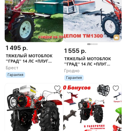
1 495 р.
1 555 р.
ТЯЖЕЛЫЙ МОТОБЛОК
ТЯЖЕЛЫЙ МОТОБЛОК
''ГРАД'' 14 ЛС +ПЛУГ
''ГРАД'' 14 ЛС +ПЛУГ
ПОЧВОФРЕЗА СЦЕПКА
Брест
ПОЧВОФРЕЗА СЦЕПКА
Гродно
КУЛЬТИВАТОР КРЕДИТ
КУЛЬТИВАТОР КРЕДИТ
Гарантия
РАССРОЧКА ДОСТАВКА ПО
Гарантия
РАССРОЧКА ДОСТАВКА ПО
РБ
РБ