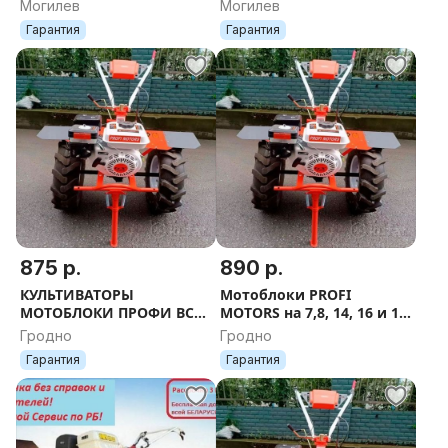
ПРИЦЕПОМ В РАССРОЧКУ
КРЕДИТ ДОСТАВКА В
Могилев
Могилев
БЕЗ БАНКА КРЕДИТ
ЛЮБУЮ ТОЧКУ БЕЛАРУСИ
Гарантия
Гарантия
ДОСТАВКА В ЛЮБУЮ
ТОЧКУ БЕЛАРУСИ
875 р.
890 р.
КУЛЬТИВАТОРЫ
Мотоблоки PROFI
МОТОБЛОКИ ПРОФИ ВСЕ
MOTORS на 7,8, 14, 16 и 18
МОДЕЛИ
л.с Бесплатная доставка
Гродно
Гродно
Гарантия
Гарантия