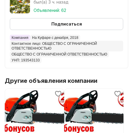
был(а) 3 ч. назад
запасная свеча
Объявлений: 62
набор ключей + напильник
беруши и перчатки
Подписаться
Необходимая мощность:
2800
Компания
На Куфаре с декабря, 2018
3100
Контактное лицо: ОБЩЕСТВО С ОГРАНИЧЕННОЙ
3500
ОТВЕТСТВЕННОСТЬЮ
4000
ОБЩЕСТВО С ОГРАНИЧЕННОЙ ОТВЕТСТВЕННОСТЬЮ
УНП: 193543133
4500
5200
Бесплатные бонусы:
Другие объявления компании
Беруши
Зап. свеча
Масло
Смазка
Набор ключей
Напильник
Перчатки