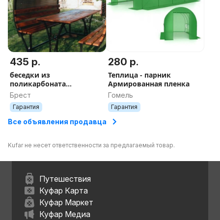
435 р.
280 р.
беседки из
Теплица - парник
поликарбоната
Армированная пленка
«уютные» ЛАЙТ мангал в
Брест
Гомель
подарок
Гарантия
Гарантия
Все объявления продавца
Kufar не несет ответственности за предлагаемый товар.
Путешествия
Куфар Карта
Куфар Маркет
Куфар Медиа