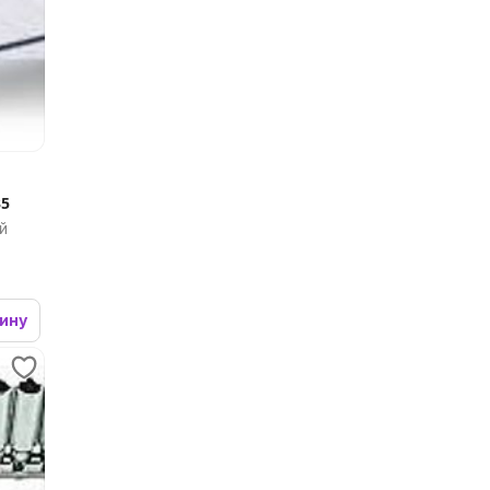
35
й
зину