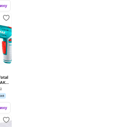
зину
otal
 АКБ,
й
тия
зину