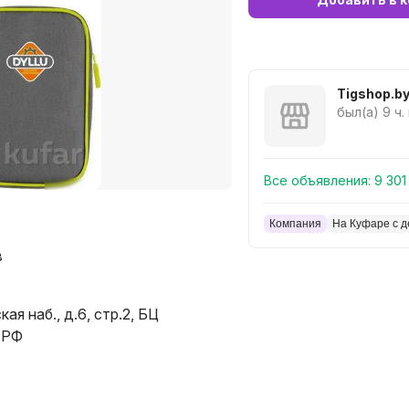
Tigshop.b
был(а) 9 ч.
Все объявления:
9 301
Компания
На Куфаре с д
в
я наб., д.6, стр.2, БЦ
, РФ