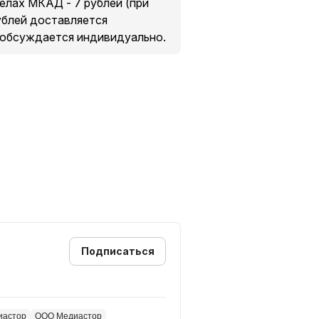
делах МКАД - 7 рублей (при
рублей доставляется
 обсуждается индивидуально.
Подписаться
иастор
ООО Медиастор