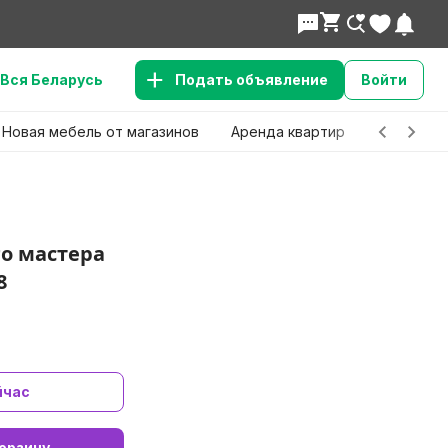
Вся Беларусь
Подать объявление
Войти
Новая мебель от магазинов
Аренда квартир
Детские 
о мастера
8
йчас
орзину