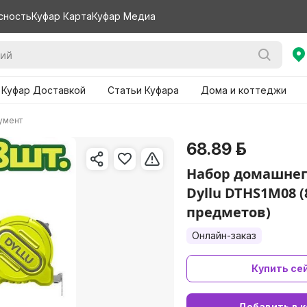
сность
Куфар Карта
Куфар Медиа
 Куфар Доставкой
Статьи Куфара
Дома и коттеджи
умент
68.89 р.
Набор домашнег
Dyllu DTHS1M08 (
предметов)
Онлайн-заказ
Купить се
Добавить в к