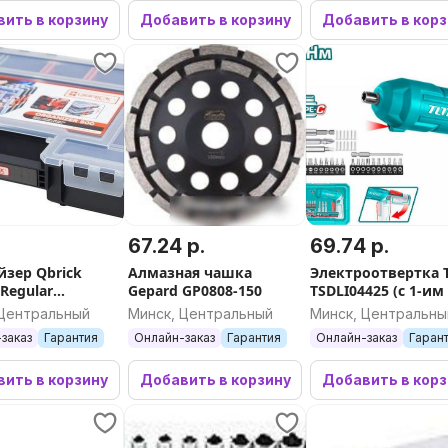
ить в корзину
Добавить в корзину
Добавить в кор
67.24 р.
69.74 р.
йзер Qbrick
Алмазная чашка
Электроотвертка T
Regular
Gepard GP0808-150
TSDLI04425 (с 1-им
er 500
кейс)
 Центральный
Минск, Центральный
Минск, Центральны
заказ
Гарантия
Онлайн-заказ
Гарантия
Онлайн-заказ
Гаран
ить в корзину
Добавить в корзину
Добавить в кор