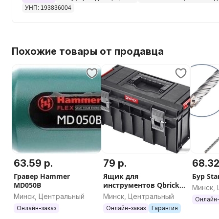
УНП: 193836004
Похожие товары от продавца
63.59 р.
79 р.
68.32
Гравер Hammer
Ящик для
Бур Sta
MD050B
инструментов Qbrick
Минск,
System Pro 500 Basic
Минск, Центральный
Минск, Центральный
Онлайн-
Онлайн-заказ
Онлайн-заказ
Гарантия