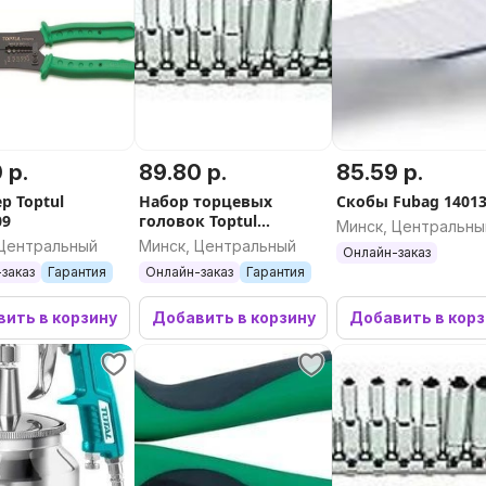
 р.
89.80 р.
85.59 р.
р Toptul
Набор торцевых
Скобы Fubag 1401
09
головок Toptul
Минск, Центральны
GAAQ1311 13
 Центральный
Минск, Центральный
Онлайн-заказ
предметов
заказ
Гарантия
Онлайн-заказ
Гарантия
ить в корзину
Добавить в корзину
Добавить в кор