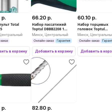
 р.
66.20 р.
60.10 р.
ульт Total
Набор пассатижей
Набор торцевых
05
Toptul DBBB2208 1
головок Toptul
предмет
GAAQ1309 13
 Центральный
Минск, Центральный
Минск, Центральны
предметов
заказ
Онлайн-заказ
Гарантия
Онлайн-заказ
Гаран
ить в корзину
Добавить в корзину
Добавить в кор
 р.
82.80 р.