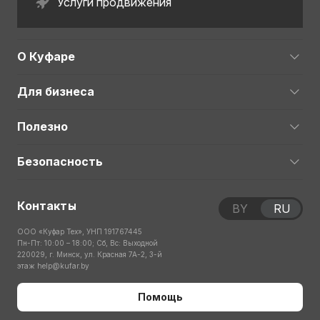
Услуги продвижения
О Куфаре
Для бизнеса
Полезно
Безопасность
Контакты
BY
RU
ООО «Куфар Тех», УНП 191767445
Пн-Пт: 10:00 – 18:00; Сб, Вс: Выходной
220029, г. Минск, ул. Красная 7А-2, 3-й
этаж
help@kufar.by
Помощь