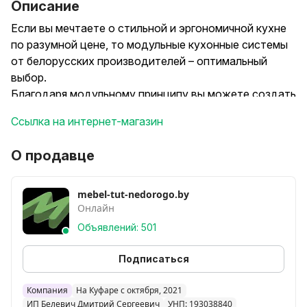
Описание
Если вы мечтаете о стильной и эргономичной кухне
по разумной цене, то модульные кухонные системы
от белорусских производителей – оптимальный
выбор.
Благодаря модульному принципу вы можете создать
кухню идеального размера и конфигурации: угловую,
Ссылка на интернет-магазин
П-образную или линейную. На фото кухня 2,7 м.
Возможен заказ под нужный размер кухни.
О продавце
Более 33 трендовых цветовых решений
удовлетворят любые вкусы – от имитации
натурального дерева и лаконичных матовых
mebel-tut-nedorogo.by
Онлайн
оттенков до ярких глянцевых расцветок.
Экологичные и долговечные материалы ЛДСП и
Объявлений: 501
МДФ гарантируют безопасность для здоровья и
длительный срок службы.
Подписаться
В комплект входят столешница, фурнитура ведущих
брендов (шариковые направляющие, петли с
Компания
На Куфаре с октября, 2021
ИП Белевич Дмитрий Сергеевич
УНП: 193038840