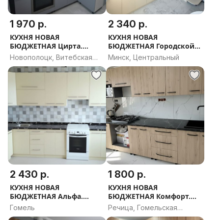
1 970 р.
2 340 р.
КУХНЯ НОВАЯ
КУХНЯ НОВАЯ
БЮДЖЕТНАЯ Цирта.
БЮДЖЕТНАЯ Городской
РАССРОЧКА, ДОСТАВКА,
Лофт. РАССРОЧКА,
Новополоцк, Витебская
Минск, Центральный
ПРОЕКТ В ПОДАРОК
ДОСТАВКА, ПРОЕКТ В
область
ПОДАРОК
2 430 р.
1 800 р.
КУХНЯ НОВАЯ
КУХНЯ НОВАЯ
БЮДЖЕТНАЯ Альфа.
БЮДЖЕТНАЯ Комфорт.
РАССРОЧКА, ДОСТАВКА,
РАССРОЧКА, ДОСТАВКА,
Гомель
Речица, Гомельская
ПРОЕКТ В ПОДАРОК
ПРОЕКТ В ПОДАРОК
область