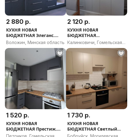
2 880 р.
2 120 р.
КУХНЯ НОВАЯ
КУХНЯ НОВАЯ
БЮДЖЕТНАЯ Элеганс.
БЮДЖЕТНАЯ
РАССРОЧКА, ДОСТАВКА,
Вдохновение.
Воложин, Минская область
Калинковичи, Гомельская
ПРОЕКТ В ПОДАРОК
РАССРОЧКА, ДОСТАВКА,
область
ПРОЕКТ В ПОДАРОК
1 520 р.
1 730 р.
КУХНЯ НОВАЯ
КУХНЯ НОВАЯ
БЮДЖЕТНАЯ Престиж.
БЮДЖЕТНАЯ Светлый
РАССРОЧКА, ДОСТАВКА,
Бриз. РАССРОЧКА,
Петриков, Гомельская
Бобруйск, Могилевская