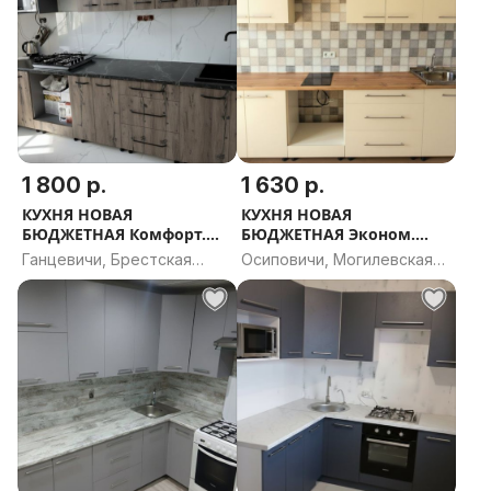
1 800 р.
1 630 р.
КУХНЯ НОВАЯ
КУХНЯ НОВАЯ
БЮДЖЕТНАЯ Комфорт.
БЮДЖЕТНАЯ Эконом.
РАССРОЧКА, ДОСТАВКА,
РАССРОЧКА, ДОСТАВКА,
Ганцевичи, Брестская
Осиповичи, Могилевская
ПРОЕКТ В ПОДАРОК
ПРОЕКТ В ПОДАРОК
область
область