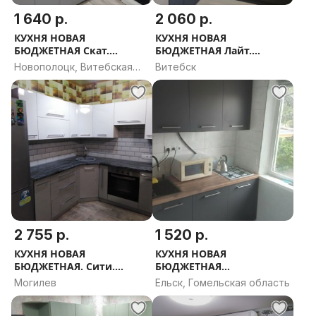
1 640 р.
2 060 р.
КУХНЯ НОВАЯ
КУХНЯ НОВАЯ
БЮДЖЕТНАЯ Скат.
БЮДЖЕТНАЯ Лайт.
РАССРОЧКА, ДОСТАВКА,
РАССРОЧКА, ДОСТАВКА,
Новополоцк, Витебская
Витебск
ПРОЕКТ В ПОДАРОК
ПРОЕКТ В ПОДАРОК
область
2 755 р.
1 520 р.
КУХНЯ НОВАЯ
КУХНЯ НОВАЯ
БЮДЖЕТНАЯ. Сити.
БЮДЖЕТНАЯ
РАССРОЧКА, ДОСТАВКА,
ФьюжнСтиль.
Могилев
Ельск, Гомельская область
ПРОЕКТ В ПОДАРОК
РАССРОЧКА, ДОСТАВКА,
ПРОЕКТ В ПОДАРОК