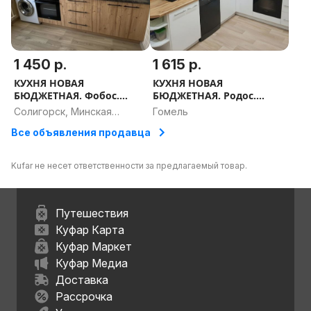
1 450 р.
1 615 р.
КУХНЯ НОВАЯ
КУХНЯ НОВАЯ
БЮДЖЕТНАЯ. Фобос.
БЮДЖЕТНАЯ. Родос.
РАССРОЧКА, ДОСТАВКА,
РАССРОЧКА, ДОСТАВКА,
Солигорск, Минская
Гомель
ПРОЕКТ В ПОДАРОК
ПРОЕКТ В ПОДАРОК
область
Все объявления продавца
Kufar не несет ответственности за предлагаемый товар.
Путешествия
Куфар Карта
Куфар Маркет
Куфар Медиа
Доставка
Рассрочка