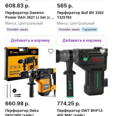
608.83 р.
565 р.
Перфоратор Daewoo
Перфоратор Bull BH 3202
Power DAH 2821 Li Set (с 1-
1325783
им АКБ, кейс)
Минск, Центральный
Минск, Центральный
Онлайн-заказ
Онлайн-заказ
Гарантия
Добавить в корзину
Добавить в корзину
660.98 р.
774.25 р.
Перфоратор Deko
Перфоратор DWT BHP12-
DKH1900 (кейс)
40V BMC (кейс)