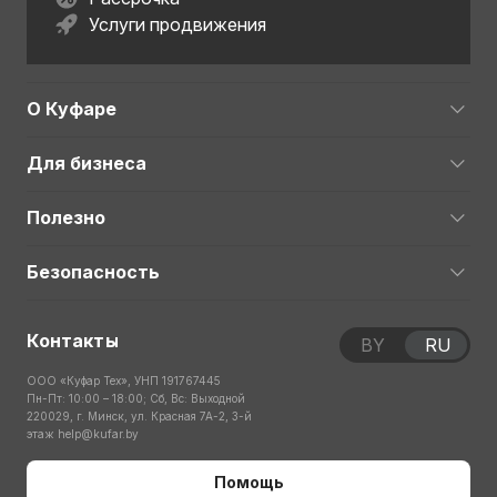
Услуги продвижения
О Куфаре
Для бизнеса
Полезно
Безопасность
Контакты
BY
RU
ООО «Куфар Тех», УНП 191767445
Пн-Пт: 10:00 – 18:00; Сб, Вс: Выходной
220029, г. Минск, ул. Красная 7А-2, 3-й
этаж
help@kufar.by
Помощь