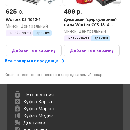
625 р.
499 р.
Wortex CS 1612-1
Дисковая (циркулярная)
пила Wortex CCS 1814
Минск, Центральный
0329269 (с 1-им АКБ)
Минск, Центральный
Онлайн-заказ
Гарантия
Онлайн-заказ
Гарантия
Добавить в корзину
Добавить в корзину
Все товары от продавца
Kufar не несет ответственности за предлагаемый товар.
Путешествия
Куфар Карта
Куфар Маркет
Куфар Медиа
Доставка
Рассрочка