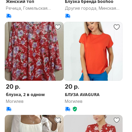
Женский топ
Блузка бренда boohoo
Речица, Гомельская
Другие города, Минская
область
область
20 р.
20 р.
блузка, 2 в одном
БЛУЗА AVAGURA
Могилев
Могилев