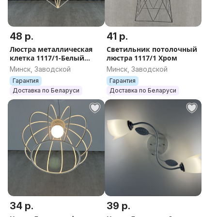
48 р.
41 р.
Люстра металлическая
Светильник потолочный
клетка 1117/1-Белый
люстра 1117/1 Хром
НОВАЯ
Минск, Заводской
Минск, Заводской
Гарантия
Гарантия
Доставка по Беларуси
Доставка по Беларуси
34 р.
39 р.