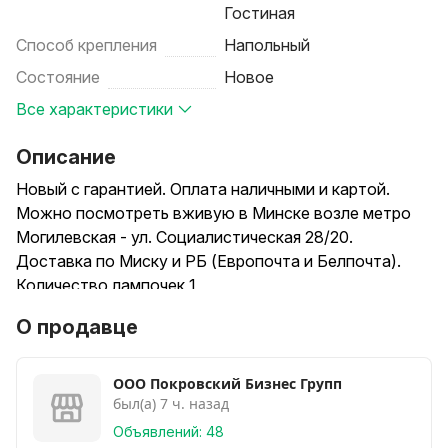
Гостиная
Способ крепления
Напольный
Состояние
Новое
Все характеристики
Описание
Новый с гарантией. Оплата наличными и картой.
Можно посмотреть вживую в Минске возле метро
Могилевская - ул. Социалистическая 28/20.
Доставка по Миску и РБ (Европочта и Белпочта).
Количество лампочек 1
Размер в собранном виде (ДхВхШ) 350х1600х350
О продавце
мм
Мощность 40 Вт
Цвет каркаса Белый
ООО Покровский Бизнес Групп
был(а) 7 ч. назад
Артикул 1053/1-Белый+Натураль
Материал плафона / абажура Металл+ Ткань
Объявлений: 48