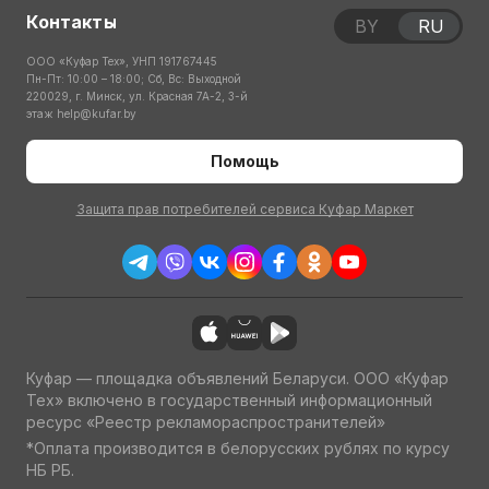
Контакты
BY
RU
ООО «Куфар Тех», УНП 191767445
Пн-Пт: 10:00 – 18:00; Сб, Вс: Выходной
220029, г. Минск, ул. Красная 7А-2, 3-й
этаж
help@kufar.by
Помощь
Защита прав потребителей сервиса Куфар Маркет
Куфар — площадка объявлений Беларуси. ООО «Куфар
Тех» включено в государственный информационный
ресурс «Реестр рекламораспространителей»
*Оплата производится в белорусских рублях по курсу
НБ РБ.