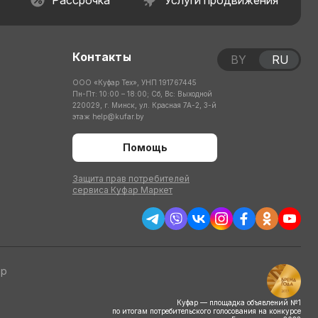
Рассрочка
Услуги продвижения
Контакты
BY
RU
ООО «Куфар Тех», УНП 191767445
Пн-Пт: 10:00 – 18:00; Сб, Вс: Выходной
220029, г. Минск, ул. Красная 7А-2, 3-й
этаж
help@kufar.by
Помощь
Защита прав потребителей
сервиса Куфар Маркет
тр
Куфар — площадка объявлений №1
по итогам потребительского голосования на конкурсе