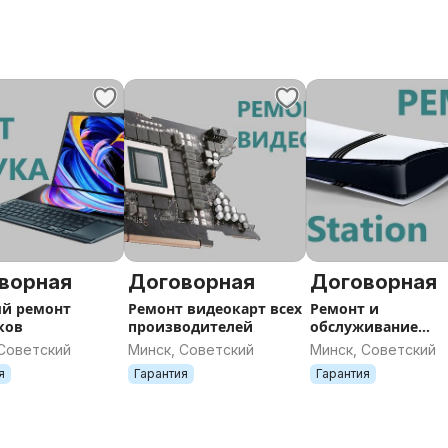
ворная
Договорная
Договорная
й ремонт
Ремонт видеокарт всех
Ремонт и
ков
производителей
обслуживание
игровых приставо
 Советский
Минск, Советский
Минск, Советский
Playstation, Xbox,
я
Гарантия
Гарантия
Nintendo