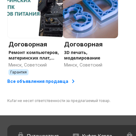
Договорная
Договорная
Ремонт компьютеров,
3D печать,
материнских плат,
моделирование
блоков питания
Минск, Советский
Минск, Советский
Гарантия
Все объявления продавца
Kufar не несет ответственности за предлагаемый товар.