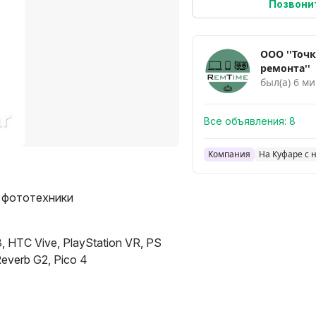
Позвони
ООО ''Точ
ремонта''
был(а) 6 ми
Все объявления:
8
Компания
На Куфаре с 
, фототехники
3, HTC Vive, PlayStation VR, PS
Reverb G2, Pico 4
"