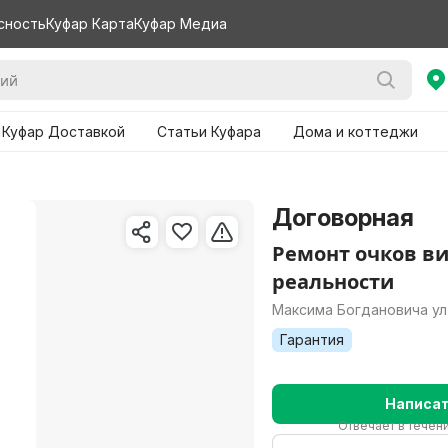
сность
Куфар Карта
Куфар Медиа
 Куфар Доставкой
Статьи Куфара
Дома и коттеджи
Договорная
Ремонт очков в
реальности
Максима Богдановича ул,
Гарантия
Написа
Отвечает в течени