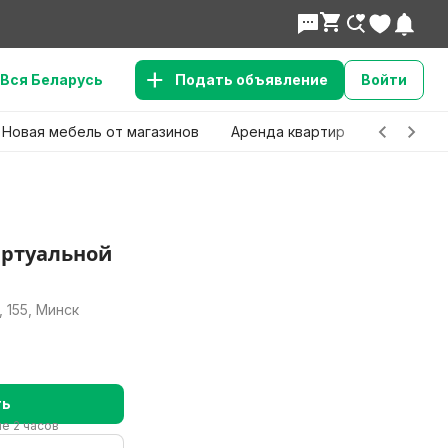
Вся Беларусь
Подать объявление
Войти
Новая мебель от магазинов
Аренда квартир
Детские 
иртуальной
 155, Минск
ть
е 2 часов