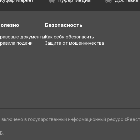
Куфар Маркет
Куфар Медиа
Доставка
Полезно
Безопасность
равовые документы
Как себя обезопасить
равила подачи
Защита от мошенничества
» включено в государственный информационный ресурс «Реес
Б.