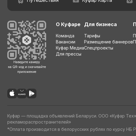
Путешествия
Куфар Карта
О Куфаре
Для бизнеса
Команда
Тарифы
П
Вакансии
Размещение баннеров
П
Куфар Медиа
Спецпроекты
Для прессы
Наведите камеру
на QR-код и скачивайте
приложение
Куфар — площадка объявлений Беларуси. ООО «Куфар Тех
рекламораспространителей»
*Оплата производится в белорусских рублях по курсу НБ Р