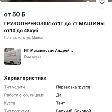
от 50 р.
ГРУЗОПЕРЕВОЗКИ от1т до 7т.МАШИНЫ
от10 до 48куб
Притыцкого ул, Минск
ИП Максимович Андрей
Константинович
Компания
Характеристики
Тип услуги
Перевозка грузов
Работа с юр. лицами
Да
Кузов
Тент
Тип погрузки
Верхний, Боковой,