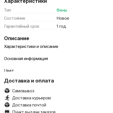
Характеристики
Тип
Фены
Состояние
Новое
Гарантийный срок
1 год
Описание
Характеристики и описание
Основная информация
Цвет
серый; серый металлик
Доставка и оплата
Общие характеристики
Самовывоз
Доставка курьером
Тип фена
Доставка почтой
профессиональный; компактный
Пункт выдачи заказов