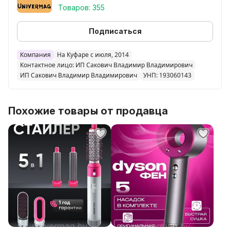
Товаров: 355
Доп. опции щипцов, фена
ионизация
Подписаться
Насадки
Компания
На Куфаре с июля, 2014
Контактное лицо: ИП Сакович Владимир Владимирович
ИП Сакович Владимир Владимирович
УНП: 193060143
Количество насадок
2 шт.
Похожие товары от продавца
Насадки
концентратор; диффузор
Дополнительная информация
Страна производства
Китай
Комплектация
фен 1 шт; инструкция; насадка диффузор 1шт;