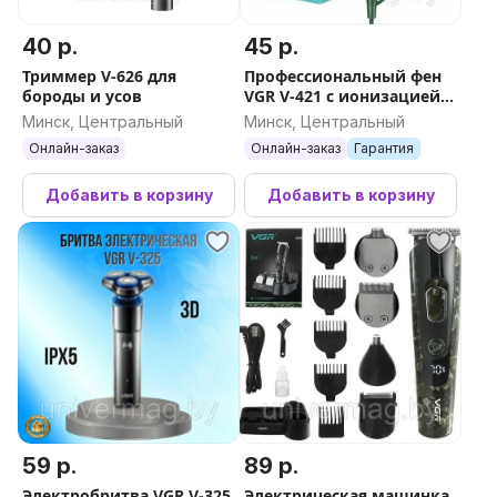
40 р.
45 р.
Триммер V-626 для
Профессиональный фен
бороды и усов
VGR V-421 c ионизацией
(светло-зелёный)
Минск, Центральный
Минск, Центральный
Онлайн-заказ
Онлайн-заказ
Гарантия
Добавить в корзину
Добавить в корзину
59 р.
89 р.
Электробритва VGR V-325
Электрическая машинка