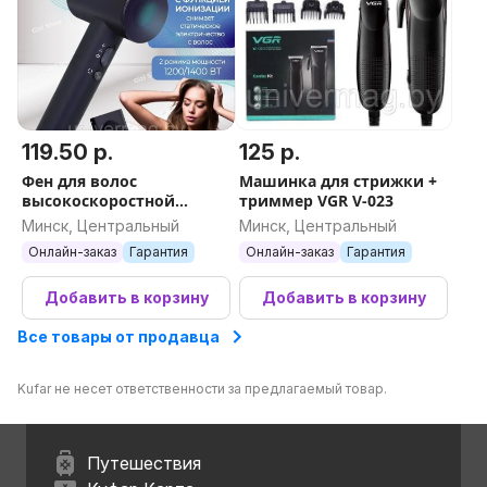
119.50 р.
125 р.
Фен для волос
Машинка для стрижки +
высокоскоростной
триммер VGR V-023
OULEMEI OLM-CF004
Минск, Центральный
Минск, Центральный
Онлайн-заказ
Гарантия
Онлайн-заказ
Гарантия
Добавить в корзину
Добавить в корзину
Все товары от продавца
Kufar не несет ответственности за предлагаемый товар.
Путешествия