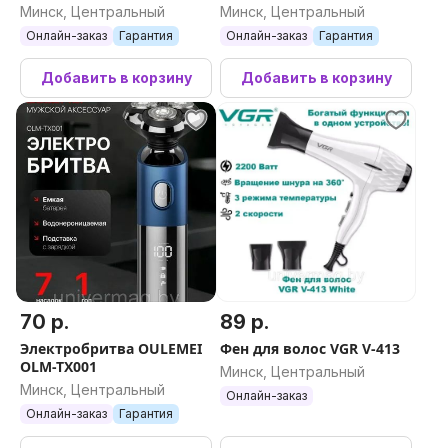
OULEMEI OLM-CF003
OULEMEI OLM-CF005
Минск, Центральный
Минск, Центральный
Ширина упаковки
Онлайн-заказ
Гарантия
Онлайн-заказ
Гарантия
45 см
Добавить в корзину
Добавить в корзину
Описание
Фен для волос — это стильное и функциональное
устройство мощностью 2000 Вт, которое идеально
подходит для укладки волос. Вот его ключевые
характеристики и преимущества: Основные
характеристики Мощность: 2000 Вт, что
обеспечивает оптимальную производительность.
Напряжение: 220B-240В с частотой 50 Гц.
Компактные размеры: Упаковка 125х75х280 мм и вес
70 р.
89 р.
всего 1,5 кг, что делает его удобным для хранения и
Электробритва OULEMEI
Фен для волос VGR V-413
транспортировки. Беспроводной дизайн: Позволяет
OLM-TX001
Минск, Центральный
использовать фен дома, в поездках или на отдыхе.
Минск, Центральный
Онлайн-заказ
Преимущества Три скорости работы: Легкая
Онлайн-заказ
Гарантия
адаптация под любые потребности, обеспечивая