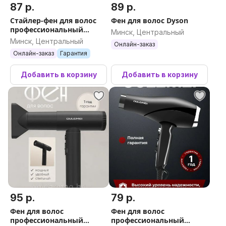
87 р.
89 р.
насадка концентрат 1 шт; упаковка
Стайлер-фен для волос
Фен для волос Dyson
профессиональный
Габариты
Минск, Центральный
Oulemei OLM-CF010
Минск, Центральный
Онлайн-заказ
Онлайн-заказ
Гарантия
Высота предмета
26 см
Добавить в корзину
Добавить в корзину
Вес товара без упаковки (г)
1.5 г
Вес товара с упаковкой (г)
1500 г
Длина упаковки
12 см
95 р.
79 р.
Высота упаковки
Фен для волос
Фен для волос
28 см
профессиональный
профессиональный