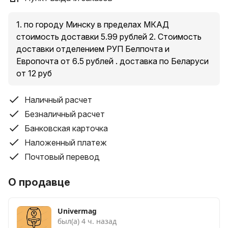
Модель
OLM-CF008
1. по городу Минску в пределах МКАД
стоимость доставки 5.99 рублей 2. Стоимость
Гарантийный срок
доставки отделением РУП Белпочта и
1 год
Европочта от 6.5 рублей . доставка по Беларуси
от 12 руб
Питание
Наличный расчет
Мощность устройства (Вт)
Безналичный расчет
2000 Вт
Банковская карточка
Наложенный платеж
Технические особенности
Почтовый перевод
Количество скоростей
О продавце
3 шт.
Количество режимов работы
Univermag
3 режима
был(а) 4 ч. назад