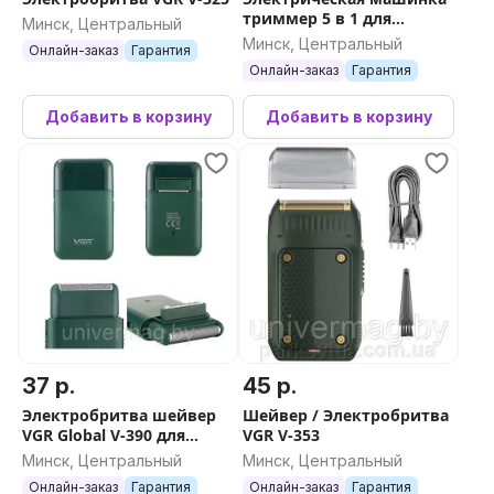
триммер 5 в 1 для
Минск, Центральный
стрижки волос, бритья
Минск, Центральный
Онлайн-заказ
Гарантия
бороды VGR V-102,
Онлайн-заказ
Гарантия
мужская электро брит
Добавить в корзину
Добавить в корзину
37 р.
45 р.
Электробритва шейвер
Шейвер / Электробритва
VGR Global V-390 для
VGR V-353
чувствительной кожи
Минск, Центральный
Минск, Центральный
Онлайн-заказ
Гарантия
Онлайн-заказ
Гарантия