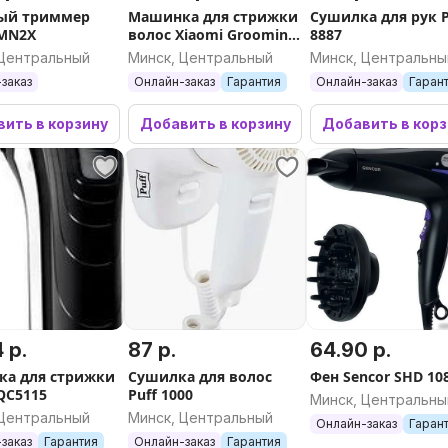
ый триммер
Машинка для стрижки
Сушилка для рук P
 MN2X
волос Xiaomi Grooming
8887
Kit Pro BHR6395GL
 Центральный
Минск, Центральный
Минск, Центральны
заказ
Онлайн-заказ
Гарантия
Онлайн-заказ
Гаран
ить в корзину
Добавить в корзину
Добавить в кор
 р.
87 р.
64.90 р.
а для стрижки
Сушилка для волос
Фен Sencor SHD 10
 QC5115
Puff 1000
Минск, Центральны
 Центральный
Минск, Центральный
Онлайн-заказ
Гаран
заказ
Гарантия
Онлайн-заказ
Гарантия