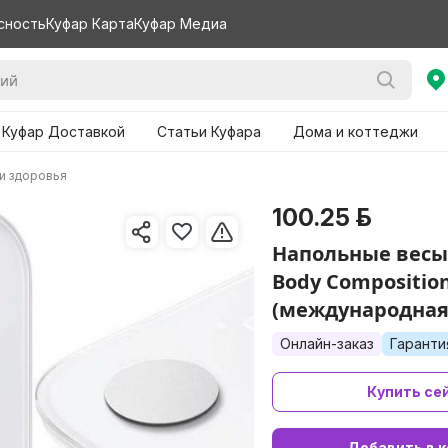
сность
Куфар Карта
Куфар Медиа
 Куфар Доставкой
Статьи Куфара
Дома и коттеджи
 и здоровья
100.25 р.
Напольные весы
Body Composition
(международная
Онлайн-заказ
Гаранти
Купить се
Добавить в к