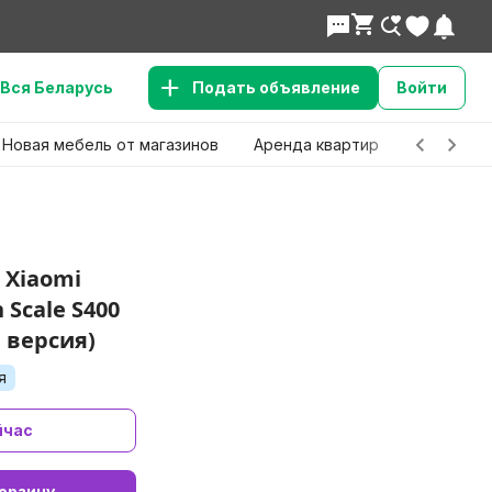
Вся Беларусь
Подать объявление
Войти
Новая мебель от магазинов
Аренда квартир
Детские 
 Xiaomi
 Scale S400
 версия)
я
йчас
орзину