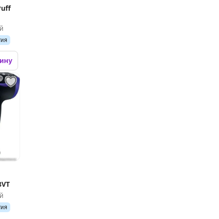
uff
й
тия
зину
8VT
й
тия