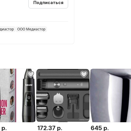
Подписаться
диастор
ООО Медиастор
 р.
172.37 р.
645 р.