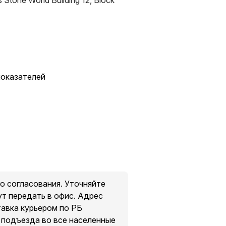
s Stone World Building 12, Block
 показателей
о согласования. Уточняйте
ут передать в офис. Адрес
тавка курьером по РБ
о подъезда во все населенные