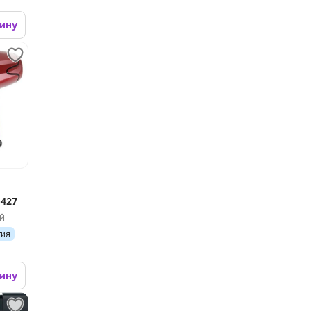
зину
427
й
тия
зину