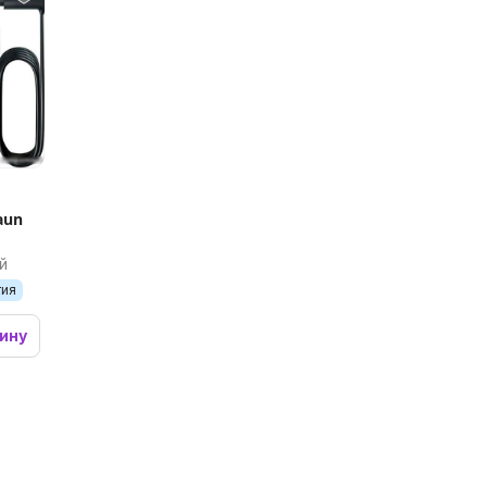
aun
й
тия
зину