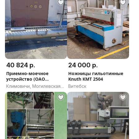
40 824 р.
24 000 р.
Приемно-моечное
Ножницы гильотинные
устройство (ОАО
Knuth КМТ 2504
«Климовичский ликеро-
Климовичи, Могилевская
Витебск
водочный завод»)
область