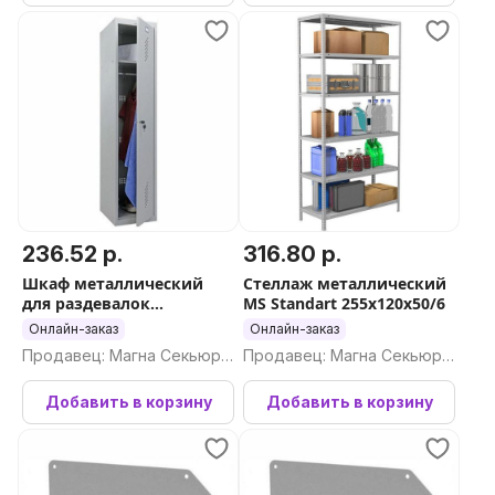
236.52 р.
316.80 р.
Шкаф металлический
Стеллаж металлический
для раздевалок
MS Standart 255x120x50/6
усиленный ПРАКТИК ML-
Онлайн-заказ
Онлайн-заказ
11-40 (базовый модуль)
Продавец: Магна Секьюри
Продавец: Магна Секьюри
ти ООО
ти ООО
Добавить в корзину
Добавить в корзину