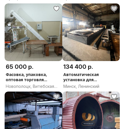
65 000 р.
134 400 р.
Фасовка, упаковка,
Автоматическая
оптовая торговля
установка для
продукты
кислородной резки ИР с
Новополоцк, Витебская
Минск, Ленинский
компрессором С416М
область