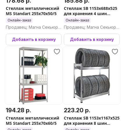
178.68 р.
185.88 р.
Стеллаж металлический
Стеллаж SB 1153х688х525
MS Standart 255х70х50/5
для хранения 4 шин
оцинкованный
Онлайн-заказ
Онлайн-заказ
Продавец: Магна Секьюри
Продавец: Магна Секьюри
ти ООО
ти ООО
Добавить в корзину
Добавить в корзину
194.28 р.
223.20 р.
Стеллаж металлический
Стеллаж SB 1153х1167х525
MS Standart 255х70х60/5
для хранения 8 шин
оцинкованный
Онлайн-заказ
Онлайн-заказ