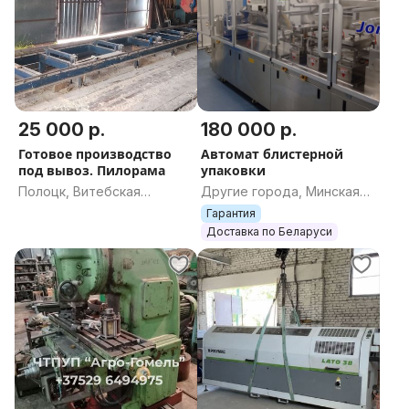
25 000 р.
180 000 р.
Готовое производство
Автомат блистерной
под вывоз. Пилорама
упаковки
Полоцк, Витебская
Другие города, Минская
область
область
Гарантия
Доставка по Беларуси