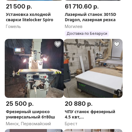
21 500 р.
61 710.60 р.
Установка холодной
Лазерный станок 3015D
сварки litelocker Spiro
Dragon, лазерная резка
Гомель
Могилев
Доставка по Беларуси
25 500 р.
20 880 р.
Фрезерный широко
ЧПУ станок фрезерный
универсальный 6т80ш
4.5 квт,
рабочее1600×1600×250
Минск, Первомайский
Брест