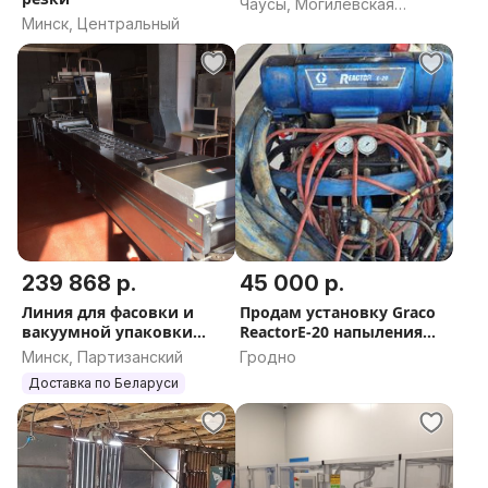
Чаусы, Могилевская
Минск, Центральный
область
239 868 р.
45 000 р.
Линия для фасовки и
Продам установку Graco
вакуумной упаковки
ReactorE-20 напыления
творога
ППУ
Минск, Партизанский
Гродно
Доставка по Беларуси