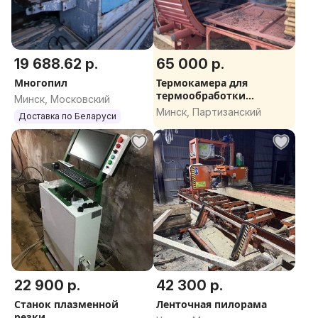
19 688.62 р.
65 000 р.
Многопил
Термокамера для
термообработки
Минск, Московский
древесины НА
Минск, Партизанский
Доставка по Беларуси
РАСПРОДАЖЕ
22 900 р.
42 300 р.
Станок плазменной
Ленточная пилорама
резки