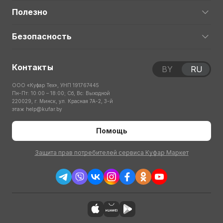
Полезно
Безопасность
Контакты
BY
RU
ООО «Куфар Тех», УНП 191767445
Пн-Пт: 10:00 – 18:00; Сб, Вс: Выходной
220029, г. Минск, ул. Красная 7А-2, 3-й
этаж
help@kufar.by
Помощь
Защита прав потребителей сервиса Куфар Маркет