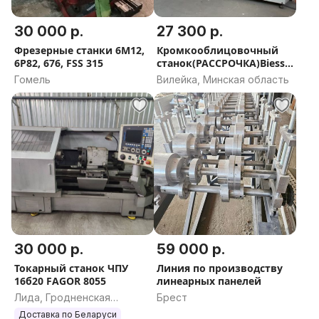
30 000 р.
27 300 р.
Фрезерные станки 6М12,
Кромкооблицовочный
6Р82, 676, FSS 315
станок(РАССРОЧКА)Biesse
LATO 38
Гомель
Вилейка, Минская область
30 000 р.
59 000 р.
Токарный станок ЧПУ
Линия по производству
16б20 FAGOR 8055
линеарных панелей
Лида, Гродненская
Брест
область
Доставка по Беларуси