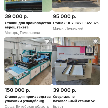
39 000 р.
95 000 р.
Станки для производства
Станок ЧПУ ROVER AS1325
евроштакета
Минск, Ленинский
Мозырь, Гомельская
область
150 000 р.
39 000 р.
Станок для производства
Сверлильно -
упаковки (спандбонд)
пазовальный станок Scm
cyflex h800
Орша, Витебская область
Брест