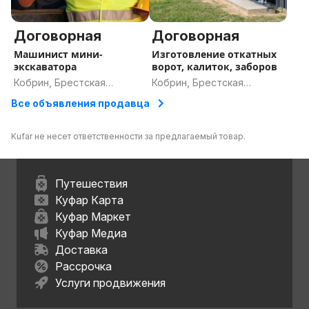
Договорная
Договорная
Машинист мини-
Изготовление откатных
экскаватора
ворот, калиток, заборов
Кобрин, Брестская
Кобрин, Брестская
область
область
Все объявления продавца
Kufar не несет ответственности за предлагаемый товар.
Путешествия
Куфар Карта
Куфар Маркет
Куфар Медиа
Доставка
Рассрочка
Услуги продвижения