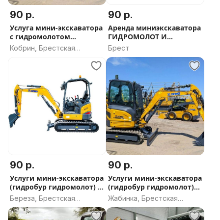
90 р.
90 р.
Услуга мини-экскаватора
Аренда миниэкскаватора
с гидромолотом
ГИДРОМОЛОТ И
гидробуром В КОБРИНЕ
ГИДРОБУР в Бресте
Кобрин, Брестская
Брест
область
90 р.
90 р.
Услуги мини-экскаватора
Услуги мини-экскаватора
(гидробур гидромолот) в
(гидробур гидромолот)
БЕРЁЗЕ
ЖАБИНКА
Береза, Брестская
Жабинка, Брестская
область
область