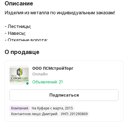
Описание
Изделия из металла по индивидуальным заказам!
- Лестницы;
- Навесы;
- Откатные ворота;
- Заборы, калитки;
О продавце
- Беседки и другие изделия по Вашему заказу!
Преимущества:
ООО ПСМстройТорг
Онлайн
+ замеры бесплатно;
+ возможность рассрочки на 3 месяца (0 %);
Объявлений: 21
+ доставка.
Подписаться
Ваша картинка - наш результат!
Компания
На Куфаре с марта, 2015
Контактное лицо: Дмитрий
УНП: 291290869
Звоните: + 375 (33) 357 2 357, +375 (33) 357 3 357.