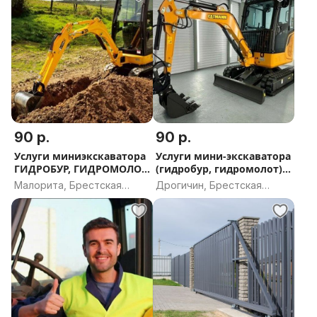
90 р.
90 р.
Услуги миниэкскаватора
Услуги мини-экскаватора
ГИДРОБУР, ГИДРОМОЛОТ
(гидробур, гидромолот) в
в МАЛОРИТЕ
ДРОГИЧИНЕ
Малорита, Брестская
Дрогичин, Брестская
область
область