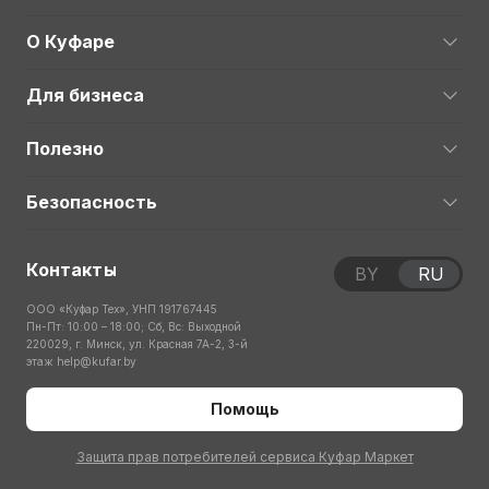
О Куфаре
Для бизнеса
Полезно
Безопасность
Контакты
BY
RU
ООО «Куфар Тех», УНП 191767445
Пн-Пт: 10:00 – 18:00; Сб, Вс: Выходной
220029, г. Минск, ул. Красная 7А-2, 3-й
этаж
help@kufar.by
Помощь
Защита прав потребителей сервиса Куфар Маркет