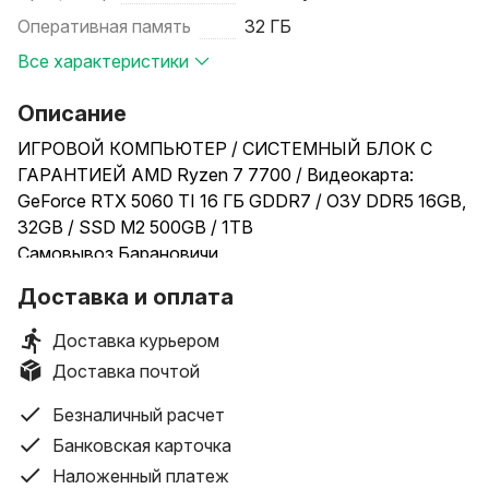
Оперативная память
32 ГБ
Все характеристики
Описание
ИГРОВОЙ КОМПЬЮТЕР / СИСТЕМНЫЙ БЛОК С
ГАРАНТИЕЙ AMD Ryzen 7 7700 / Видеокарта:
GeForce RTX 5060 TI 16 ГБ GDDR7 / ОЗУ DDR5 16GB,
32GB / SSD M2 500GB / 1TB
Самовывоз Барановичи
+Доставка по РБ
Доставка и оплата
_____________________________________________________________
ВЫСОКАЯ графика во всех ИГРАХ!!! ТОП ЗА СВОИ
Доставка курьером
ДЕНЬГИ НА РЫНКЕ. (В ПОДАРОК наушники /мышь/
Доставка почтой
клавиатура)
______________________
Безналичный расчет
ХАРАКТЕРИСТИКИ:
Банковская карточка
- Процессор: AMD Ryzen 7 7700 - 8 ядер, 16
Наложенный платеж