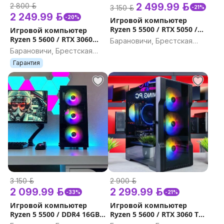
2 499.99 р.
2 800 р.
3 150 р.
-21%
2 249.99 р.
-20%
Игровой компьютер
Ryzen 5 5500 / RTX 5050 /
Игровой компьютер
DDR4 16GB, 32GB /
Ryzen 5 5600 / RTX 3060
Барановичи, Брестская
Гарантия на игровой ПК
12GB / 16GB, 32GB /
Барановичи, Брестская
область
Гарантия на игровой ПК
область
Гарантия
3 150 р.
2 900 р.
2 099.99 р.
2 299.99 р.
-33%
-21%
Игровой компьютер
Игровой компьютер
Ryzen 5 5500 / DDR4 16GB,
Ryzen 5 5600 / RTX 3060 Ti /
32GB / SSD M.2 512GB, 1TB
16GB, 32GB / Гарантия на