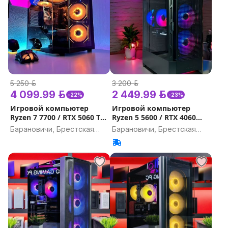
5 250 р.
3 200 р.
4 099.99 р.
2 449.99 р.
-22%
-23%
Игровой компьютер
Игровой компьютер
Ryzen 7 7700 / RTX 5060 TI
Ryzen 5 5600 / RTX 4060
16Gb / DDR5 32GB, 16GB /
8GB / 32GB, 16GB / 1Tb /
Барановичи, Брестская
Барановичи, Брестская
SSD 1TB Гарантия на
Гарантия на игровой ПК
область
область
игровой ПК