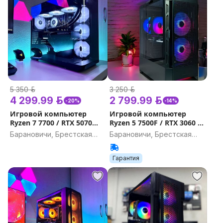
5 350 р.
3 250 р.
4 299.99 р.
2 799.99 р.
-20%
-14%
Игровой компьютер
Игровой компьютер
Ryzen 7 7700 / RTX 5070
Ryzen 5 7500F / RTX 3060 /
12Gb / DDR5 32GB, 16GB /
DDR5 16GB, 32GB / SSD
Барановичи, Брестская
Барановичи, Брестская
SSD 1TB Гарантия на
500Gb Гарантия на
область
область
игровой ПК
игровой ПК
Гарантия