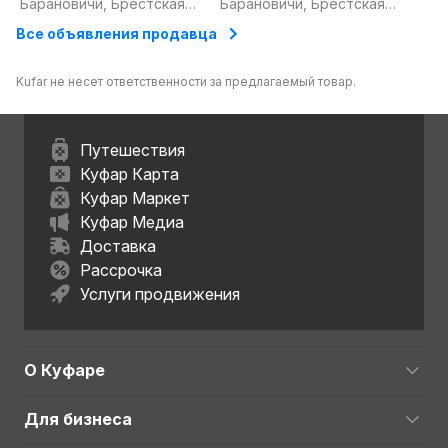
Барановичи, Брестская
Барановичи, Брестская
/ RTX 3050 6Gb (Гарантия)
игровой ПК
область
область
Все объявления продавца
Kufar не несет ответственности за предлагаемый товар.
Путешествия
Куфар Карта
Куфар Маркет
Куфар Медиа
Доставка
Рассрочка
Услуги продвижения
О Куфаре
Для бизнеса