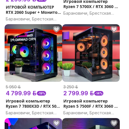
Игровой компьютер
Ryzen 7 5700X / RTX 3060 Ti
ИГРОВОЙ КОМПЬЮТЕР
/ 32GB, 16GB / Гарантия на
RTX 2060 Super + Монитор
Барановичи, Брестская
игровой ПК
24'' IPS Гарантия на
Барановичи, Брестская
область
игровой компьютер
область
5 950 р.
3 250 р.
4 799.99 р.
2 799.99 р.
-19%
-14%
Игровой компьютер
Игровой компьютер
Ryzen 7 7800X3D / RTX 5070
Ryzen 5 7500F / RTX 3060 /
12Gb / DDR5 32GB, 16GB /
DDR5 16GB, 32GB / SSD
Барановичи, Брестская
Барановичи, Брестская
SSD 1TB Гарантия на
500Gb Гарантия на
область
область
игровой ПК
игровой ПК