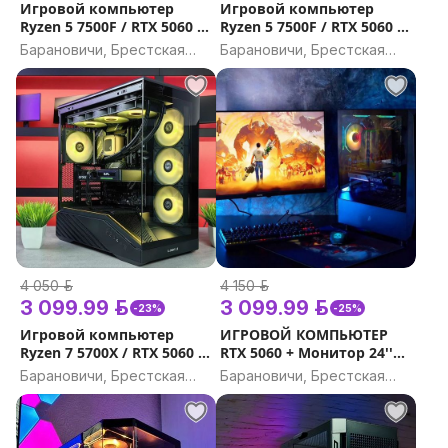
Игровой компьютер
Игровой компьютер
Ryzen 5 7500F / RTX 5060 /
Ryzen 5 7500F / RTX 5060 Ti
DDR5 32GB, 16GB / SSD
/ DDR5 32GB, 16GB / SSD
Барановичи, Брестская
Барановичи, Брестская
1000Gb Гарантия на
1000Gb Гарантия на
область
область
игровой ПК
игровой ПК
4 050 р.
4 150 р.
3 099.99 р.
3 099.99 р.
-23%
-25%
Игровой компьютер
ИГРОВОЙ КОМПЬЮТЕР
Ryzen 7 5700X / RTX 5060 Ti
RTX 5060 + Монитор 24''
/ 32GB, 16GB / Гарантия на
IPS Гарантия на игровой
Барановичи, Брестская
Барановичи, Брестская
игровой ПК
компьютер
область
область