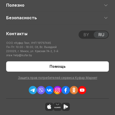
Полезно
Безопасность
Контакты
BY
RU
ООО «Куфар Тех», УНП 191767445
Пн-Пт: 10:00 – 18:00; Сб, Вс: Выходной
220029, г. Минск, ул. Красная 7А-2, 3-й
этаж
help@kufar.by
Помощь
Защита прав потребителей сервиса Куфар Маркет