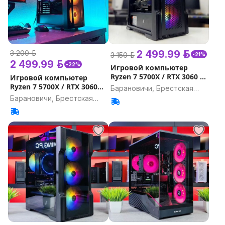
2 499.99 р.
3 200 р.
3 150 р.
-21%
2 499.99 р.
-22%
Игровой компьютер
Ryzen 7 5700X / RTX 3060 Ti
Игровой компьютер
/ 32GB, 16GB / 1000Gb /
Ryzen 7 5700X / RTX 3060
Барановичи, Брестская
Гарантия на игровой ПК
12Gb / 32GB, 16GB /
Барановичи, Брестская
область
Гарантия на игровой ПК
область