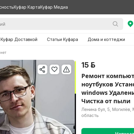
сность
Куфар Карта
Куфар Медиа
 Куфар Доставкой
Статьи Куфара
Дома и коттеджи
рнет
15 р.
Ремонт компьют
ноутбуков Устан
windows Удален
Чистка от пыли
Ленина бул, 5, Могилёв,
область
Написа