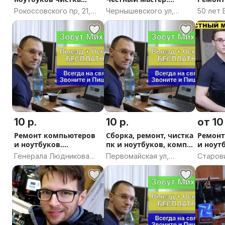
сборка пк
Ремонт пк и
Рокоссовского пр, 21,
Чернышевского ул,
50 лет 
ноутбуков. Выезд на
Минск
Минск
Бобруй
дом. Гарантия
област
10 р.
10 р.
от 10
Ремонт компьютеров
Сборка, ремонт, чистка
Ремонт
и ноутбуков.
пк и ноутбуков, комп
и ноут
Компьютерный мастер
мастер
Компью
Генерала Людникова
Первомайская ул,
Старови
пр, 2, Витебск,
Могилёв, Могилёвская
8, Минс
Витебская область
область