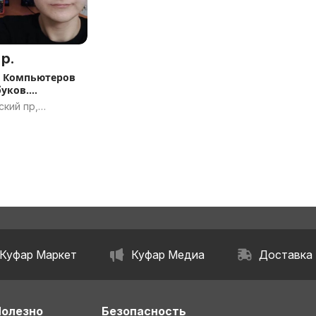
 р.
 Компьютеров
буков.
вка Виндовс
кий пр,
, Витебская
ь
Куфар Маркет
Куфар Медиа
Доставка
Полезно
Безопасность