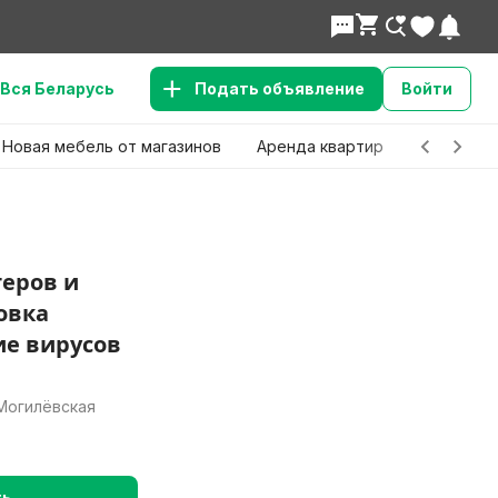
Вся Беларусь
Подать объявление
Войти
Новая мебель от магазинов
Аренда квартир
Детские 
еров и
овка
ие вирусов
 Могилёвская
ть