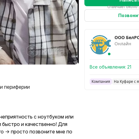
Отвечает около 
Позвони
ООО БелРС
Онлайн
Все объявления:
21
Компания
На Куфаре с 
и периферии
неприятность с ноутбуком или
и быстро и качественно! Для
го → просто позвоните мне по