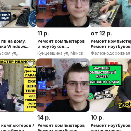
11 р.
от 12 р.
ния
 пк на дому.
Ремонт компьютеров
Ремонт компьюте
вка Windows
и ноутбуков.
Ремонт ноутбуков
 ноутбуков
Установка Windows.
Частный мастер.
ская ул,
Кунцевщина ул, Минск
Железнодорожная 
Компьютерный
Выезд. Гарантия
 с любого другого носителя
ск, Могилёвская
Минск
мастер. Программист
ь
цию по телефону
14 р.
10 р.
 компьютеров /
Ремонт компьютеров
Ремонт ноутбуков
 ноутбуков
Ремонт ноутбуков
компьютеров.