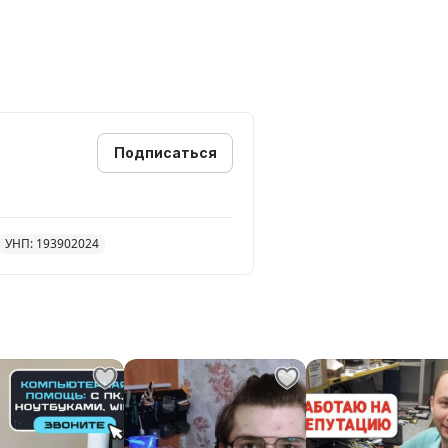
Подписаться
УНП: 193902024
ости
йверов
; установка надежного
меной качественной термопасты
иска, видеокарты