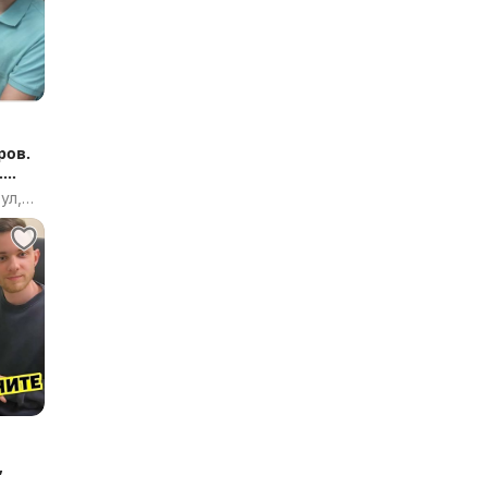
ров.
.
ул,
,