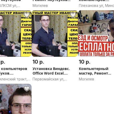
Компьютерный мастер
Настройка 1С. Вые
ВЛКСМ ул,
Могилев
Плеханова ул, Мин
Гарантия
ск, Могилёвская
ь
 р.
10 р.
10 р.
 компьютеров
Установка Виндовс.
Компьютерный
буков.
Office Word Excel.
мастер, Ремонт
терный мастер
Ремонт Компьютеров
компьютеров и
ленский тракт,
Первомайская ул,
Могилев
и ноутбуков
ноутбуков
к
Могилёв, Могилёвская
область