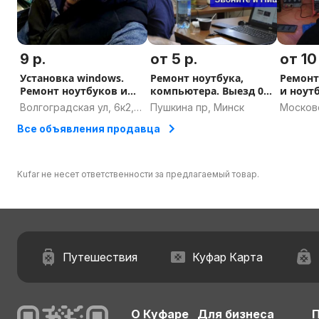
9 р.
от 5 р.
от 10
Установка windows.
Ремонт ноутбука,
Ремонт
Ремонт ноутбуков и
компьютера. Выезд 0.
и ноут
компьютеров
Гарантия.
Устано
Волгоградская ул, 6к2,
Пушкина пр, Минск
Московс
Компьютерщик
Минск
Витебск
Все объявления продавца
област
Kufar не несет ответственности за предлагаемый товар.
Путешествия
Куфар Карта
О Куфаре
Для бизнеса