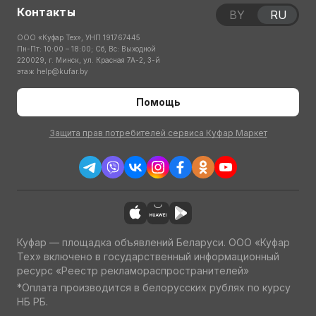
Контакты
BY
RU
ООО «Куфар Тех», УНП 191767445
Пн-Пт: 10:00 – 18:00; Сб, Вс: Выходной
220029, г. Минск, ул. Красная 7А-2, 3-й
этаж
help@kufar.by
Помощь
Защита прав потребителей сервиса Куфар Маркет
Куфар — площадка объявлений Беларуси. ООО «Куфар
Тех» включено в государственный информационный
ресурс «Реестр рекламораспространителей»
*Оплата производится в белорусских рублях по курсу
НБ РБ.