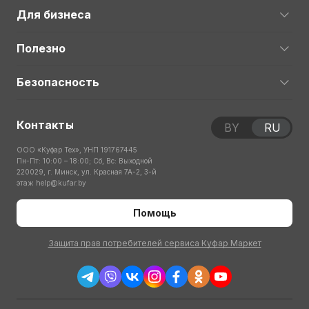
Для бизнеса
Полезно
Безопасность
Контакты
BY
RU
ООО «Куфар Тех», УНП 191767445
Пн-Пт: 10:00 – 18:00; Сб, Вс: Выходной
220029, г. Минск, ул. Красная 7А-2, 3-й
этаж
help@kufar.by
Помощь
Защита прав потребителей сервиса Куфар Маркет