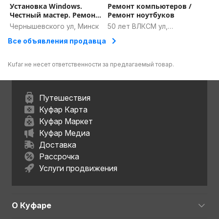
Замена оперативной памяти, шлейфа, кнопок,
Установка Windows.
Ремонт компьютеров /
Честный мастер. Ремонт
Ремонт ноутбуков
звуковой карты
пк и ноутбуков. Выезд на
Чернышевского ул, Минск
50 лет ВЛКСМ ул,
Ремонт ноутбуков на дому
дом. Гарантия
Бобруйск, Могилёвская
Ремонт звуковой карты. дисплея, экрана
Все объявления продавца
область
Звоните!
Kufar не несет ответственности за предлагаемый товар.
Путешествия
Куфар Карта
Куфар Маркет
Куфар Медиа
Доставка
Рассрочка
Услуги продвижения
О Куфаре