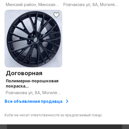
дому.
Минский район, Минская
Ровчакова ул, 8А, Могилёв,
область
Могилёвская область
Договорная
Полимерно-порошковая
покраска
дисков,супортов и тд
Ровчакова ул, 8А, Могилёв,
Могилёвская область
Все объявления продавца
Kufar не несет ответственности за предлагаемый товар.