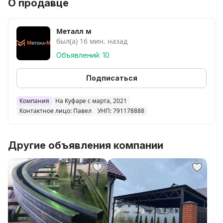
О продавце
скамейки, лофт мебель, профлист, ворота,
сельскохозяйственное оборудование.....
Размер печи: длина 3,5 метра, ширина 1,2 метра,
Металл м
был(а) 16 мин. назад
высота 2.2 метра.
Гибкая ценовая политика, индивидуальный подход
Объявлений: 10
для каждого клиента, скидки от объёма.
Подписаться
Оказываем услуги по пескоструйный обработки.
Компания
На Куфаре с марта, 2021
Контактное лицо: Павел
УНП: 791178888
Другие объявления компании