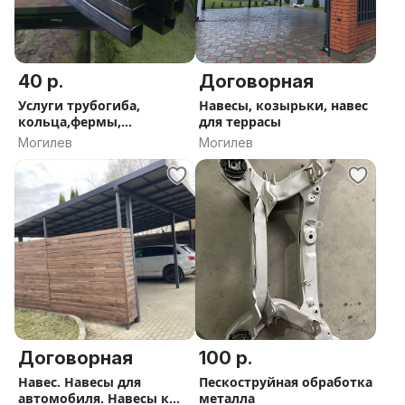
40 р.
Договорная
Услуги трубогиба,
Навесы, козырьки, навес
кольца,фермы,
для террасы
сварочные работы,
Могилев
Могилев
услуги сварщика
Договорная
100 р.
Навес. Навесы для
Пескоструйная обработка
автомобиля. Навесы к
металла