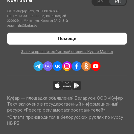
Контакты
BY
RU
ООО «Куфар Тех», УНП 191767445
Пн-Пт: 10:00 – 18:00; Сб, Вс: Выходной
220029, г. Минск, ул. Красная 7А-2, 3-й
этаж
help@kufar.by
Помощь
Защита прав потребителей сервиса Куфар Маркет
Куфар — площадка объявлений Беларуси. ООО «Куфар
Тех» включено в государственный информационный
ресурс «Реестр рекламораспространителей»
*Оплата производится в белорусских рублях по курсу
НБ РБ.