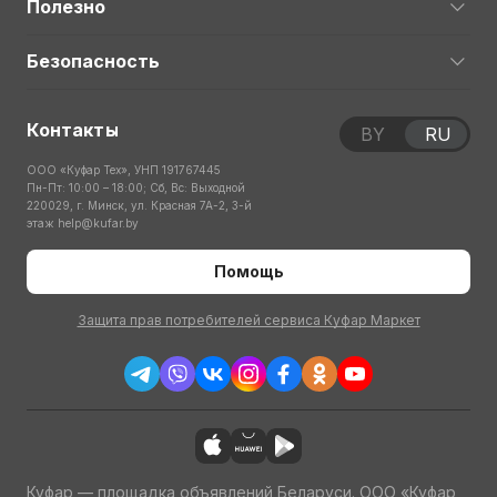
Полезно
Безопасность
Контакты
BY
RU
ООО «Куфар Тех», УНП 191767445
Пн-Пт: 10:00 – 18:00; Сб, Вс: Выходной
220029, г. Минск, ул. Красная 7А-2, 3-й
этаж
help@kufar.by
Помощь
Защита прав потребителей сервиса Куфар Маркет
Куфар — площадка объявлений Беларуси. ООО «Куфар