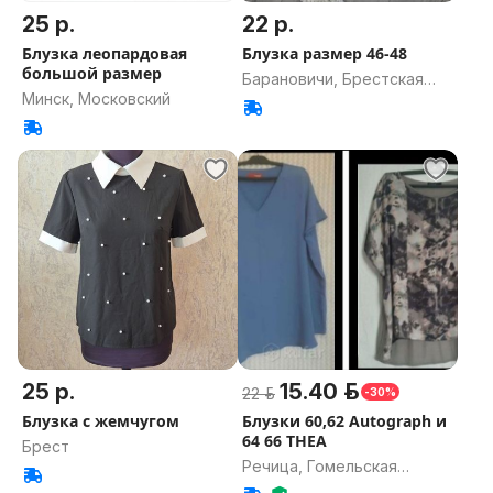
25 р.
22 р.
Блузка леопардовая
Блузка размер 46-48
большой размер
Барановичи, Брестская
Минск, Московский
область
25 р.
15.40 р.
22 р.
-30%
Блузка с жемчугом
Блузки 60,62 Autograph и
64 66 THEA
Брест
Речица, Гомельская
область