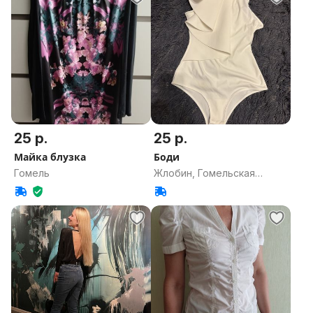
25 р.
25 р.
Майка блузка
Боди
Гомель
Жлобин, Гомельская
область