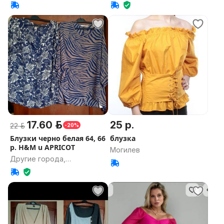
17.60 р.
25 р.
22 р.
-20%
Блузки черно белая 64, 66
блузка
р. H&M u APRICOT
Могилев
Другие города,
Гомельская область