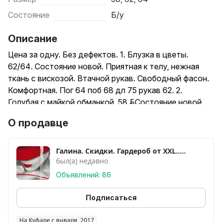
Состояние
Б/у
Описание
Цена за одну. Без дефектов. 1. Блузка в цветы.
62/64. Состояние новой. Приятная к телу, нежная
ткань с вискозой. Втачной рукав. Свободный фасон.
Комфортная. Пог 64 поб 68 дл 75 рукав 62. 2.
Голубая с майкой обманкой. 58 р.Состояние новой.
Приятная ткань. Тянется. Вискоза. Пог 58 поб 60 дл
О продавце
66/72 рукав 58. ВЫСЫЛАЮ См все мои лоты. Скидка
от 2 вещей.
Галина. Скидки. Гардероб oт XXL.....
был(а) недавно
Объявлений: 86
Подписаться
На Куфаре с января, 2017