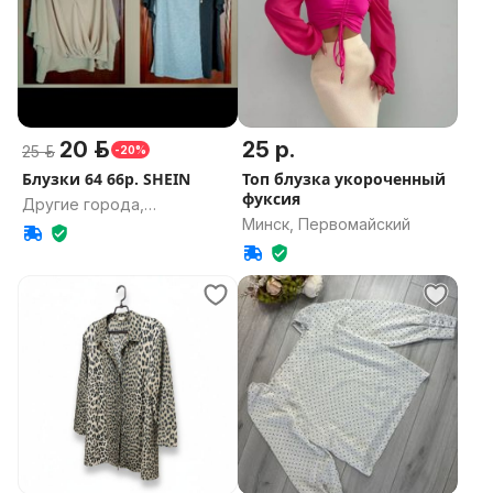
20 р.
25 р.
25 р.
-20%
Блузки 64 66р. SHEIN
Топ блузка укороченный
фуксия
Другие города,
Минск, Первомайский
Гомельская область