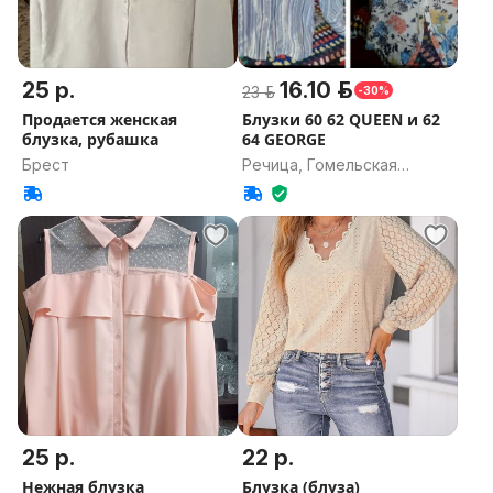
25 р.
16.10 р.
23 р.
-30%
Продается женская
Блузки 60 62 QUEEN и 62
блузка, рубашка
64 GEORGE
Брест
Речица, Гомельская
область
25 р.
22 р.
Нежная блузка
Блузка (блуза)