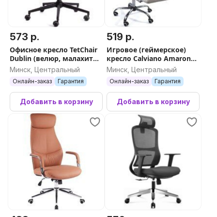
573 р.
519 р.
Офисное кресло TetChair
Игровое (геймерское)
Dublin (велюр, малахит
кресло Calviano Amarone
089)
(beige plush)
Минск, Центральный
Минск, Центральный
Онлайн-заказ
Гарантия
Онлайн-заказ
Гарантия
Добавить в корзину
Добавить в корзину