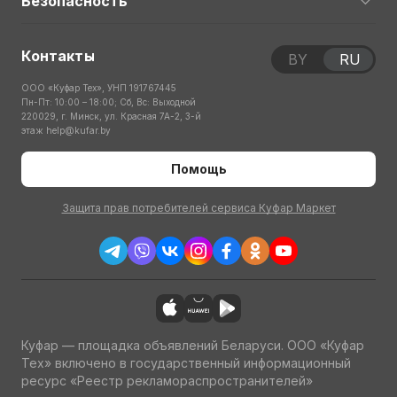
Безопасность
Контакты
BY
RU
ООО «Куфар Тех», УНП 191767445
Пн-Пт: 10:00 – 18:00; Сб, Вс: Выходной
220029, г. Минск, ул. Красная 7А-2, 3-й
этаж
help@kufar.by
Помощь
Защита прав потребителей сервиса Куфар Маркет
Куфар — площадка объявлений Беларуси. ООО «Куфар
Тех» включено в государственный информационный
ресурс «Реестр рекламораспространителей»