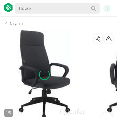
+
Стулья
1/5