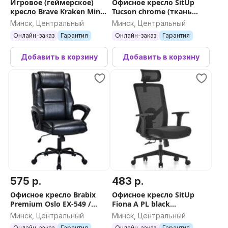
Игровое (геймерское)
Офисное кресло SitUp
кресло Brave Kraken Mini
Tucson chrome (ткань
(черный)
Beige/Beige)
Минск, Центральный
Минск, Центральный
Онлайн-заказ
Гарантия
Онлайн-заказ
Гарантия
Добавить в корзину
Добавить в корзину
575 р.
483 р.
Офисное кресло Brabix
Офисное кресло SitUp
Premium Oslo EX-549 /
Fiona A PL black
532978 (черный)
(black/black)
Минск, Центральный
Минск, Центральный
Онлайн-заказ
Гарантия
Онлайн-заказ
Гарантия