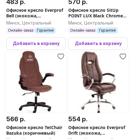
483 р.
570 р.
Офисное кресло Everprof
Офисное кресло SitUp
Bell (экокожа,
POINT LUX Black Chrome
коричневый)
(сетка Black/ Black)
Минск, Центральный
Минск, Центральный
Онлайн-заказ
Гарантия
Онлайн-заказ
Гарантия
Добавить в корзину
Добавить в корзину
566 р.
554 р.
Офисное кресло TetChair
Офисное кресло Everprof
Bazuka (коричневый)
Drift (экокожа,
коричневый)