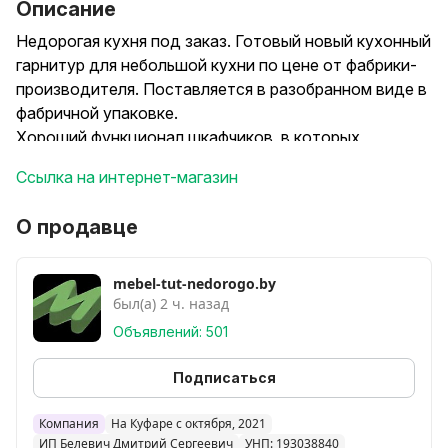
Описание
Недорогая кухня под заказ. Готовый новый кухонный
гарнитур для небольшой кухни по цене от фабрики-
производителя. Поставляется в разобранном виде в
фабричной упаковке.
Хороший функционал шкафчиков, в которых
разместится все необходимое.
Ссылка на интернет-магазин
Модули кухни могут быть собраны под ваш запрос -
угловая/ прямая кухня. Расположение шкафчиков
О продавце
тоже адаптируется под ваше желание.
Размер на фото: 1,9х2,6 м. Возможен заказ под
нужный размер кухни.
mebel-tut-nedorogo.by
был(а) 2 ч. назад
Материал фасадов - ЛДСП. Немаркий, устойчивый к
царапинам материал.
Объявлений: 501
По желанию клиента возможна доставка
Купить кухню. Купить недорогую кухню. Купить
Подписаться
кухню цены. Купить угловую кухню. Готовые кухни
купить. Купить кухню фото. Купить кухню фото цены
Компания
На Куфаре с октября, 2021
ИП Белевич Дмитрий Сергеевич
УНП: 193038840