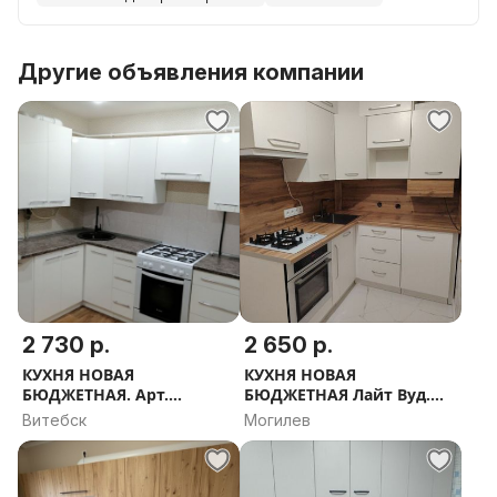
Другие объявления компании
2 730 р.
2 650 р.
КУХНЯ НОВАЯ
КУХНЯ НОВАЯ
БЮДЖЕТНАЯ. Арт.
БЮДЖЕТНАЯ Лайт Вуд.
РАССРОЧКА, ДОСТАВКА,
РАССРОЧКА, ДОСТАВКА,
Витебск
Могилев
ПРОЕКТ В ПОДАРОК
ПРОЕКТ В ПОДАРОК