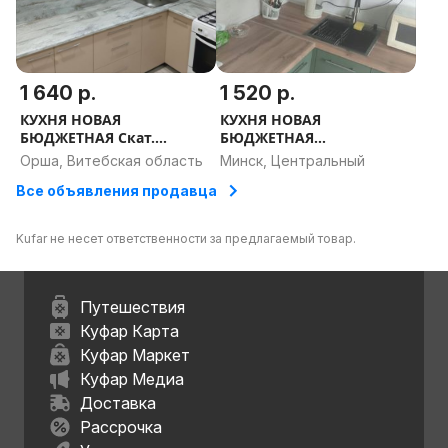
1 640 р.
1 520 р.
КУХНЯ НОВАЯ
КУХНЯ НОВАЯ
БЮДЖЕТНАЯ Скат.
БЮДЖЕТНАЯ
РАССРОЧКА, ДОСТАВКА,
ФьюжнСтиль.
Орша, Витебская область
Минск, Центральный
ПРОЕКТ В ПОДАРОК
РАССРОЧКА, ДОСТАВКА,
Все объявления продавца
ПРОЕКТ В ПОДАРОК
Kufar не несет ответственности за предлагаемый товар.
Путешествия
Куфар Карта
Куфар Маркет
Куфар Медиа
Доставка
Рассрочка