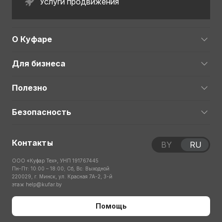
Услуги продвижения
О Куфаре
Для бизнеса
Полезно
Безопасность
Контакты
BY
RU
ООО «Куфар Тех», УНП 191767445
Пн-Пт: 10:00 – 18:00; Сб, Вс: Выходной
220029, г. Минск, ул. Красная 7А-2, 3-й
этаж
help@kufar.by
Помощь