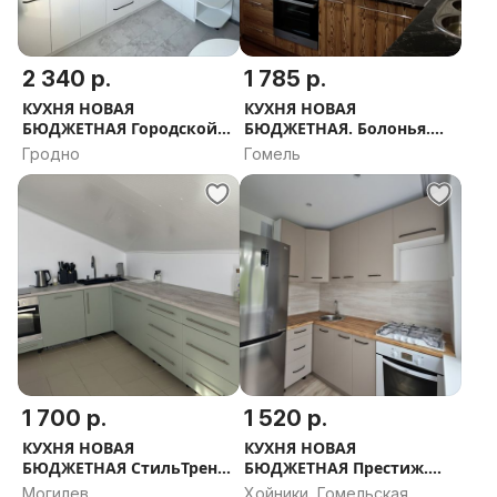
2 340 р.
1 785 р.
КУХНЯ НОВАЯ
КУХНЯ НОВАЯ
БЮДЖЕТНАЯ Городской
БЮДЖЕТНАЯ. Болонья.
Лофт. РАССРОЧКА,
РАССРОЧКА, ДОСТАВКА,
Гродно
Гомель
ДОСТАВКА, ПРОЕКТ В
ПРОЕКТ В ПОДАРОК
ПОДАРОК
1 700 р.
1 520 р.
КУХНЯ НОВАЯ
КУХНЯ НОВАЯ
БЮДЖЕТНАЯ СтильТренд.
БЮДЖЕТНАЯ Престиж.
РАССРОЧКА, ДОСТАВКА,
РАССРОЧКА, ДОСТАВКА,
Могилев
Хойники, Гомельская