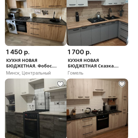
1 450 р.
1 700 р.
КУХНЯ НОВАЯ
КУХНЯ НОВАЯ
БЮДЖЕТНАЯ. Фобос.
БЮДЖЕТНАЯ Сказка.
РАССРОЧКА, ДОСТАВКА,
РАССРОЧКА, ДОСТАВКА,
Минск, Центральный
Гомель
ПРОЕКТ В ПОДАРОК
ПРОЕКТ В ПОДАРОК