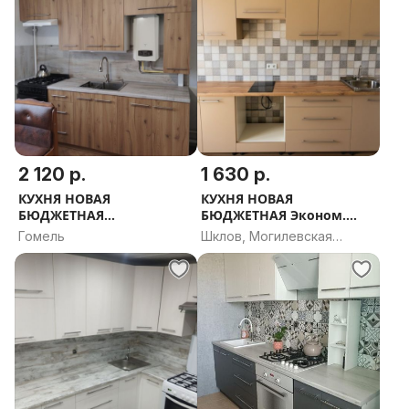
2 120 р.
1 630 р.
КУХНЯ НОВАЯ
КУХНЯ НОВАЯ
БЮДЖЕТНАЯ
БЮДЖЕТНАЯ Эконом.
Вдохновение.
РАССРОЧКА, ДОСТАВКА,
Гомель
Шклов, Могилевская
РАССРОЧКА, ДОСТАВКА,
ПРОЕКТ В ПОДАРОК
область
ПРОЕКТ В ПОДАРОК