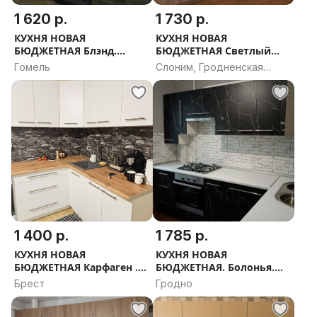
1 620 р.
1 730 р.
КУХНЯ НОВАЯ
КУХНЯ НОВАЯ
БЮДЖЕТНАЯ Блэнд.
БЮДЖЕТНАЯ Светлый
РАССРОЧКА, ДОСТАВКА,
Бриз. РАССРОЧКА,
Гомель
Слоним, Гродненская
ПРОЕКТ В ПОДАРОК
ДОСТАВКА, ПРОЕКТ В
область
ПОДАРОК
1 400 р.
1 785 р.
КУХНЯ НОВАЯ
КУХНЯ НОВАЯ
БЮДЖЕТНАЯ Карфаген .
БЮДЖЕТНАЯ. Болонья.
РАССРОЧКА, ДОСТАВКА,
РАССРОЧКА, ДОСТАВКА,
Брест
Гродно
ПРОЕКТ В ПОДАРОК
ПРОЕКТ В ПОДАРОК