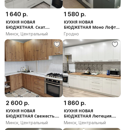
1 640 р.
1 580 р.
КУХНЯ НОВАЯ
КУХНЯ НОВАЯ
БЮДЖЕТНАЯ. Скат.
БЮДЖЕТНАЯ Моно Лофт.
РАССРОЧКА, ДОСТАВКА,
РАССРОЧКА, ДОСТАВКА,
Минск, Центральный
Гродно
ПРОЕКТ В ПОДАРОК
ПРОЕКТ В ПОДАРОК
2 600 р.
1 860 р.
КУХНЯ НОВАЯ
КУХНЯ НОВАЯ
БЮДЖЕТНАЯ Свежесть.
БЮДЖЕТНАЯ Лютеция.
РАССРОЧКА, ДОСТАВКА,
РАССРОЧКА, ДОСТАВКА,
Минск, Центральный
Минск, Центральный
ПРОЕКТ В ПОДАРОК
ПРОЕКТ В ПОДАРОК