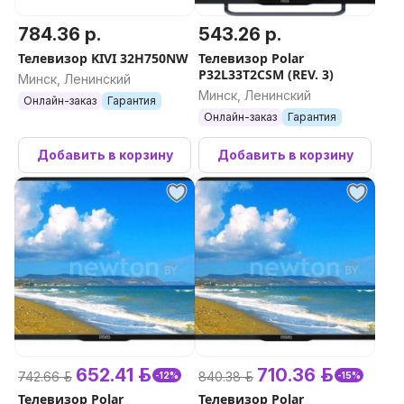
784.36 р.
543.26 р.
Телевизор KIVI 32H750NW
Телевизор Polar
P32L33T2CSM (REV. 3)
Минск, Ленинский
Минск, Ленинский
Онлайн-заказ
Гарантия
Онлайн-заказ
Гарантия
Добавить в корзину
Добавить в корзину
652.41 р.
710.36 р.
742.66 р.
840.38 р.
-12%
-15%
Телевизор Polar
Телевизор Polar