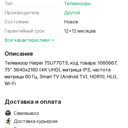
Тип
Телевизоры
Производитель
Другой
Состояние
Новое
Гарантийный срок
12+12 месяцев
Все характеристики
Описание
Телевизор Harper 75U770TS, код товара: 1060667,
75" 3840x2160 (4K UHD), матрица IPS, частота
матрицы 60 Гц, Smart TV (Android TV), HDR10, HLG,
Wi-Fi
Способы доставки: самовывоз, доставка курьером.
Доставка и оплата
Способы оплаты (при получении): наличными,
банковской картой.
Самовывоз
Доставка курьером
Условия самовывоза: стоимость – бесплатно.