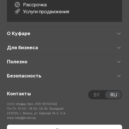
Рассрочка
Услуги продвижения
О Куфаре
Для бизнеса
Полезно
Безопасность
Контакты
BY
RU
ООО «Куфар Тех», УНП 191767445
Пн-Пт: 10:00 – 18:00; Сб, Вс: Выходной
220029, г. Минск, ул. Красная 7А-2, 3-й
этаж
help@kufar.by