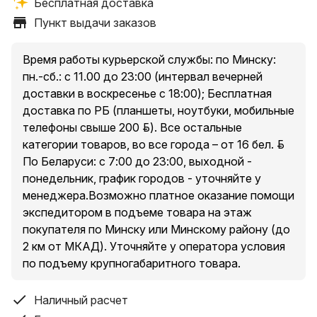
Бесплатная доставка
Пункты выдачи заказов:
Пункт выдачи заказов
1. Минск, пр. Независимости, 185, оф. 36
2. Минский р-н, Новодворский с/, 40/2, бизнес-центр
«S-UNION»
Время работы курьерской службы: по Минску:
3. Минск, ул. Притыцкого, 23А, ТЦ «Орбита Молл», 2
пн.-сб.: с 11.00 до 23:00 (интервал вечерней
этаж
доставки в воскресенье с 18:00); Бесплатная
4. Минск, ул. Денисовская, 37, в торце здания
доставка по РБ (планшеты, ноутбуки, мобильные
5. Минск, ул. Куйбышева, 44, помещение 2-Н
телефоны свыше 200 руб.). Все остальные
* есть ограничения по категории доставляемых
категории товаров, во все города – от 16 бел. руб.
товаров в пункты выдачи, подробнее уточняйте у
По Беларуси: с 7:00 до 23:00, выходной -
менеджера при оформлении заказа.
понедельник, график городов - уточняйте у
менеджера.Возможно платное оказание помощи
экспедитором в подъеме товара на этаж
Условия доставки курьером по Минску и Минскому
покупателя по Минску или Минскому району (до
району (до 2 км от МКАД за исключением п. Сокол и
2 км от МКАД). Уточняйте у оператора условия
Аэропорт-Минск ):
по подъему крупногабаритного товара.
Доставка товаров стоимостью свыше 200 руб. –
бесплатно.
Наличный расчет
Доставка товаров стоимостью до 200 руб. – от 10