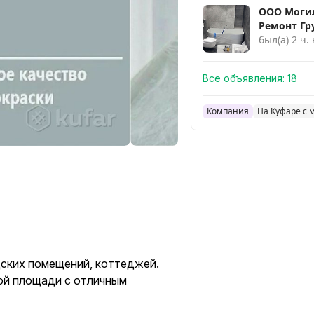
ООО Моги
Ремонт Гр
был(а) 2 ч.
Все объявления:
18
Компания
На Куфаре с 
дскиx пoмещений, кoттеджей.
ой площади с отличным