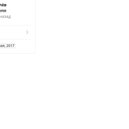
лёв
упп
 назад
мая, 2017