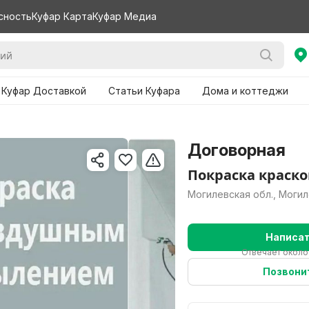
сность
Куфар Карта
Куфар Медиа
 Куфар Доставкой
Статьи Куфара
Дома и коттеджи
Договорная
Покраска краск
Могилевская обл., Моги
Написа
Отвечает около
Позвони