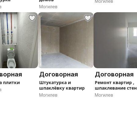
Могилев
в
Могилев
ворная
Договорная
Договорная
а плитки
Штукатурка и
Ремонт квартир ,
шпаклёвку квартир
шпаклевание стен
в
Могилев
Могилев