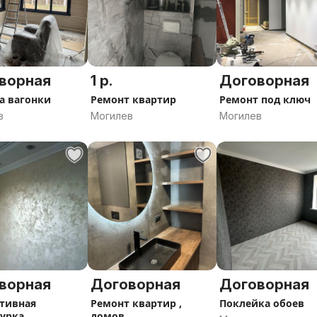
ворная
1 р.
Договорная
а вагонки
Ремонт квартир
Ремонт под ключ
в
Могилев
Могилев
ворная
Договорная
Договорная
тивная
Ремонт квартир ,
Поклейка обоев
урка
домов