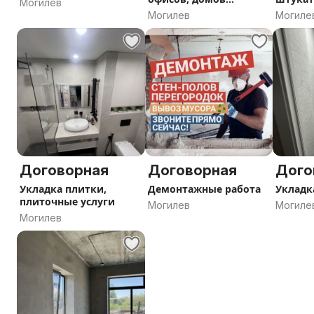
Могилев
частных, коттеджей.
Могилев
Могиле
Штукатурка,
шпаклевка, покраска
поклейка обоев, ук
Договорная
Договорная
Дого
Укладка плитки,
Демонтажные работа
Укладк
плиточные услуги
Могилев
Могиле
Могилев