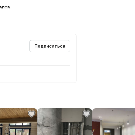
алов.
я окраска, в отличие от окраски
дники.
Подписаться