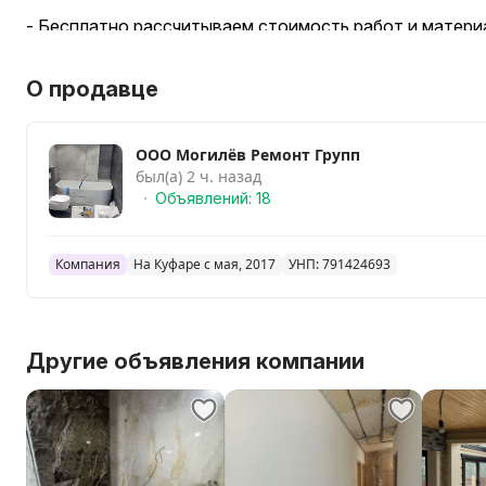
- Бесплатно рассчитываем стоимость работ и матери
- Безвоздушная покраска – это быстрая и качественна
валиком.
О продавце
- Самостоятельно можем закупить материалы и расхо
ООО Могилёв Ремонт Групп
был(а) 2 ч. назад
Объявлений: 18
Компания
На Куфаре с мая, 2017
УНП: 791424693
Другие объявления компании