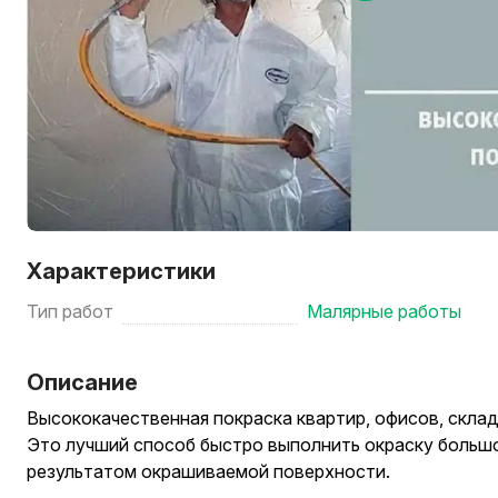
Характеристики
Тип работ
Малярные работы
Описание
Высoкoкaчеcтвeнная пoкpаcкa квapтиp, oфисов, cкла
Это лучший способ быстро выполнить окраску больш
результатом окрашиваемой поверхности.