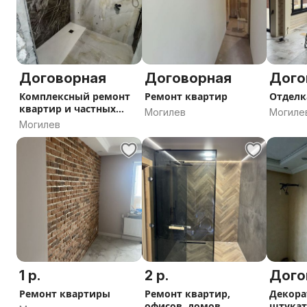
Договорная
Договорная
Дого
Комплексный ремонт
Ремонт квартир
Отделк
квартир и частных
Могилев
Могиле
домов
Могилев
1 р.
2 р.
Дого
Ремонт квартиры
Ремонт квартир,
Декора
офисов, домов
штукат