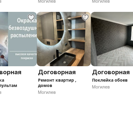
в
Могилев
Могилев
ворная
Договорная
Договорная
ка
Ремонт квартир ,
Поклейка обоев
пультам
домов
Могилев
в
Могилев