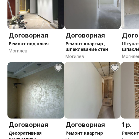
И многое другое
Договорная
Договорная
Дого
Ремонт под ключ
Ремонт квартир ,
Штукат
шпаклевание стен
шпаклё
Могилев
Могилев
Могиле
Договорная
Договорная
1 р.
Декоративная
Ремонт квартир
Ремонт
штукатурка