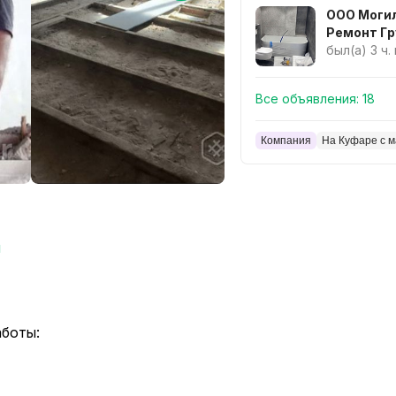
ООО Моги
Ремонт Гр
был(а) 3 ч.
Все объявления:
18
Компания
На Куфаре с м
ы
боты: