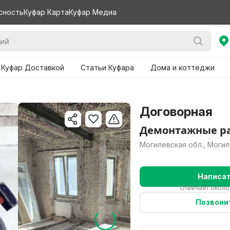
сность
Куфар Карта
Куфар Медиа
 Куфар Доставкой
Статьи Куфара
Дома и коттеджи
Договорная
Демонтажные р
Могилевская обл., Моги
Написа
Отвечает около
Позвони