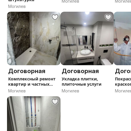
Могилев
Могиле
Могилев
Договорная
Договорная
Дого
Комплексный ремонт
Укладка плитки,
Покрас
квартир и частных
плиточные услуги
краско
домов
Могилев
Могилев
Могиле