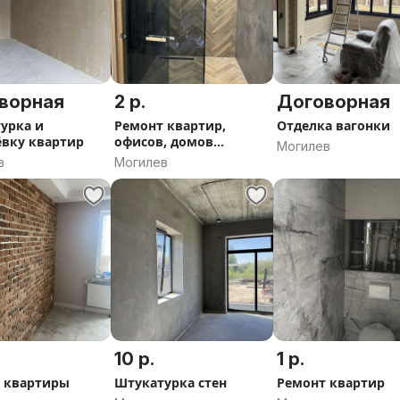
ворная
2 р.
Договорная
урка и
Ремонт квартир,
Отделка вагонки
вку квартир
офисов, домов
Могилев
частных, коттеджей.
в
Могилев
Штукатурка,
шпаклевка, покраска
поклейка обоев, ук
10 р.
1 р.
 квартиры
Штукатурка стен
Ремонт квартир