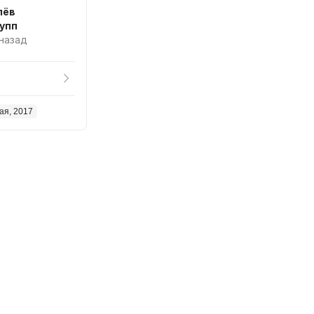
лёв
упп
 назад
ая, 2017