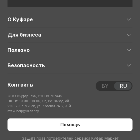
О Куфаре
Для бизнеса
Полезно
Безопасность
Контакты
BY
RU
ООО «Куфар Тех», УНП 191767445
Пн-Пт: 10:00 – 18:00; Сб, Вс: Выходной
220029, г. Минск, ул. Красная 7А-2, 3-й
этаж
help@kufar.by
Помощь
Защита прав потребителей сервиса Куфар Маркет