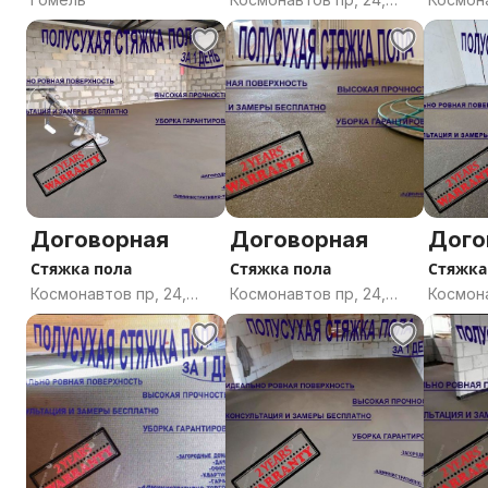
Гомель, Гомельская
Гомель
область
област
Договорная
Договорная
Дого
Стяжка пола
Стяжка пола
Стяжка
Космонавтов пр, 24,
Космонавтов пр, 24,
Космона
Гомель, Гомельская
Гомель, Гомельская
Гомель
область
область
област