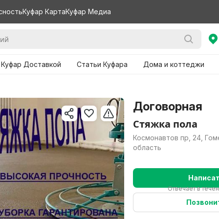
сность
Куфар Карта
Куфар Медиа
 Куфар Доставкой
Статьи Куфара
Дома и коттеджи
Договорная
Стяжка пола
Космонавтов пр, 24, Гом
область
Написа
Отвечает в течен
Позвони