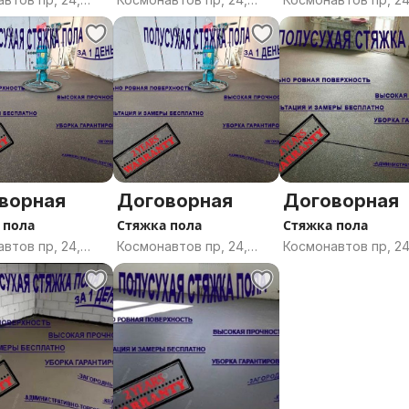
, Гомельская
Гомель, Гомельская
Гомель, Гомельска
ь
область
область
ворная
Договорная
Договорная
 пола
Стяжка пола
Стяжка пола
втов пр, 24,
Космонавтов пр, 24,
Космонавтов пр, 24
, Гомельская
Гомель, Гомельская
Гомель, Гомельска
ь
область
область