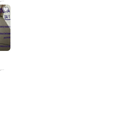
я
,
я