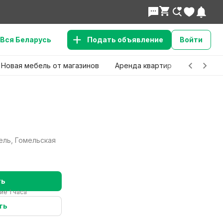
Вся Беларусь
Подать объявление
Войти
Новая мебель от магазинов
Аренда квартир
Детские 
ель, Гомельская
ть
ие 1 часа
ть