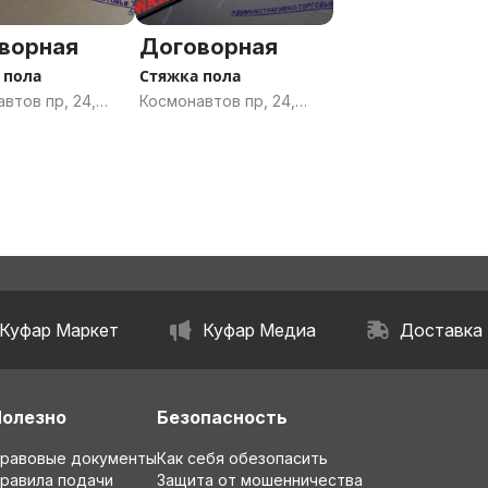
ворная
Договорная
 пола
Стяжка пола
втов пр, 24,
Космонавтов пр, 24,
, Гомельская
Гомель, Гомельская
ь
область
Куфар Маркет
Куфар Медиа
Доставка
Полезно
Безопасность
равовые документы
Как себя обезопасить
равила подачи
Защита от мошенничества