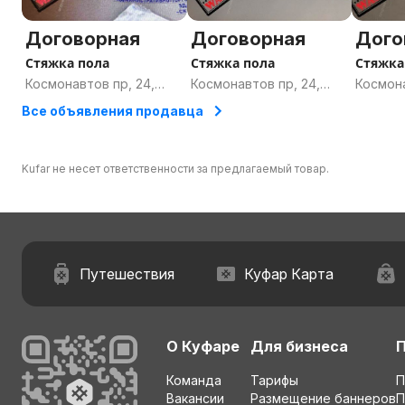
Договорная
Договорная
Дого
Стяжка пола
Стяжка пола
Стяжка
Космонавтов пр, 24,
Космонавтов пр, 24,
Космона
Гомель, Гомельская
Гомель, Гомельская
Гомель
Все объявления продавца
область
область
област
Kufar не несет ответственности за предлагаемый товар.
Путешествия
Куфар Карта
О Куфаре
Для бизнеса
Команда
Тарифы
П
Вакансии
Размещение баннеров
П