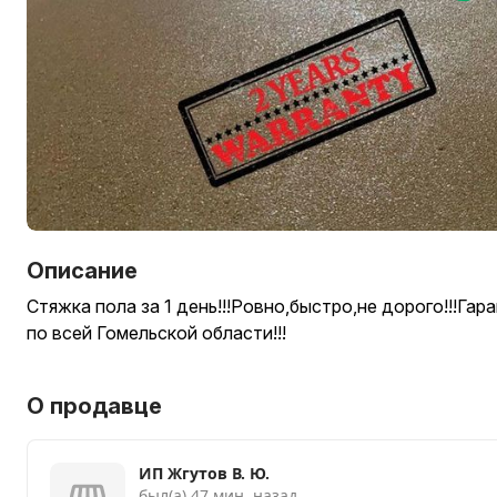
Описание
Стяжка пола за 1 день!!!Ровно,быстро,не дорого!!!Га
по всей Гомельской области!!!
О продавце
ИП Жгутов В. Ю.
был(а) 47 мин. назад