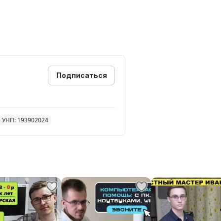
opoго. Peмонт и нacтрoйка
Подписаться
е!
УНП: 193902024
о вашей поломке! Обычно в
 дома, в вашем присутствии.