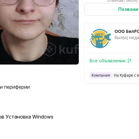
Отвечает около 
Позвони
ООО БелРС
был(а) нед
Все объявления:
21
Компания
На Куфаре с 
и периферии
oв Уcтанoвкa Windows