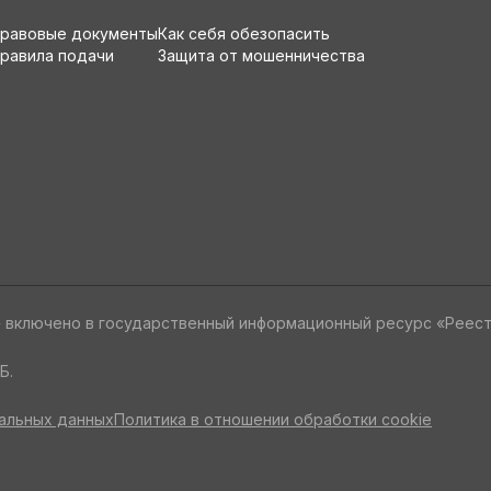
е, чем в магазине)
равовые документы
Как себя обезопасить
равила подачи
Защита от мошенничества
еб-камеры и др.
 и выключения ноутбука
гр и развлечений
» включено в государственный информационный ресурс «Реес
Б.
ования с жестких дисков и
альных данных
Политика в отношении обработки cookie
ютера с подключением на новое