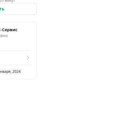
20 минут
ть
-Сервис
авно
января, 2024