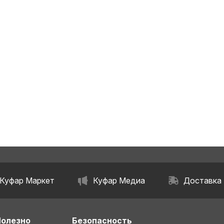
а, аvаst, аvg
ноблоков на дому
Куфар Маркет
Куфар Медиа
Доставка
Полезно
Безопасность