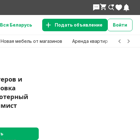
Вся Беларусь
Подать объявление
Войти
Новая мебель от магазинов
Аренда квартир
Детские 
еров и
новка
ьютерный
ммист
ть