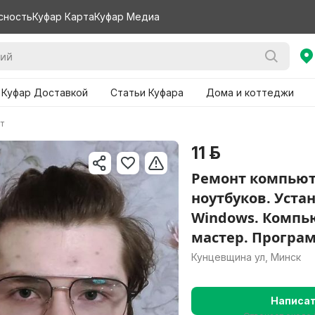
сность
Куфар Карта
Куфар Медиа
 Куфар Доставкой
Статьи Куфара
Дома и коттеджи
т
11 р.
Ремонт компьют
ноутбуков. Уста
Windows. Комп
мастер. Програ
Кунцевщина ул, Минск
Написа