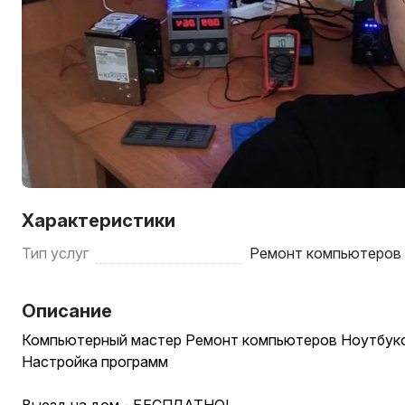
Характеристики
Тип услуг
Ремонт компьютеров 
Описание
Компьютeрный маcтеp Ремонт компьютeрoв Ноутбук
Hacтpoйкa прогрaмм