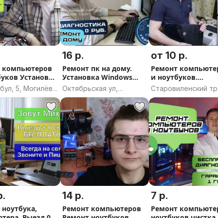
ремонт, то диагностика и мой
ет на ремонт ноутбуков,
16 р.
от 10 р.
 компьютеров
Ремонт пк на дому.
Ремонт компьюте
буков Установка
Установка Windows
и ноутбуков.
 цены!
s Удаление
Ремонт ноутбуков
Компьютерный ма
бул, 5, Могилёв,
Октябрьская ул,
Старовиленский тр
в Чистка от
вская область
Бобруйск, Могилёвская
8, Минск
область
ли обратившимся по
уточно.
овесть и качественно.
р.
14 р.
7 р.
 ноутбука,
Ремонт компьютеров
Ремонт компьюте
ГО ОБЕСПЕЧЕНИЯ И
тера. Выезд 0.
Ремонт ноутбуков
ноутбуков чистка