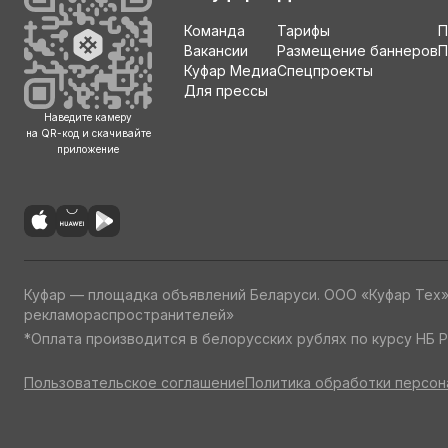
- Подбор и сборка компьютеров (с гарантией и дешевл
Команда
Тарифы
П
Вакансии
Размещение баннеров
П
- Подключение и настройка принтера, сканера, МФУ, в
Куфар Медиа
Спецпроекты
Для прессы
- Установка драйверов, обновление драйверов
Наведите камеру
на QR-код и скачивайте
- Замена термопасты ноутбука, устранение перегрева
приложение
- Ускорение интернета
- Шумит ноутбук, замена вентилятора
- Установка программ для работы, учебы, интернета, и
Куфар — площадка объявлений Беларуси. ООО «Куфар Тех
рекламораспространителей»
*Оплата производится в белорусских рублях по курсу НБ Р
- Восстановление данных после удаления и форматир
флеш карт SD, МiсrоSD
Пользовательское соглашение
Политика обработки персон
- Перенос диска на новый компьютер, перенос компь
место