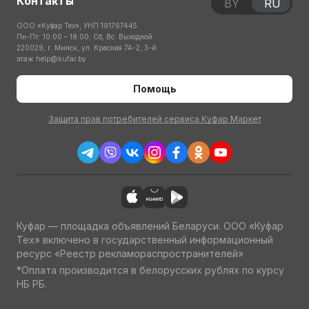
Контакты
BY
RU
ООО «Куфар Тех», УНП 191767445
Пн-Пт: 10:00 – 18:00; Сб, Вс: Выходной
220029, г. Минск, ул. Красная 7А-2, 3-й
этаж
help@kufar.by
Помощь
Защита прав потребителей сервиса Куфар Маркет
Куфар — площадка объявлений Беларуси. ООО «Куфар
Тех» включено в государственный информационный
ресурс «Реестр рекламораспространителей»
*Оплата производится в белорусских рублях по курсу
НБ РБ.