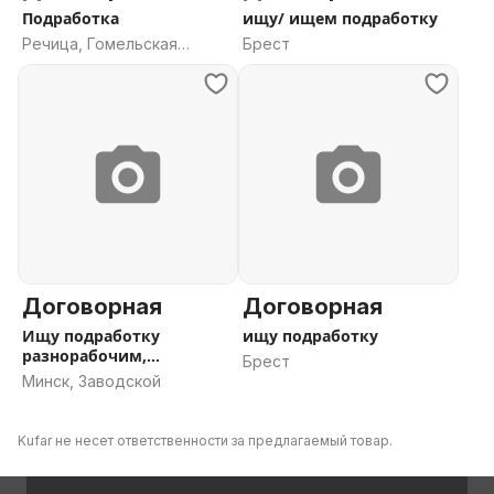
Подработка
ищу/ ищем подработку
Речица, Гомельская
Брест
область
Договорная
Договорная
Ищу подработку
ищу подработку
разнорабочим,
Брест
строителем,грузиком
Минск, Заводской
Kufar не несет ответственности за предлагаемый товар.