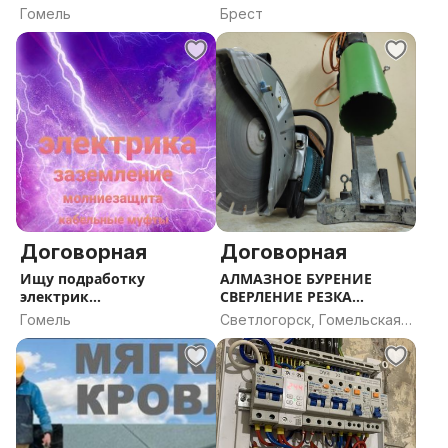
Гомель
Брест
Договорная
Договорная
Ищу подработку
АЛМАЗНОЕ БУРЕНИЕ
электрик
СВЕРЛЕНИЕ РЕЗКА
электромонтажные
БЕТОНА
Гомель
Светлогорск, Гомельская
работы
область