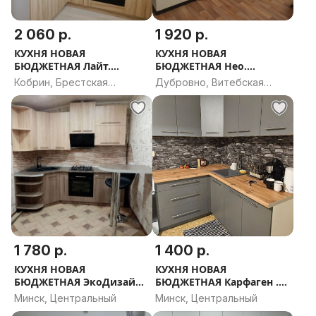
2 060 р.
1 920 р.
КУХНЯ НОВАЯ
КУХНЯ НОВАЯ
БЮДЖЕТНАЯ Лайт.
БЮДЖЕТНАЯ Нео.
РАССРОЧКА, ДОСТАВКА,
РАССРОЧКА, ДОСТАВКА,
Кобрин, Брестская
Дубровно, Витебская
ПРОЕКТ В ПОДАРОК
ПРОЕКТ В ПОДАРОК
область
область
1 780 р.
1 400 р.
КУХНЯ НОВАЯ
КУХНЯ НОВАЯ
БЮДЖЕТНАЯ ЭкоДизайн.
БЮДЖЕТНАЯ Карфаген .
РАССРОЧКА, ДОСТАВКА,
РАССРОЧКА, ДОСТАВКА,
Минск, Центральный
Минск, Центральный
ПРОЕКТ В ПОДАРОК
ПРОЕКТ В ПОДАРОК