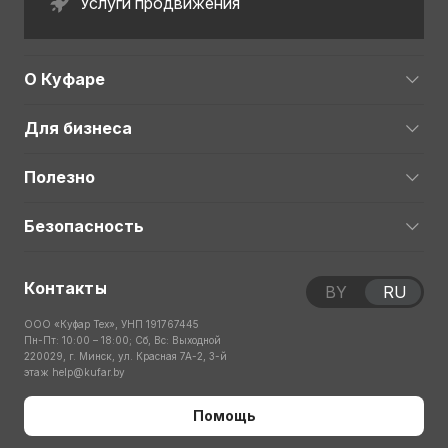
Услуги продвижения
О Куфаре
Для бизнеса
Полезно
Безопасность
Контакты
BY
RU
ООО «Куфар Тех», УНП 191767445
Пн-Пт: 10:00 – 18:00; Сб, Вс: Выходной
220029, г. Минск, ул. Красная 7А-2, 3-й
этаж
help@kufar.by
Помощь