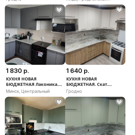
ПРОЕКТ В ПОДАРОК
ПРОЕКТ В ПОДАРОК
область
1 830 р.
1 640 р.
КУХНЯ НОВАЯ
КУХНЯ НОВАЯ
БЮДЖЕТНАЯ Лаконика.
БЮДЖЕТНАЯ. Скат.
РАССРОЧКА, ДОСТАВКА,
РАССРОЧКА, ДОСТАВКА,
Минск, Центральный
Гродно
ПРОЕКТ В ПОДАРОК
ПРОЕКТ В ПОДАРОК