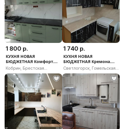
1 800 р.
1 740 р.
КУХНЯ НОВАЯ
КУХНЯ НОВАЯ
БЮДЖЕТНАЯ Комфорт.
БЮДЖЕТНАЯ Кремона.
РАССРОЧКА, ДОСТАВКА,
РАССРОЧКА, ДОСТАВКА,
Кобрин, Брестская
Светлогорск, Гомельская
ПРОЕКТ В ПОДАРОК
ПРОЕКТ В ПОДАРОК
область
область