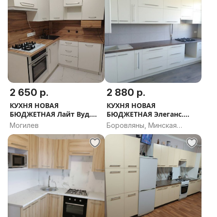
2 650 р.
2 880 р.
КУХНЯ НОВАЯ
КУХНЯ НОВАЯ
БЮДЖЕТНАЯ Лайт Вуд.
БЮДЖЕТНАЯ Элеганс.
РАССРОЧКА, ДОСТАВКА,
РАССРОЧКА, ДОСТАВКА,
Могилев
Боровляны, Минская
ПРОЕКТ В ПОДАРОК
ПРОЕКТ В ПОДАРОК
область