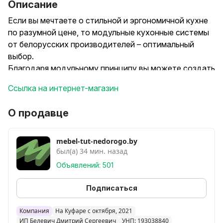
Описание
Если вы мечтаете о стильной и эргономичной кухне
по разумной цене, то модульные кухонные системы
от белорусских производителей – оптимальный
выбор.
Благодаря модульному принципу вы можете создать
кухню идеального размера и конфигурации: угловую,
Ссылка на интернет-магазин
П-образную или линейную. На фото кухня 2,35 м.
Возможен заказ под нужный размер кухни.
О продавце
Более 33 трендовых цветовых решений
удовлетворят любые вкусы – от имитации
натурального дерева и лаконичных матовых
mebel-tut-nedorogo.by
был(а) 34 мин. назад
оттенков до ярких глянцевых расцветок.
Экологичные и долговечные материалы ЛДСП и
Объявлений: 501
МДФ гарантируют безопасность для здоровья и
длительный срок службы.
Подписаться
В комплект входят столешница, фурнитура ведущих
брендов (шариковые направляющие, петли с
Компания
На Куфаре с октября, 2021
ИП Белевич Дмитрий Сергеевич
УНП: 193038840