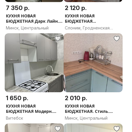
7 350 р.
2 120 р.
КУХНЯ НОВАЯ
КУХНЯ НОВАЯ
БЮДЖЕТНАЯ Дарк Лайн.
БЮДЖЕТНАЯ
РАССРОЧКА, ДОСТАВКА,
Вдохновение.
Минск, Центральный
Слоним, Гродненская
ПРОЕКТ В ПОДАРОК
РАССРОЧКА, ДОСТАВКА,
область
ПРОЕКТ В ПОДАРОК
1 650 р.
2 010 р.
КУХНЯ НОВАЯ
КУХНЯ НОВАЯ
БЮДЖЕТНАЯ Модерн.
БЮДЖЕТНАЯ. Стиль.
РАССРОЧКА, ДОСТАВКА,
РАССРОЧКА, ДОСТАВКА,
Витебск
Минск, Центральный
ПРОЕКТ В ПОДАРОК
ПРОЕКТ В ПОДАРОК. В
упаковке