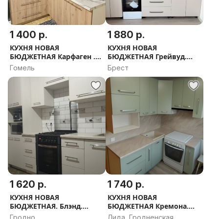
1 400 р.
1 880 р.
КУХНЯ НОВАЯ
КУХНЯ НОВАЯ
БЮДЖЕТНАЯ Карфаген .
БЮДЖЕТНАЯ Грейвуд.
РАССРОЧКА, ДОСТАВКА,
РАССРОЧКА, ДОСТАВКА,
Гомель
Брест
ПРОЕКТ В ПОДАРОК
ПРОЕКТ В ПОДАРОК
1 620 р.
1 740 р.
КУХНЯ НОВАЯ
КУХНЯ НОВАЯ
БЮДЖЕТНАЯ. Блэнд.
БЮДЖЕТНАЯ Кремона.
РАССРОЧКА, ДОСТАВКА,
РАССРОЧКА, ДОСТАВКА,
Гродно
Лида, Гродненская