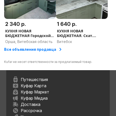
2 340 р.
1 640 р.
КУХНЯ НОВАЯ
КУХНЯ НОВАЯ
БЮДЖЕТНАЯ Городской
БЮДЖЕТНАЯ. Скат.
Лофт. РАССРОЧКА,
РАССРОЧКА, ДОСТАВКА,
Орша, Витебская область
Витебск
ДОСТАВКА, ПРОЕКТ В
ПРОЕКТ В ПОДАРОК
Все объявления продавца
ПОДАРОК
Kufar не несет ответственности за предлагаемый товар.
Путешествия
Куфар Карта
Куфар Маркет
Куфар Медиа
Доставка
Рассрочка