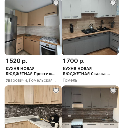
1 520 р.
1 700 р.
КУХНЯ НОВАЯ
КУХНЯ НОВАЯ
БЮДЖЕТНАЯ Престиж.
БЮДЖЕТНАЯ Сказка.
РАССРОЧКА, ДОСТАВКА,
РАССРОЧКА, ДОСТАВКА,
Уваровичи, Гомельская
Гомель
ПРОЕКТ В ПОДАРОК
ПРОЕКТ В ПОДАРОК
область