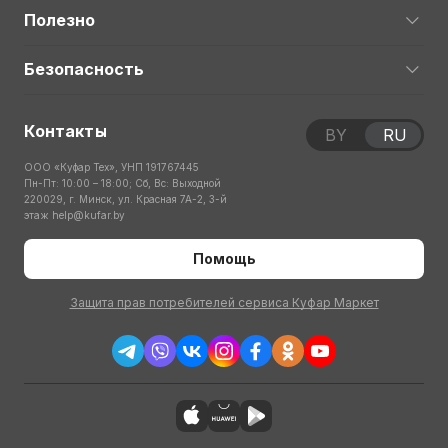
Полезно
Безопасность
Контакты
BY
RU
ООО «Куфар Тех», УНП 191767445
Пн-Пт: 10:00 – 18:00; Сб, Вс: Выходной
220029, г. Минск, ул. Красная 7А-2, 3-й
этаж
help@kufar.by
Помощь
Защита прав потребителей сервиса Куфар Маркет