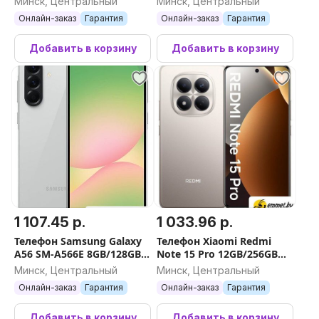
Минск, Центральный
Минск, Центральный
Онлайн-заказ
Гарантия
Онлайн-заказ
Гарантия
Добавить в корзину
Добавить в корзину
1 107.45 р.
1 033.96 р.
Телефон Samsung Galaxy
Телефон Xiaomi Redmi
A56 SM-A566E 8GB/128GB
Note 15 Pro 12GB/256GB
(серый)
международная версия
Минск, Центральный
Минск, Центральный
(титановый)
Онлайн-заказ
Гарантия
Онлайн-заказ
Гарантия
Добавить в корзину
Добавить в корзину