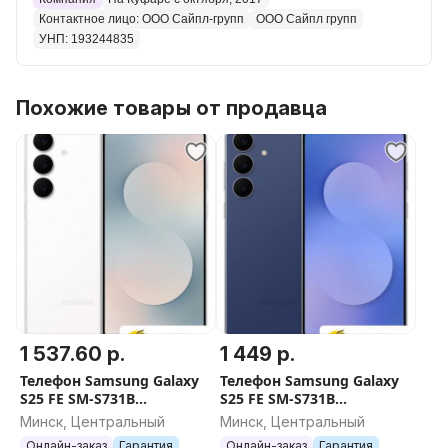
Контактное лицо: ООО Сайпл-групп
ООО Сайпл групп
УНП: 193244835
Похожие товары от продавца
1 537.60 р.
1 449 р.
Телефон Samsung Galaxy
Телефон Samsung Galaxy
S25 FE SM-S731B
S25 FE SM-S731B
8GB/128GB (белый)
8GB/128GB (синий)
Минск, Центральный
Минск, Центральный
Онлайн-заказ
Гарантия
Онлайн-заказ
Гарантия