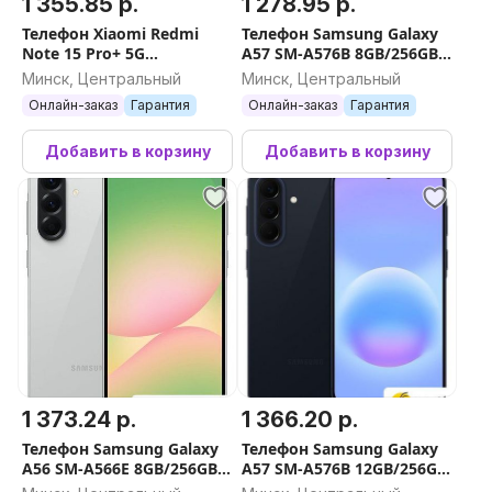
1 355.85 р.
1 278.95 р.
Телефон Xiaomi Redmi
Телефон Samsung Galaxy
Note 15 Pro+ 5G
A57 SM-A576B 8GB/256GB
12GB/512GB
(голубой)
Минск, Центральный
Минск, Центральный
международная версия
Онлайн-заказ
Гарантия
Онлайн-заказ
Гарантия
(синий)
Добавить в корзину
Добавить в корзину
1 373.24 р.
1 366.20 р.
Телефон Samsung Galaxy
Телефон Samsung Galaxy
A56 SM-A566E 8GB/256GB
A57 SM-A576B 12GB/256GB
(серый)
(синий)