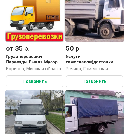
от 35 р.
50 р.
Грузоперевозки
Услуги
Переезды Вывоз Мусора
самосвалов(доставка
Грузчики Борисов
любых сыпучих грузов)
Борисов, Минская область
Речица, Гомельская
Жодино РБ
область
Позвонить
Позвонить