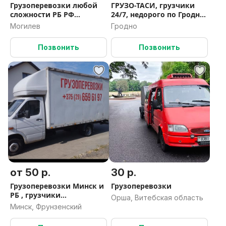
Грузоперевозки любой
ГРУЗО-ТАСИ, грузчики
сложности РБ РФ
24/7, недорого по Гродно
переезды перевозки с
и РБ
Могилев
Гродно
прицепом грузчики
Позвонить
Позвонить
от 50 р.
30 р.
Грузоперевозки Минск и
Грузоперевозки
РБ , грузчики
Орша, Витебская область
недорого,гидроборт
Минск, Фрунзенский
+рохля,от 1-8 тонн,10-40
куб.