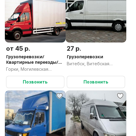
от 45 р.
27 р.
Грузоперевозки/
Грузоперевозки
Квартирные переезды/
Витебск, Витебская
вывоз мусора
Горки, Могилевская
область
область
Позвонить
Позвонить