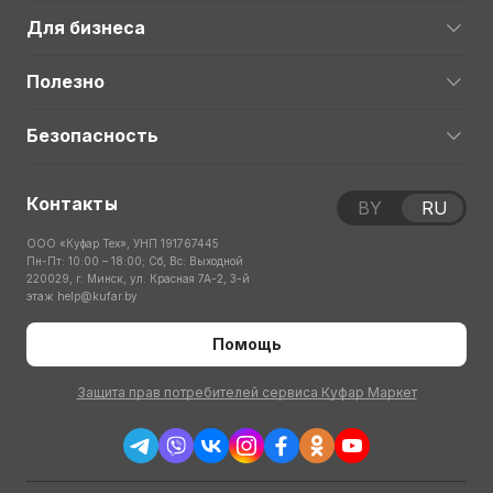
Для бизнеса
Полезно
Безопасность
Контакты
BY
RU
ООО «Куфар Тех», УНП 191767445
Пн-Пт: 10:00 – 18:00; Сб, Вс: Выходной
220029, г. Минск, ул. Красная 7А-2, 3-й
этаж
help@kufar.by
Помощь
Защита прав потребителей сервиса Куфар Маркет