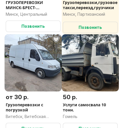
ГРУЗОПЕРЕВОЗКИ
Грузоперевозки,грузовое
МИНСК-БРЕСТ-
такси,переезд,грузчики
БАРАНОВИЧИ-ПИНСК-
Минск, Центральный
Минск, Партизанский
КОБРИН-БЕРЁЗА-МИНСК/
ПОПУТНО/ПЕРЕВОЗКИ ПО
Позвонить
Позвонить
РБ
от 30 р.
50 р.
Грузоперевозки с
Услуги самосвала 10
погрузкой
тонн.
Витебск, Витебская
Гомель
область