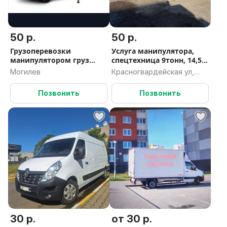
50 р.
50 р.
Грузоперевозки
Услуга манипулятора,
манипулятором груз
спецтехница 9тонн, 14,5
Могилёв кран
метров
Могилев
Красногвардейская ул,
112Д, Брест, город
областного подчинения
Позвонить
Позвонить
Брест, Брестская область
30 р.
от 30 р.