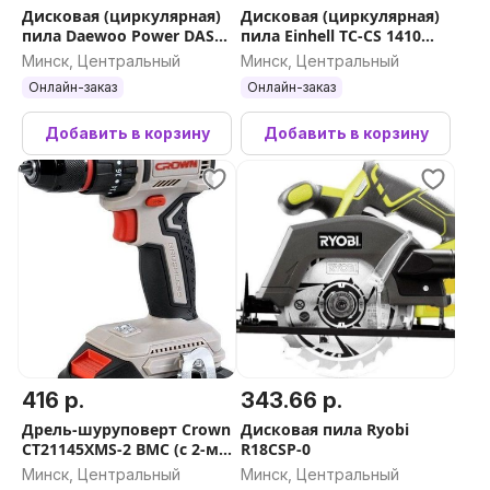
Дисковая (циркулярная)
Дисковая (циркулярная)
пила Daewoo Power DAS
пила Einhell TC-CS 1410
1600-190L
4331050
Минск, Центральный
Минск, Центральный
Онлайн-заказ
Онлайн-заказ
Добавить в корзину
Добавить в корзину
416 р.
343.66 р.
Дрель-шуруповерт Crown
Дисковая пила Ryobi
CT21145XMS-2 BMC (с 2-мя
R18CSP-0
АКБ, кейс)
Минск, Центральный
Минск, Центральный