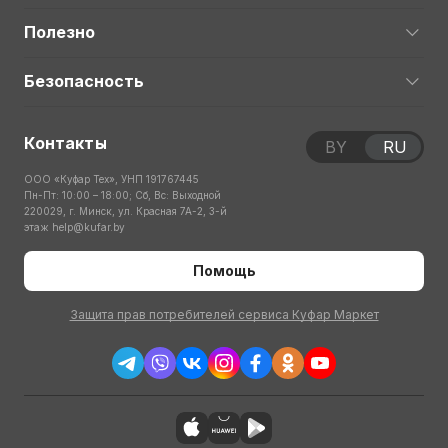
Полезно
Безопасность
Контакты
BY
RU
ООО «Куфар Тех», УНП 191767445
Пн-Пт: 10:00 – 18:00; Сб, Вс: Выходной
220029, г. Минск, ул. Красная 7А-2, 3-й
этаж
help@kufar.by
Помощь
Защита прав потребителей сервиса Куфар Маркет