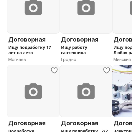
Договорная
Договорная
Дого
Ищу подработку 17
Ищу работу
Ищу под
лет на лето
сантехника
Любая ра
Могилев
Гродно
Минский 
Минская
Договорная
Договорная
Дого
Подработка
Ищу подработку , 2/2
Электри