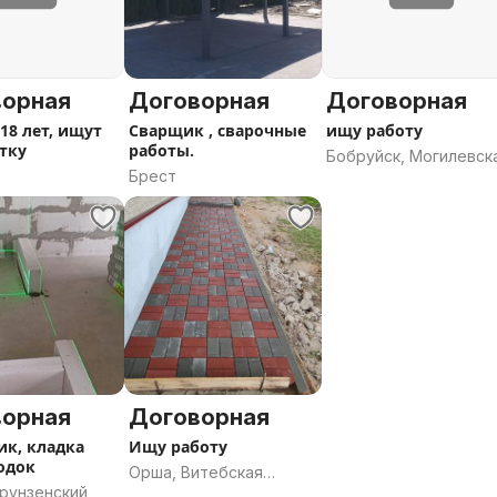
ворная
Договорная
Договорная
 18 лет, ищут
Сварщик , сварочные
ищу работу
тку
работы.
Бобруйск, Могилевск
Брест
область
ворная
Договорная
к, кладка
Ищу работу
одок
Орша, Витебская
Фрунзенский
область