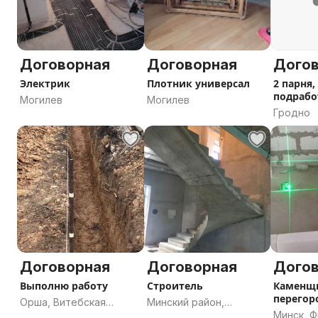
Договорная
Договорная
Дого
Электрик
Плотник универсал
2 парня,
подрабо
Могилев
Могилев
Гродно
Договорная
Договорная
Дого
Выполню работу
Строитель
Каменщи
перегор
Орша, Витебская
Минский район,
Минск, 
область
Минская область