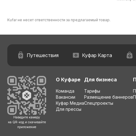
Kufar не несет ответственности за предлагаемый товар.
Путешествия
Куфар Карта
О Куфаре
Для бизнеса
Команда
Тарифы
П
Вакансии
Размещение баннеров
П
Куфар Медиа
Спецпроекты
Для прессы
Наведите камеру
на QR-код и скачивайте
приложение