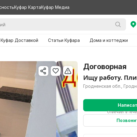
сность
Куфар Карта
Куфар Медиа
 Куфар Доставкой
Статьи Куфара
Дома и коттеджи
Договорная
Ищу работу. Пли
Гродненская обл., Грод
Написа
Отвечает в теч
Позвони