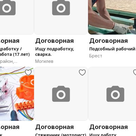
ворная
Договорная
Договорная
работку /
Ищу подработку,
Подсобный рабочий
бота (17 лет)
сварка.
Брест
район,
Могилев
 область
ворная
Договорная
Договорная
к
Стяжечник (моторист)
Ищу работу