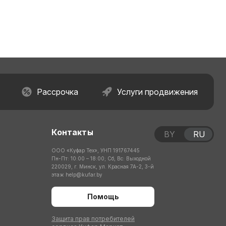
Рассрочка
Услуги продвижения
Контакты
BY
RU
ООО «Куфар Тех», УНП 191767445
Пн-Пт: 10:00 – 18:00; Сб, Вс: Выходной
220029, г. Минск, ул. Красная 7А-2, 3-й
этаж
help@kufar.by
Помощь
Защита прав потребителей