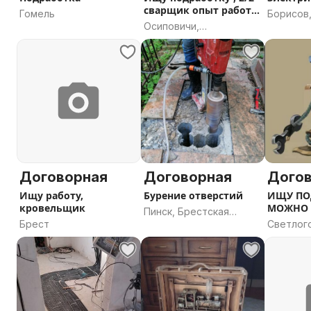
сварщик опыт работ
Гомель
Борисов
трубопрово
Осиповичи,
область
Могилевская область
Договорная
Договорная
Дого
Ищу работу,
Бурение отверстий
ИЩУ ПО
кровельщик
МОЖНО 
Пинск, Брестская
Брест
Светлог
область
Гомельс