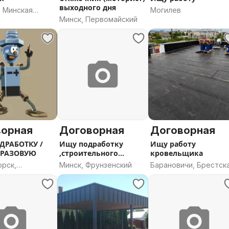
выходного дня
, Минская
Могилев
Минск, Первомайский
ворная
Договорная
Договорная
ДРАБОТКУ /
Ищу подработку
Ищу работу
РАЗОВУЮ
,строительного
кровельщика
профиля
орск,
Минск, Фрунзенский
Барановичи, Брестск
кая область
область