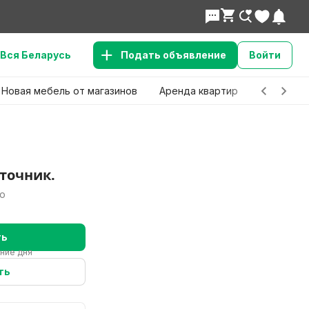
Вся Беларусь
Подать объявление
Войти
Новая мебель от магазинов
Аренда квартир
Детские 
точник.
но
ть
ение дня
ть