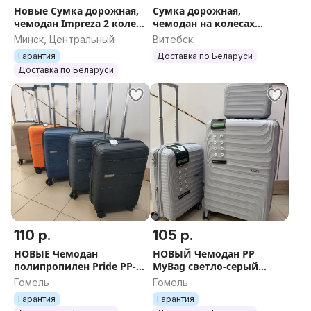
Новые Сумка дорожная,
Сумка дорожная,
чемодан Impreza 2 колеса
чемодан на колесах
с доставкой по Беларуси
Impreza Темно-серый 3
Минск, Центральный
Витебск
колеса, расширение,
Гарантия
Доставка по Беларуси
плотная ткань +ДОСТАВ
Доставка по Беларуси
110 р.
105 р.
НОВЫЕ Чемодан
НОВЫЙ Чемодан PP
полипропилен Pride PP-
MyBag светло-серый
203 размер S -
(кейс 46 руб, S 105 руб, L
Гомель
Гомель
БЕСПЛАТНАЯ ДОСТАВКА
155 руб) + БЕСПЛАТНАЯ
Гарантия
Гарантия
ОТПРАВКА