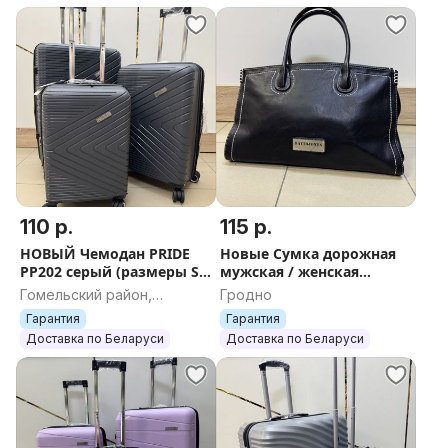
110 р.
115 р.
НОВЫЙ Чемодан PRIDE
Новые Сумка дорожная
PP202 серый (размеры S,
мужская / женская
M, L) + БЕСПЛАТНАЯ
искуственная кожа David
Гомельский район,
Гродно
ДОСТАВКА ПО БЕЛАРУСИ
Jones+ БЕСПЛАТНАЯ
Гомельская область
Гарантия
Гарантия
отправка европочтой
Доставка по Беларуси
Доставка по Беларуси