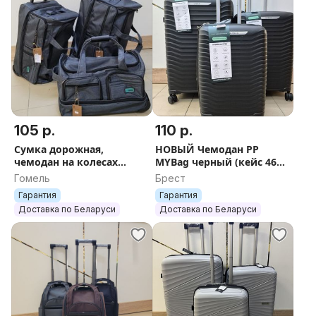
105 р.
110 р.
Сумка дорожная,
НОВЫЙ Чемодан PP
чемодан на колесах
MYBag черный (кейс 46
Impreza Серый +
руб, S 110 руб, М 165 р, L
Гомель
Брест
БЕСПЛАТНАЯ отправка
165 руб) + БЕСПЛАТНАЯ
Гарантия
Гарантия
ОТПРАВКА
Доставка по Беларуси
Доставка по Беларуси