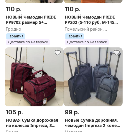
110 р.
110 р.
НОВЫЙ Чемодан PRIDE
НОВЫЙ Чемодан PRIDE
PP9702 размер S+
PP202 (S-110 руб, M-145
БЕСПЛАТНАЯ ДОСТАВКА
руб, L-158 руб) +
Гродно
Гомельский район,
ПО БЕЛАРУСИ
БЕСПЛАТНАЯ ДОСТАВКА
Гомельская область
Гарантия
Гарантия
ПО БЕЛАРУСИ
Доставка по Беларуси
Доставка по Беларуси
105 р.
99 р.
НОВАЯ Сумка дорожная
Новые Сумка дорожная,
на колесах Impreza, 3
чемодан Impreza 2 колеса
колеса RED (60 литров, 94
зеленый, черный