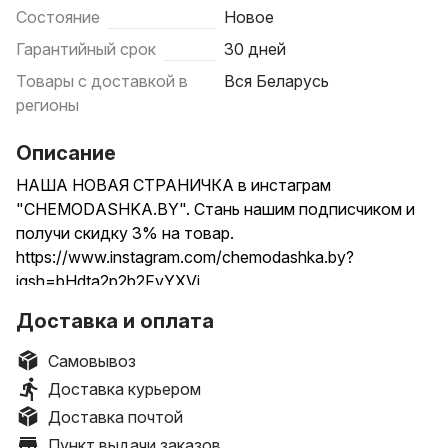
Состояние
Новое
Гарантийный срок
30 дней
Товары с доставкой в
Вся Беларусь
регионы
Описание
НАША НОВАЯ СТРАНИЧКА в инстаграм
"CHEMODASHKA.BY". Стань нашим подписчиком и
получи скидку 3% на товар.
https://www.instagram.com/chemodashka.by?
igsh=bHdta2p2b2FvYXVj
...............................................................................
Доставка и оплата
Акция!
Бесплатная отправка европочтой на отделение!
Самовывоз
Оплата при получении наложенным платежом.
Доставка курьером
Также возможна отправка белпочтой и курьером.
Доставка почтой
...............................................................................
Пункт выдачи заказов