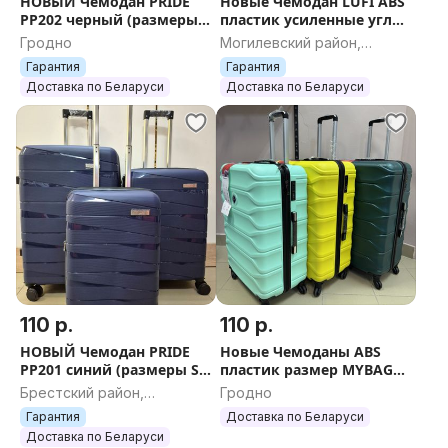
НОВЫЙ Чемодан PRIDE
Новые Чемодан LUFI ABS
...............................................................................
PP202 черный (размеры
пластик усиленные углы
S, M, L) + БЕСПЛАТНАЯ
+ БЕСПЛАТНАЯ ДОСТАВКА
Смотрите все объявления продавца! У нас много
Гродно
Могилевский район,
ДОСТАВКА ПО БЕЛАРУСИ
Могилевская область
интересных товаров
Гарантия
Гарантия
Доставка по Беларуси
Доставка по Беларуси
110 р.
110 р.
НОВЫЙ Чемодан PRIDE
Новые Чемоданы ABS
PP201 синий (размеры S,
пластик размер MYBAG
M, L) + БЕСПЛАТНАЯ
(размер L) + Бесплатная
Брестский район,
Гродно
ДОСТАВКА ПО БЕЛАРУСИ
отправка по Беларуси
Брестская область
Гарантия
Доставка по Беларуси
Доставка по Беларуси