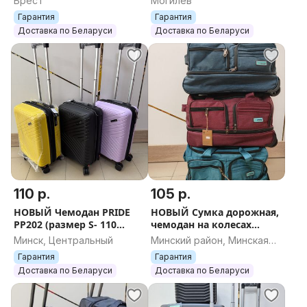
Брест
Могилев
литров) + БЕСПЛАТНАЯ
БЕСПЛАТНАЯ ДОСТАВКА
Гарантия
Гарантия
отправка
Доставка по Беларуси
Доставка по Беларуси
110 р.
105 р.
НОВЫЙ Чемодан PRIDE
НОВЫЙ Сумка дорожная,
PP202 (размер S- 110
чемодан на колесах
бел.рублей ) +
Impreza (60 литров) +
Минск, Центральный
Минский район, Минская
БЕСПЛАТНАЯ ДОСТАВКА
БЕСПЛАТНАЯ ОТПРАВКА
область
Гарантия
Гарантия
ПО БЕЛАРУСИ
Доставка по Беларуси
Доставка по Беларуси