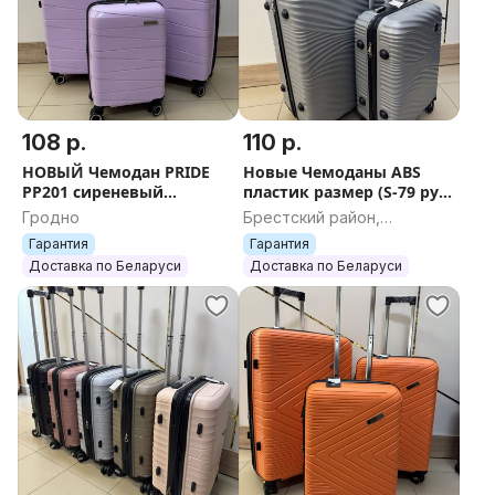
108 р.
110 р.
НОВЫЙ Чемодан PRIDE
Новые Чемоданы ABS
PP201 сиреневый
пластик размер (S-79 руб,
(размеры S, M, L) +
L-110 руб) + БЕСПЛАТНАЯ
Гродно
Брестский район,
БЕСПЛАТНАЯ ДОСТАВКА
ОТПРАВКА
Брестская область
Гарантия
Гарантия
ПО БЕЛАРУСИ
Доставка по Беларуси
Доставка по Беларуси