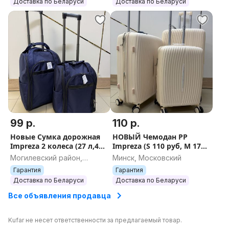
Доставка по Беларуси
Доставка по Беларуси
99 р.
110 р.
Новые Сумка дорожная
НОВЫЙ Чемодан PP
Impreza 2 колеса (27 л,46
Impreza (S 110 руб, М 175
л)+ Бесплатная отправка
руб, L 175 руб) +
Могилевский район,
Минск, Московский
по РБ
БЕСПЛАТНАЯ ОТПРАВКА
Могилевская область
Гарантия
Гарантия
Доставка по Беларуси
Доставка по Беларуси
Все объявления продавца
Kufar не несет ответственности за предлагаемый товар.