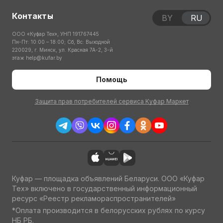
Контакты
BY
RU
ООО «Куфар Тех», УНП 191767445
Пн-Пт: 10:00 – 18:00; Сб, Вс: Выходной
220029, г. Минск, ул. Красная 7А-2, 3-й
этаж
help@kufar.by
Помощь
Защита прав потребителей сервиса Куфар Маркет
Куфар — площадка объявлений Беларуси. ООО «Куфар
Тех» включено в государственный информационный
ресурс «Реестр рекламораспространителей»
*Оплата производится в белорусских рублях по курсу
НБ РБ.