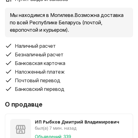
Размер S - 53×29×31+10 см (60 литров) - 105 рублей.
Мы находимся в Могилеве.Возможна доставка
...............................................................................
по всей Республике Беларусь (почтой,
европочтой и курьером).
Сумка дорожная, чемодан на колесах Impreza -
качественная, вместительная и очень удобная в
Наличный расчет
эксплуатации и хранении сумка.
Безналичный расчет
Идеально подходит для поездок за границу и
Банковская карточка
повседневного использования.
Наложенный платеж
Благодаря мягкому основанию сумка очень удобна в
Почтовый перевод
хранении и не занимает много места.
Материал сумки плотный и очень качественный.
Банковский перевод
Ручки для переноски надёжные, скрепляются
встроенной липучкой. Сбоку также есть
О продавце
дополнительная ручка.
Сумка оснащена тремя большими полиуретановыми
ИП Рыбков Дмитрий Владимирович
колесами на подшипниках, встроенными в надёжный
был(а) 7 мин. назад
каркас.
Объявлений: 339