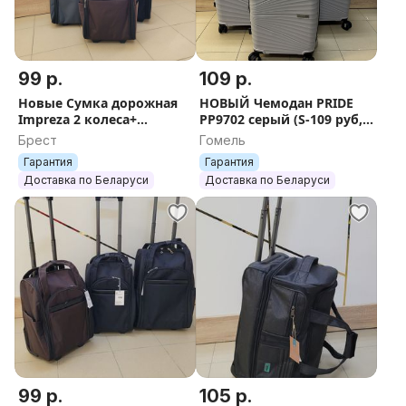
99 р.
109 р.
Новые Сумка дорожная
НОВЫЙ Чемодан PRIDE
Impreza 2 колеса+
PP9702 серый (S-109 руб,
бесплатная доставка по
M-170 руб) + БЕСПЛАТНАЯ
Брест
Гомель
Беларуси
ДОСТАВКА ПО БЕЛАРУСИ
Гарантия
Гарантия
Доставка по Беларуси
Доставка по Беларуси
99 р.
105 р.