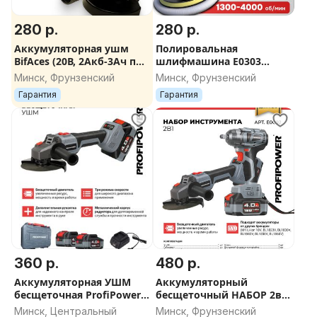
280 р.
280 р.
Аккумуляторная ушм
Полировальная
BifAces (20В, 2Акб-3Ач под
шлифмашина E0303
Makita, 3 режима
PROFIPOWER УПМ-180
Минск, Фрунзенский
Минск, Фрунзенский
скорости, KickBack
(180мм, 1400Вт, 1300-
Гарантия
Гарантия
Control, в кейсе )
4000об/мин)
360 р.
480 р.
Аккумуляторная УШМ
Аккумуляторный
бесщеточная ProfiPower
бесщеточный НАБОР 2в1
MKDGA-18V
УШМ E0080 и гайковерт
Минск, Центральный
Минск, Фрунзенский