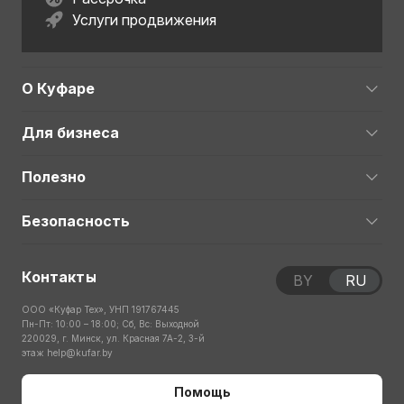
Услуги продвижения
О Куфаре
Для бизнеса
Полезно
Безопасность
Контакты
BY
RU
ООО «Куфар Тех», УНП 191767445
Пн-Пт: 10:00 – 18:00; Сб, Вс: Выходной
220029, г. Минск, ул. Красная 7А-2, 3-й
этаж
help@kufar.by
Помощь