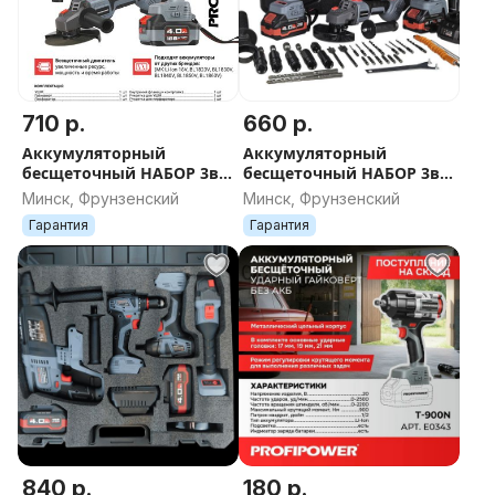
710 р.
660 р.
Аккумуляторный
Аккумуляторный
бесщеточный НАБОР 3в1
бесщеточный НАБОР 3в1
УШМ MKDGA-18V
PROFIPOWER ProfiSet-3E18
Минск, Фрунзенский
Минск, Фрунзенский
(Li-ion-2шт, 4Ач, З/У)
Гарантия
Гарантия
840 р.
180 р.