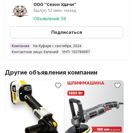
Мощность (Вт) ---- 900
ООО ''Сезон Удачи''
Электронная регулировка частоты вращения ----
был(а) 52 мин. назад
есть
Объявлений: 59
Число оборотов в минуту ---- 800-1800
Плавный пуск ---- есть
Подписаться
Светодиодная подсветка ---- есть
Диаметр диска, мм ---- 225
Компания
На Куфаре с сентября, 2024
Длина сетевого кабеля, м ---- 3
Контактное лицо: Евгений
УНП: 193784087
Другие объявления компании