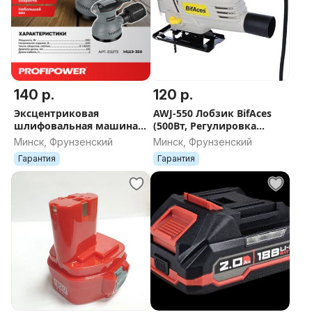
140 р.
120 р.
Эксцентриковая
AWJ-550 Лобзик BifAces
шлифовальная машина
(500Вт, Регулировка
E0273 PROFIPOWER
оборотов, плавный пуск,
Минск, Фрунзенский
Минск, Фрунзенский
МШЭ-350 (до 14000 об/
быстросъем, в коробке)
Гарантия
Гарантия
мин, диск 125 мм)