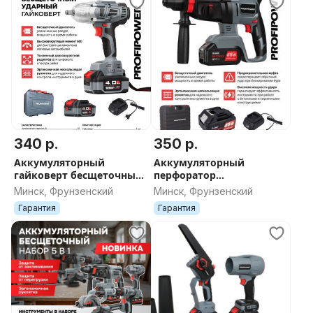
340 р.
350 р.
Аккумуляторный
Аккумуляторный
гайковерт бесщеточный
перфоратор
ударный ProfiPower
беcщеточный
Минск, Фрунзенский
Минск, Фрунзенский
DWDTW-18V
PROFIPOWER MKDHR-18V
Гарантия
Гарантия