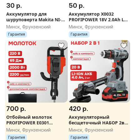
30 р.
50 р.
Аккумулятор для
Аккумулятор X0032
шуруповерта Makita NI-
PROFIPOWER 18V 2.0Ah Li-
CD 12V - 2.0Ah
ion MLI1820D
Минск, Фрунзенский
Минск, Фрунзенский
Гарантия
Гарантия
700 р.
420 р.
Отбойный молоток
Аккумуляторный
PROFIPOWER E0301
бесщеточный НАБОР 2в1
ОМ-2000 (2000Вт, 65Дж,
УШМ MKDGA-20V и
Минск, Фрунзенский
Минск, Фрунзенский
HEX30)
шуруповерт MKBL-20B (Li-
Гарантия
Гарантия
ion-2шт 20В,4.0А)