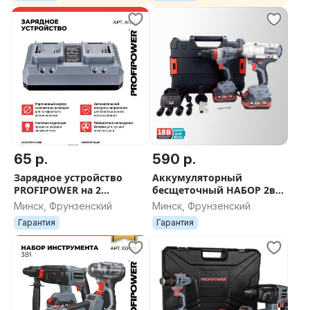
65 р.
590 р.
Зарядное устройство
Аккумуляторный
PROFIPOWER на 2
бесщеточный НАБОР 2в1
аккумулятора Li-ion LI-
Гайковерт 900Нм +
Минск, Фрунзенский
Минск, Фрунзенский
18E
Шуруповерт 90Нм
Гарантия
Гарантия