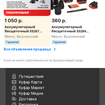
1 050 р.
360 р.
Аккумуляторный
Аккумуляторный
бесщеточный E0267
бесщеточный E0284
НАБОР 5в1 PROFIPOWER
НАБОР 2в1 PROFIPOWER
Минск, Фрунзенский
Минск, Фрунзенский
ProfiSet-5F18 (Li-ion-3шт,
Воздуходувка + мини-
Гарантия
Гарантия
4Ач, З/У, кейс)
пила
Все объявления продавца
Kufar не несет ответственности за предлагаемый товар.
Путешествия
Куфар Карта
Куфар Маркет
Куфар Медиа
Доставка
Рассрочка