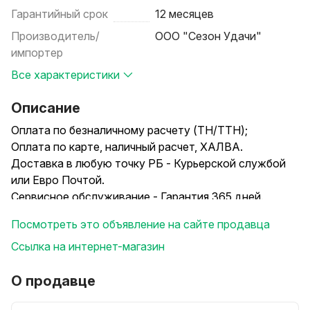
Гарантийный срок
12 месяцев
Производитель/
ООО "Сезон Удачи"
импортер
Все характеристики
Описание
Оплата по безналичному расчету (ТН/ТТН);
Оплата по карте, наличный расчет, ХАЛВА.
Доставка в любую точку РБ - Курьерской службой
или Евро Почтой.
Сервисное обслуживание - Гарантия 365 дней.
-----------------------------------------------------------
Посмотреть это объявление на сайте продавца
-----------------------------------------------------------
-----------------------------------------------------------
Ссылка на интернет-магазин
-------------
Технические Характеристики:
О продавце
Напряжение, В ---- 220