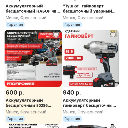
Аккумуляторный
''Тушка'' гайковерт
бесщеточный НАБОР 4в1
бесщеточный ударный
ProfiSet-4F18 (Li-ion-2шт,
ProfiPower T-900N (без
Минск, Фрунзенский
Минск, Фрунзенский
4Ач, З/У, кейс)
акб, 900Нм, в коробке)
Гарантия
Гарантия
600 р.
940 р.
Аккумуляторный
Аккумуляторный
бесщеточный E0286
гайковерт бесщеточный
НАБОР 2в1 PROFIPOWER
ударный ProfiPower T-
Минск, Фрунзенский
Минск, Фрунзенский
УШМ + Гайковерт 900Нм
2000N (Li-ion-1шт, 8.0Ач,
Гарантия
Гарантия
2000Нм)