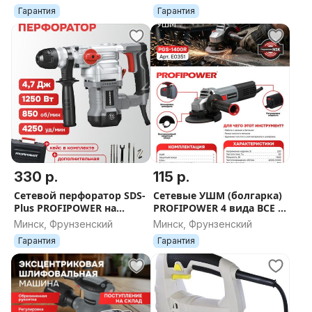
E0081
Гарантия
Гарантия
330 р.
115 р.
Сетевой перфоратор SDS-
Сетевые УШМ (болгарка)
Plus PROFIPOWER на
PROFIPOWER 4 вида ВСЕ с
4,7Дж и 7Дж
регулировкой оборотов
Минск, Фрунзенский
Минск, Фрунзенский
(вертикальный,
Гарантия
Гарантия
3режима)