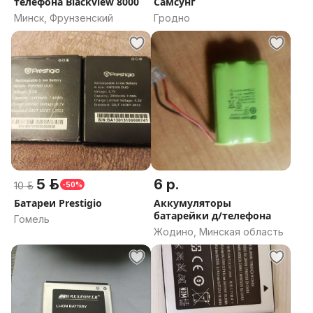
телефона Blackview 8000
Самсунг
Минск, Фрунзенский
Гродно
5 р.
6 р.
10 р.
-50%
Батареи Prestigio
Аккумуляторы
батарейки д/телефона
Гомель
Жодино, Минская область