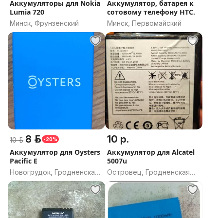
Аккумуляторы для Nokia
Аккумулятор, батарея к
Lumia 720
сотовому телефону НТС.
Минск, Фрунзенский
Минск, Первомайский
8 р.
10 р.
10 р.
-20%
Аккумулятор для Oysters
Аккумулятор для Alcatel
Pacific E
5007u
Новогрудок, Гродненская
Островец, Гродненская
область
область