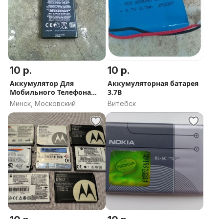
10 р.
10 р.
Аккумулятор Для
Аккумуляторная батарея
Мобильного Телефона
3.7В
Nokia BL-5J
Минск, Московский
Витебск