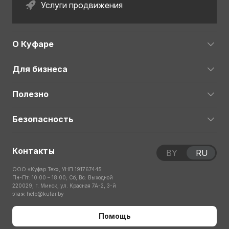
Услуги продвижения
О Куфаре
Для бизнеса
Полезно
Безопасность
Контакты
BY
RU
ООО «Куфар Тех», УНП 191767445
Пн-Пт: 10:00 – 18:00; Сб, Вс: Выходной
220029, г. Минск, ул. Красная 7А-2, 3-й
этаж
help@kufar.by
Помощь