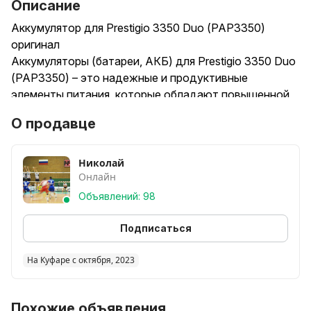
Описание
Аккумулятор для Prestigio 3350 Duo (PAP3350)
оригинал
Аккумуляторы (батареи, АКБ) для Prestigio 3350 Duo
(PAP3350) – это надежные и продуктивные
элементы питания, которые обладают повышенной
емкостью, не имеют «эффекта памяти», а также
О продавце
имеют большой запал циклов перезарядки. Высокое
качество материалов, использованных в
производстве аккумуляторов данного типа –
Николай
Онлайн
катодно-анодные наполнители, алюминиевые и
медные детали – позволят существенно продлить
Объявлений: 98
жизнь Вашего смартфона.
Подписаться
На Куфаре с октября, 2023
Похожие объявления