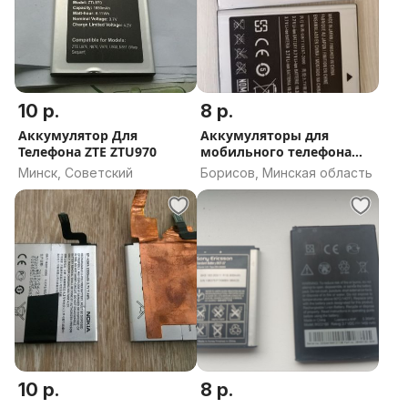
10 р.
8 р.
Аккумулятор Для
Аккумуляторы для
Телефона ZTE ZTU970
мобильного телефона
EB625152VU
Минск, Советский
Борисов, Минская область
10 р.
8 р.